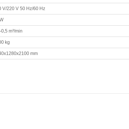
0 V/220 V 50 Hz/60 Hz
KW
-0,5 m³/min
00 kg
40x1280x2100 mm