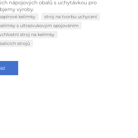
ch nápojových obalů s uchytávkou pro
objemy výroby.
 papírové kelímky
stroj na tvorbu uchycení
 kelímky s ultrazvukovým spojováním
ychlostní stroj na kelímky
balicích strojů
az