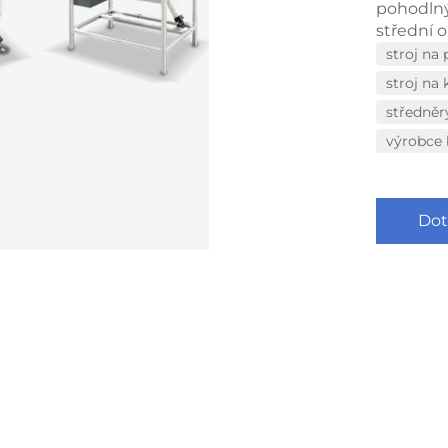
pohodlný
střední 
stroj na
stroj na
středněr
výrobce 
Dot