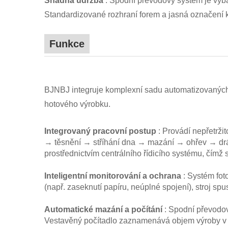
Snadná údržba
: Spodní převodový systém je vyba
Standardizované rozhraní forem a jasná označení
Funkce
BJNBJ integruje komplexní sadu automatizovaných f
hotového výrobku.
Integrovaný pracovní postup
: Provádí nepřetrži
→ těsnění → stříhání dna → mazání → ohřev → drá
prostřednictvím centrálního řídicího systému, čímž 
Inteligentní monitorování a ochrana
: Systém fot
(např. zaseknutí papíru, neúplné spojení), stroj s
Automatické mazání a počítání
: Spodní převodov
Vestavěný počítadlo zaznamenává objem výroby v r