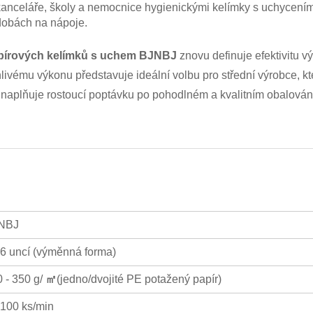
kanceláře, školy a nemocnice hygienickými kelímky s uchycením
dobách na nápoje.
papírových kelímků s uchem BJNBJ
znovu definuje efektivitu 
ému výkonu představuje ideální volbu pro střední výrobce, kteř
ně naplňuje rostoucí poptávku po pohodlném a kvalitním obalován
NBJ
6 uncí (výměnná forma)
 - 350 g/
㎡
(jedno/dvojité PE potažený papír)
-100 ks/min