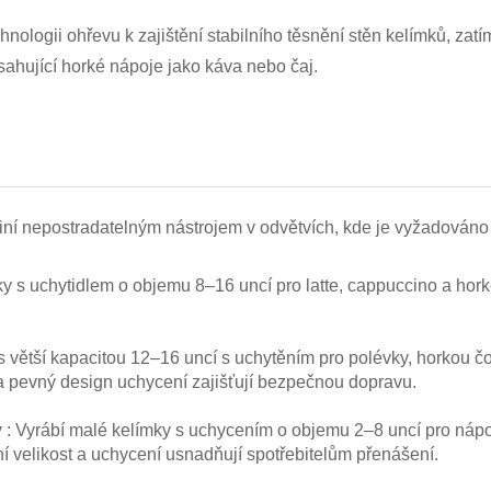
chnologii ohřevu k zajištění stabilního těsnění stěn kelímků, za
sahující horké nápoje jako káva nebo čaj.
ní nepostradatelným nástrojem v odvětvích, kde je vyžadováno
mky s uchytidlem o objemu 8–16 uncí pro latte, cappuccino a hor
s větší kapacitou 12–16 uncí s uchytěním pro polévky, horkou č
a pevný design uchycení zajišťují bezpečnou dopravu.
y
: Vyrábí malé kelímky s uchycením o objemu 2–8 uncí pro nápo
í velikost a uchycení usnadňují spotřebitelům přenášení.