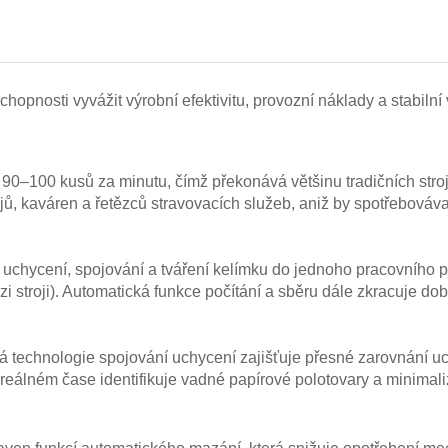
opnosti vyvážit výrobní efektivitu, provozní náklady a stabiln
y 90–100 kusů za minutu, čímž překonává většinu tradičních str
ů, kaváren a řetězců stravovacích služeb, aniž by spotřebováv
ní uchycení, spojování a tváření kelímku do jednoho pracovního
i stroji). Automatická funkce počítání a sběru dále zkracuje do
vá technologie spojování uchycení zajišťuje přesné zarovnání uc
 reálném čase identifikuje vadné papírové polotovary a minima