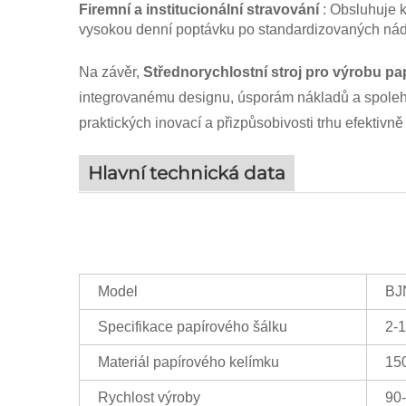
Firemní a institucionální stravování
: Obsluhuje 
vysokou denní poptávku po standardizovaných ná
Na závěr,
Střednorychlostní stroj pro výrobu 
integrovanému designu, úsporám nákladů a spolehliv
praktických inovací a přizpůsobivosti trhu efektiv
Hlavní technická data
Model
BJ
Specifikace papírového šálku
2-1
Materiál papírového kelímku
150
Rychlost výroby
90