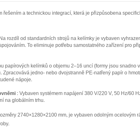
 řešením a technickou integrací, která je přizpůsobena specif
 Na rozdíl od standardních strojů na kelímky je vybaven vyhraz
spojováním. To eliminuje potřebu samostatného zařízení pro p
bu papírových kelímků o objemu 2–16 uncí (formy jsou snadno vy
. Zpracovává jedno- nebo dvojstranně PE-natřený papír o hmotn
 studené nápoje.
rovněmi
: Vybaven systémem napájení 380 V/220 V, 50 Hz/60 Hz,
ní na globálním trhu.
 rozměry 2740×1280×2100 mm, je vybaven odolným ocelovým rám
roby.