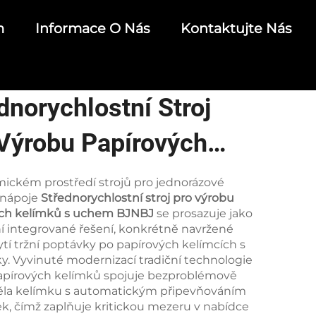
m
Informace O Nás
Kontaktujte Nás
dnorychlostní Stroj
Výrobu Papírových
ímků S Uchem BJNBJ
ickém prostředí strojů pro jednorázové
 nápoje
Střednorychlostní stroj pro výrobu
ých kelímků s uchem BJNBJ
se prosazuje jako
ní integrované řešení, konkrétně navržené
ytí tržní poptávky po papírových kelímcích s
y. Vyvinuté modernizací tradiční technologie
apírových kelímků spojuje bezproblémově
ěla kelímku s automatickým připevňováním
k, čímž zaplňuje kritickou mezeru v nabídce