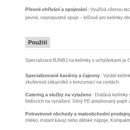
Přesné ohřívání a spojování
: Využívá cílenou te
pevné, nepropustné spoje – klíčové pro kelímky ob
Použití
Specializace BJNBJ na kelímky s uchytávkami je či
Specializované kavárny a čajovny
: Vyrábí kelí
zkušenost zákazníků s konzumací na cestách.
Catering a služby na vytaženo
: Dodává kelímky 
řetězcích na vynášení. Silný PE-potahovaný papír 
Potravinové obchody a maloobchodní prodejn
mléko, instant káva) nebo dětské nápoje. Kompaktn