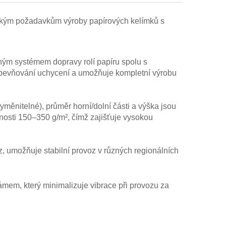
ickým požadavkům výroby papírových kelímků s
eným systémem dopravy rolí papíru spolu s
řipevňování uchycení a umožňuje kompletní výrobu
měnitelné), průměr horní/dolní části a výška jsou
osti 150–350 g/m², čímž zajišťuje vysokou
 umožňuje stabilní provoz v různých regionálních
em, který minimalizuje vibrace při provozu za