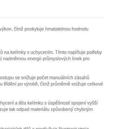
í výkon, čímž poskytuje hmatatelnou hodnotu
ojů na kelímky s uchycením. Tímto naplňuje potřeby
al nadměrnou energii průmyslových linek pro
 postupu se snižuje počet manuálních zásahů
bu třídění po výrobě, čímž průměrně snižuje celkové
hycení a těla kelímku s úspěšností spojení vyšší
lizuje tak odpad materiálu způsobený chybným