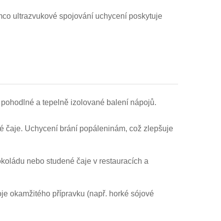
tímco ultrazvukové spojování uchycení poskytuje
 pohodlné a tepelně izolované balení nápojů.
ké čaje. Uchycení brání popáleninám, což zlepšuje
okoládu nebo studené čaje v restauracích a
je okamžitého přípravku (např. horké sójové