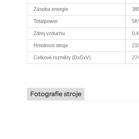
Zásoba energie
38
Totalpower
5
Zdroj vzduchu
0,4
Hmotnost stroje
21
Celkové rozměry (DxŠxV)
27
Fotografie stroje