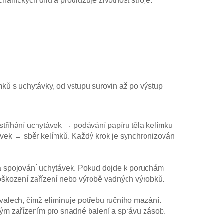
anických dílů a prodlužuje životnost stroje.
ků s uchytávky, od vstupu surovin až po výstup
 stříhání uchytávek → podávání papíru těla kelímku
vek → sběr kelímků. Každý krok je synchronizován
ru a spojování uchytávek. Pokud dojde k poruchám
 poškození zařízení nebo výrobě vadných výrobků.
valech, čímž eliminuje potřebu ručního mazání.
ým zařízením pro snadné balení a správu zásob.