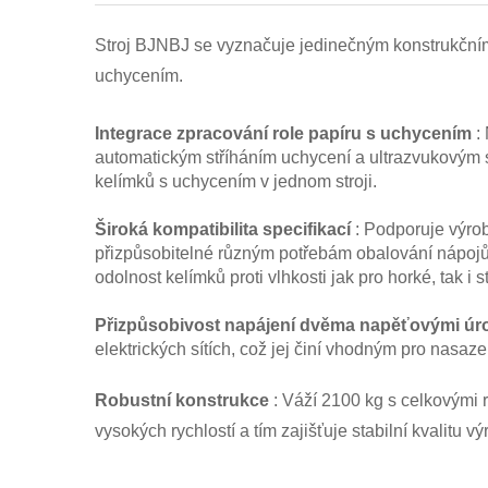
Stroj BJNBJ se vyznačuje jedinečným konstrukčním
uchycením.
Integrace zpracování role papíru s uchycením
:
automatickým stříháním uchycení a ultrazvukovým 
kelímků s uchycením v jednom stroji.
Široká kompatibilita specifikací
: Podporuje výro
přizpůsobitelné různým potřebám obalování nápojů
odolnost kelímků proti vlhkosti jak pro horké, tak i
Přizpůsobivost napájení dvěma napěťovými ú
elektrických sítích, což jej činí vhodným pro nasaze
Robustní konstrukce
: Váží 2100 kg s celkovými
vysokých rychlostí a tím zajišťuje stabilní kvalitu vý