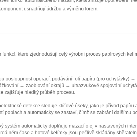
ven funkcí automatického mazání, která snižuje opotřebení mech
 komponent usnadňují údržbu a výměnu forem.
unkcí, které zjednodušují celý výrobní proces papírových kelím
tou posloupnost operací: podávání rolí papíru (pro uchytávky) →
žkování → zaoblování okrajů → ultrazvukové spojování uchytá
se zajišťuje hladký průběh procesu.
oelektrické detekce sleduje klíčové úseky, jako je přívod papí
pustí poplach a automaticky se zastaví, čímž se zabrání dalšímu
ý systém automaticky doplňuje mazací olej v nastavených inter
eálném čase a hotové kelímky jsou pečlivě skládány sběrateln