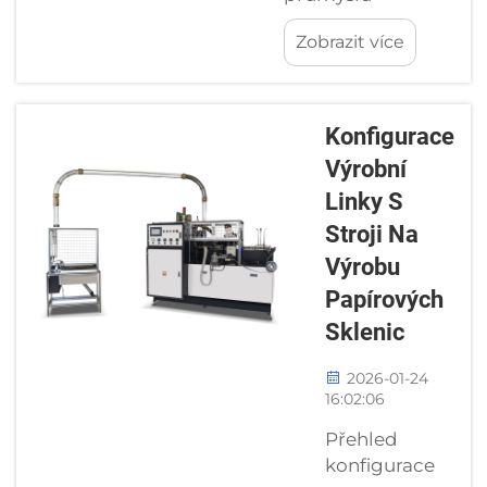
kartonů, je
jednorázového
rozhodující
Zobrazit více
potravinářského
pro účinnost
balení přímo
provozu...
určuje výrobní
kapacita stroje na
Konfigurace
výrobu
Výrobní
papírových
Linky S
obědových
krabiček reakční
Stroji Na
schopnost
Výrobu
výrobce na trhu,
Papírových
kontrolu nákladů
Sklenic
a ziskové marže.
Výběr stroje s
2026-01-24
nevhodnou
16:02:06
kapacitou&mdas...
Přehled
konfigurace