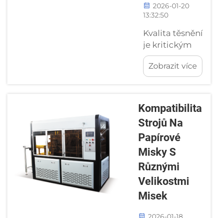
ekologického...
2026-01-20
13:32:50
Kvalita těsnění
je kritickým
faktorem
Zobrazit více
určujícím
použitelnost
jednorázových
papírových
Kompatibilita
kelímků –
Strojů Na
špatná těsnění
Papírové
mohou vést k
úniku kapalin,
Misky S
ztrátě
Různými
produktu a
Velikostmi
dokonce i
Misek
stížnostem
zákazníků. Pro
2026-01-18