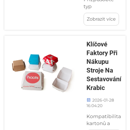
stroje na
typ
výrobu krabic
flexografického
pro potraviny
Zobrazit více
tiskární
musí mít
vašemu
plasty
podkladu pro
specifické
balení a
Klíčové
tepelné a
konkrétnímu
regulační
Faktory Při
použití
vlastnosti,
Nákupu
Flexografické
aby odolaly
tiskárny se
Stroje Na
vysokým...
středovým
Sestavování
válcem (CI) pro
Krabic
vícevrstvé
flexibilní balení
2026-01-28
Pro práci s
16:04:20
vícevrstvými
Kompatibilita
fóliemi a
kartonů a
lamináty se