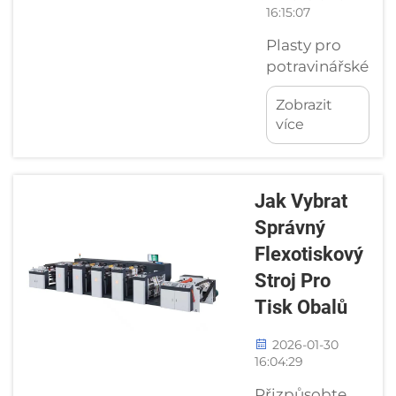
16:15:07
Plasty pro
potravinářské
účely:
Zobrazit
tepelná
více
stabilita a
soulad s
předpisy pro
stroje na
Jak Vybrat
výrobu krabic
Správný
pro rychlé
Flexotiskový
občerstvení.
Stroj Pro
Výběr
materiálů pro
Tisk Obalů
automatické
balení
2026-01-30
16:04:29
vyžaduje
přesnost. Pro
Přizpůsobte