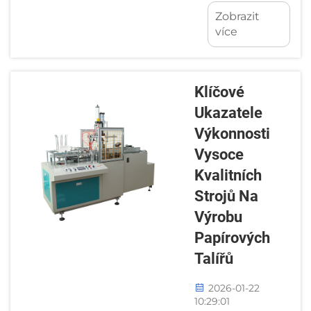
výrobní linky
Zobrazit
se stroji na
více
výrobu
papírových
sklenic.
Článek
Klíčové
Konfigurace
Ukazatele
výrobní linky
Výkonnosti
se stroji na
Vysoce
výrobu
papírových
Kvalitních
sklenic
Strojů Na
zkoumá, jak
Výrobu
mohou
Papírových
moderní
továrny na
Talířů
papírové
šálky
2026-01-22
10:29:01
navrhnout