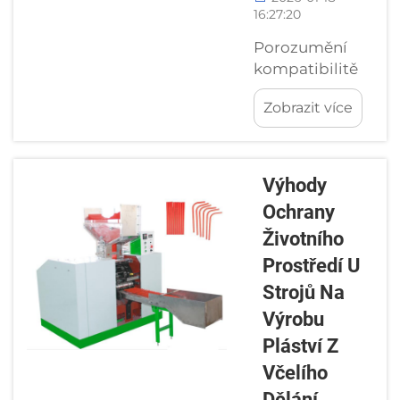
výrobce
16:27:20
spoléhající se
na efektivní
Porozumění
výrobu je
kompatibilitě
řešení
strojů na
Zobrazit více
problémů s
papírové misky
těsněním...
s různými
velikostmi
misek Článek
Výhody
Kompatibilita
Ochrany
strojů na
Životního
papírové misky
s různými
Prostředí U
velikostmi
Strojů Na
misek se
Výrobu
zaměřuje na
Pláství Z
jednu z
nejdůležitějších
Včelího
obav výrobců
Dělání