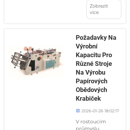
možnosti
většina
Zobrazit
zpracování
uživatelů
více
materiálů –
rozhoduje pro
přizpůsobení
flexografické
RSC, FOL,
tiskárny se
HSC a
středovým
Požadavky Na
vlastních
válcem (CI),
Výrobní
návrhů
protože...
Kapacitu Pro
kartonů
Různé Stroje
vašemu stroji
na
Na Výrobu
sestavování
Papírových
kartonů.
Obědových
Výběr
Krabiček
správného
zařízení, které
2026-01-26 18:02:17
odpovídá
typům
V rostoucím
vyráběných
průmyslu