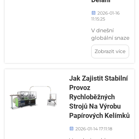
potravinových
obalů: zda
2026-01-16
papírový...
11:15:25
V dnešní
globální snaze
o udržitelnost
Zobrazit více
představuje
stroj na
výrobu pláství
z včelího
Jak Zajistit Stabilní
dělání
Provoz
klíčovou
Rychloběžných
inovaci v
oblasti
Strojů Na Výrobu
ekologické
Papírových Kelímků
výroby. Tyto
stroje vyrábějí
2026-01-14 17:11:18
lehké, odolné