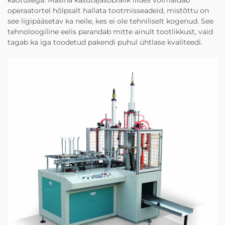
kaotusega. Masina kasutajasõbralik liides võimaldab
operaatortel hõlpsalt hallata tootmisseadeid, mistõttu on
see ligipääsetav ka neile, kes ei ole tehniliselt kogenud. See
tehnoloogiline eelis parandab mitte ainult tootlikkust, vaid
tagab ka iga toodetud pakendi puhul ühtlase kvaliteedi.