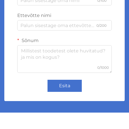
0/100
Ettevõtte nimi
0/200
Sõnum
0/1000
Esita