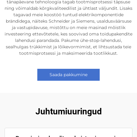
tänapäevane tehnoloogia tagab tootmisprotsessi täpsuse
ning võimaldab kõrgkvaliteedilist ja ühtlast väljundit. Lisaks
tagavad meie koostöö tuntud elektrikomponentide
brändidega, näiteks Schneider ja Siemens, usaldusväärsuse
ja vastupidavuse, mistõttu on meie masinad mõistlik
investeering ettevõtetele, kes soovivad oma toidupakendite
lahendusi parandada. Pakume ühe-stop-lahendusi,
sealhulgas trükkimist ja lõikevormimist, et lihtsustada teie
tootmisprotsessi ja maksimeerida tootlikkust.
Saada pakkumine
Juhtumiuuringud