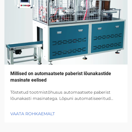
Millised on automaatsete paberist lõunakastide
masinate eelised
Tõstetud tootmistõhusus automaatsete paberist
lõunakasti masinatega. Lõpuni automatiseeritud
protsess optimeerib töövoogu ja vähendab
kitsaskohti. Automaatselt töötavad paberist
VAATA ROHKAEMALT
lõunakasti masinad eemaldavad kõik need tüüsed
käsitsi toimingud, mida inimesed varem...