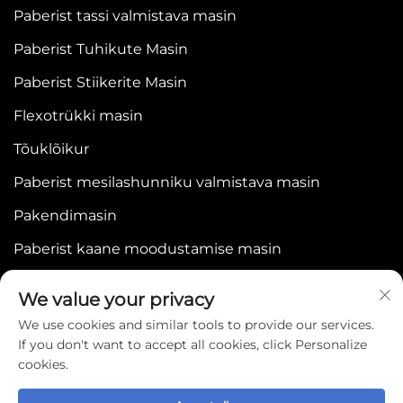
Paberist tassi valmistava masin
Paberist Tuhikute Masin
Paberist Stiikerite Masin
Flexotrükki masin
Tõuklõikur
Paberist mesilashunniku valmistava masin
Pakendimasin
Paberist kaane moodustamise masin
We value your privacy
We use cookies and similar tools to provide our services.
If you don't want to accept all cookies, click Personalize
cookies.
Copyright © 2025 by WENZHOU BONJEE
MACHINERY CO.,LTD -
Privaatsuspoliitika