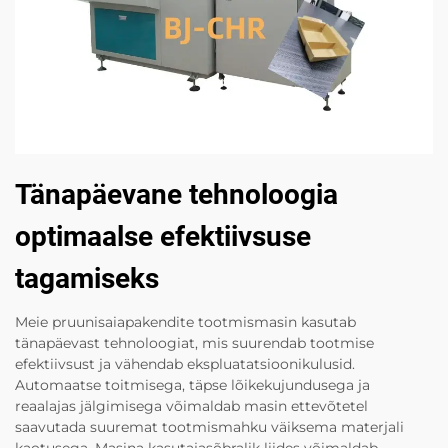
Tänapäevane tehnoloogia
optimaalse efektiivsuse
tagamiseks
Meie pruunisaiapakendite tootmismasin kasutab
tänapäevast tehnoloogiat, mis suurendab tootmise
efektiivsust ja vähendab ekspluatatsioonikulusid.
Automaatse toitmisega, täpse lõikekujundusega ja
reaalajas jälgimisega võimaldab masin ettevõtetel
saavutada suuremat tootmismahku väiksema materjali