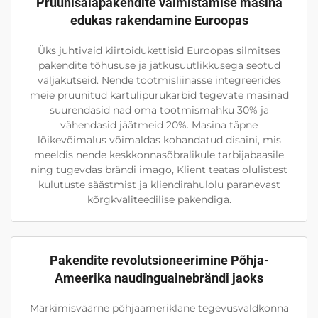
Pruunisaiapakendite valmistamise masina
edukas rakendamine Euroopas
Üks juhtivaid kiirtoidukettisid Euroopas silmitses
pakendite tõhususe ja jätkusuutlikkusega seotud
väljakutseid. Nende tootmisliinasse integreerides
meie pruunitud kartulipurukarbid tegevate masinad
suurendasid nad oma tootmismahku 30% ja
vähendasid jäätmeid 20%. Masina täpne
lõikevõimalus võimaldas kohandatud disaini, mis
meeldis nende keskkonnasõbralikule tarbijabaasile
ning tugevdas brändi imago, Klient teatas olulistest
kulutuste säästmist ja kliendirahulolu paranevast
kõrgkvaliteedilise pakendiga.
Pakendite revolutsioneerimine Põhja-
Ameerika naudinguainebrändi jaoks
Märkimisväärne põhjaameriklane tegevusvaldkonna