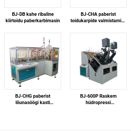
BJ-DB kahe ribaline
BJ-CHA paberist
kiirtoidu paberkarbimasin
toidukarpide valmistamise
masin
BJ-CHG paberist
BJ-600P Raskem
lõunasöögi kasti
hüdropressi
valmistava masina
paberiplaadimasin