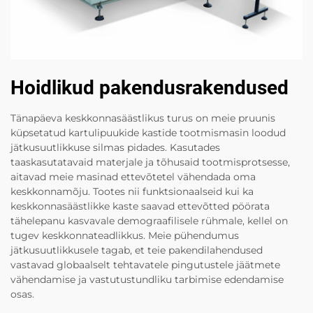
Hoidlikud pakendusrakendused
Tänapäeva keskkonnasäästlikus turus on meie pruunis
küpsetatud kartulipuukide kastide tootmismasin loodud
jätkusuutlikkuse silmas pidades. Kasutades
taaskasutatavaid materjale ja tõhusaid tootmisprotsesse,
aitavad meie masinad ettevõtetel vähendada oma
keskkonnamõju. Tootes nii funktsionaalseid kui ka
keskkonnasäästlikke kaste saavad ettevõtted pöörata
tähelepanu kasvavale demograafilisele rühmale, kellel on
tugev keskkonnateadlikkus. Meie pühendumus
jätkusuutlikkusele tagab, et teie pakendilahendused
vastavad globaalselt tehtavatele pingutustele jäätmete
vähendamise ja vastutustundliku tarbimise edendamise
osas.