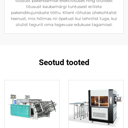
tõusust pakendamise efektiivsuses ning olulisest
tõusust kaubamärgi tuntusest eriliste
pakendikujunduste tõttu. Klient rõhutas ühekohtalist
teenust, mis hõlmas nii õpetust kui tehnilist tuge, kui
olulist tegurit oma tegevuse edukuse tagamisel.
Seotud tooted