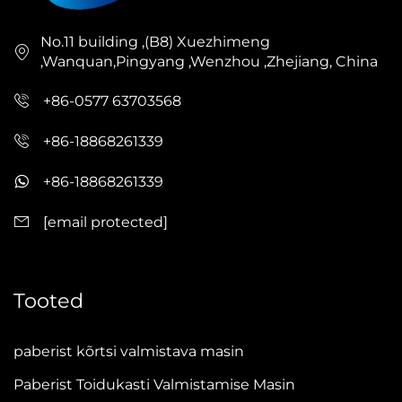
No.11 building ,(B8) Xuezhimeng
,Wanquan,Pingyang ,Wenzhou ,Zhejiang, China
+86-0577 63703568
+86-18868261339
+86-18868261339
[email protected]
Tooted
paberist kõrtsi valmistava masin
Paberist Toidukasti Valmistamise Masin