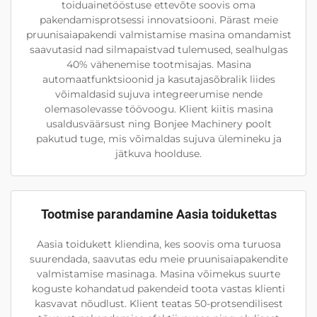
toiduainetööstuse ettevõte soovis oma
pakendamisprotsessi innovatsiooni. Pärast meie
pruunisaiapakendi valmistamise masina omandamist
saavutasid nad silmapaistvad tulemused, sealhulgas
40% vähenemise tootmisajas. Masina
automaatfunktsioonid ja kasutajasõbralik liides
võimaldasid sujuva integreerumise nende
olemasolevasse töövoogu. Klient kiitis masina
usaldusväärsust ning Bonjee Machinery poolt
pakutud tuge, mis võimaldas sujuva ülemineku ja
jätkuva hoolduse.
Tootmise parandamine Aasia toidukettas
Aasia toidukett kliendina, kes soovis oma turuosa
suurendada, saavutas edu meie pruunisaiapakendite
valmistamise masinaga. Masina võimekus suurte
koguste kohandatud pakendeid toota vastas klienti
kasvavat nõudlust. Klient teatas 50-protsendilisest