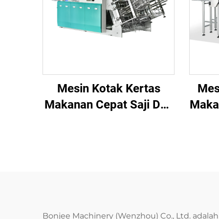
Mesin Kotak Kertas
Mes
Makanan Cepat Saji Dua
Maka
Jalur BJ-DB
Bonjee Machinery (Wenzhou) Co., Ltd. adal