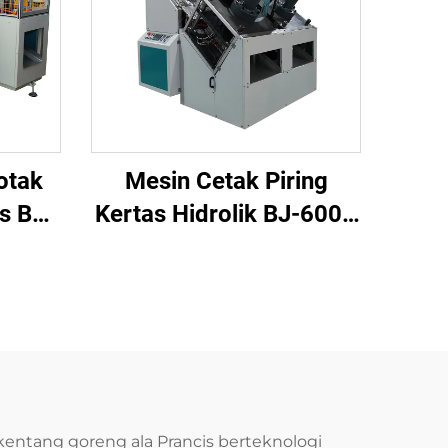
otak
Mesin Cetak Piring
s BJ-
Kertas Hidrolik BJ-600P
yang Lebih Berat
entang goreng ala Prancis berteknologi