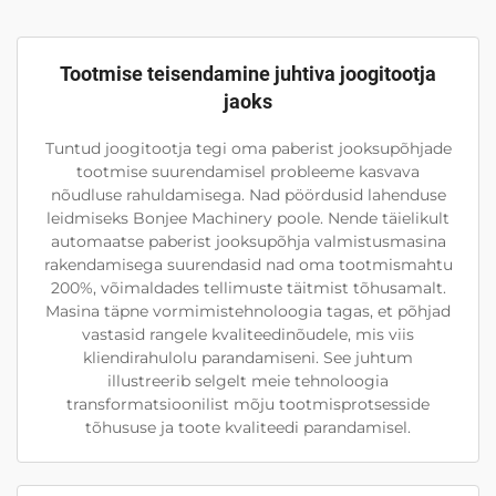
Tootmise teisendamine juhtiva joogitootja
jaoks
Tuntud joogitootja tegi oma paberist jooksupõhjade
tootmise suurendamisel probleeme kasvava
nõudluse rahuldamisega. Nad pöördusid lahenduse
leidmiseks Bonjee Machinery poole. Nende täielikult
automaatse paberist jooksupõhja valmistusmasina
rakendamisega suurendasid nad oma tootmismahtu
200%, võimaldades tellimuste täitmist tõhusamalt.
Masina täpne vormimistehnoloogia tagas, et põhjad
vastasid rangele kvaliteedinõudele, mis viis
kliendirahulolu parandamiseni. See juhtum
illustreerib selgelt meie tehnoloogia
transformatsioonilist mõju tootmisprotsesside
tõhususe ja toote kvaliteedi parandamisel.