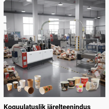
Koguulatuslik järelteenindus