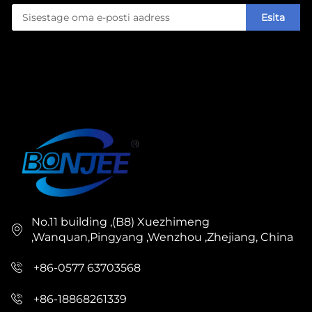
Esita
No.11 building ,(B8) Xuezhimeng
,Wanquan,Pingyang ,Wenzhou ,Zhejiang, China
+86-0577 63703568
+86-18868261339