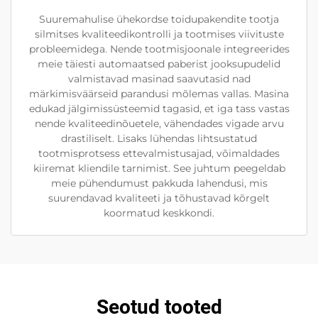
Suuremahulise ühekordse toidupakendite tootja
silmitses kvaliteedikontrolli ja tootmises viivituste
probleemidega. Nende tootmisjoonale integreerides
meie täiesti automaatsed paberist jooksupudelid
valmistavad masinad saavutasid nad
märkimisväärseid parandusi mõlemas vallas. Masina
edukad jälgimissüsteemid tagasid, et iga tass vastas
nende kvaliteedinõuetele, vähendades vigade arvu
drastiliselt. Lisaks lühendas lihtsustatud
tootmisprotsess ettevalmistusajad, võimaldades
kiiremat kliendile tarnimist. See juhtum peegeldab
meie pühendumust pakkuda lahendusi, mis
suurendavad kvaliteeti ja tõhustavad kõrgelt
koormatud keskkondi.
Seotud tooted