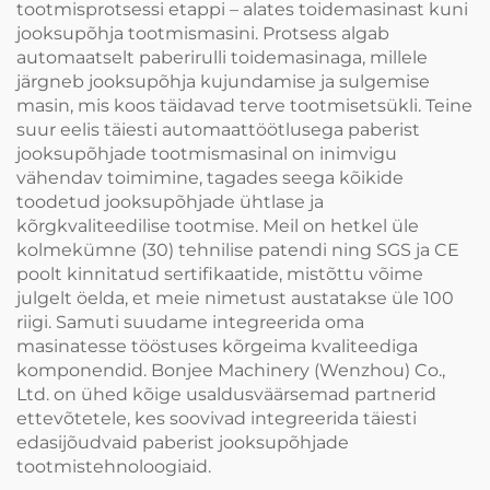
tootmisprotsessi etappi – alates toidemasinast kuni
jooksupõhja tootmismasini. Protsess algab
automaatselt paberirulli toidemasinaga, millele
järgneb jooksupõhja kujundamise ja sulgemise
masin, mis koos täidavad terve tootmisetsükli. Teine
suur eelis täiesti automaattöötlusega paberist
jooksupõhjade tootmismasinal on inimvigu
vähendav toimimine, tagades seega kõikide
toodetud jooksupõhjade ühtlase ja
kõrgkvaliteedilise tootmise. Meil on hetkel üle
kolmekümne (30) tehnilise patendi ning SGS ja CE
poolt kinnitatud sertifikaatide, mistõttu võime
julgelt öelda, et meie nimetust austatakse üle 100
riigi. Samuti suudame integreerida oma
masinatesse tööstuses kõrgeima kvaliteediga
komponendid. Bonjee Machinery (Wenzhou) Co.,
Ltd. on ühed kõige usaldusväärsemad partnerid
ettevõtetele, kes soovivad integreerida täiesti
edasijõudvaid paberist jooksupõhjade
tootmistehnoloogiaid.