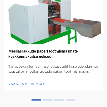
Mesilasrakkude paberi tootmismasinate
keskkonnakaitse eelised
Tänapäeva ülemaailmse jätkusuutlikkuse edendamise
taustal on mesilasrakkude paberi tootmismasin
oluline leiutis öökohalises tootmises. Need masinad
toodavad kergesti, vastupidiselt ja täielikult ringlusse
VAATA ROHKAEMALT
võetavat mesilasrakkude paberit, mida kas...