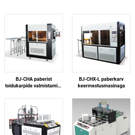
BJ-CHA paberist
BJ-CHX-L paberkarv
toidukarpide valmistamise
keermestusmasinaga
masin