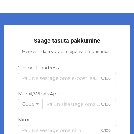
Saage tasuta pakkumine
Meie esindaja võtab teiega varsti ühendust.
E-posti aadress
0/100
Mobiil/WhatsApp
Code
0/100
Nimi
0/100