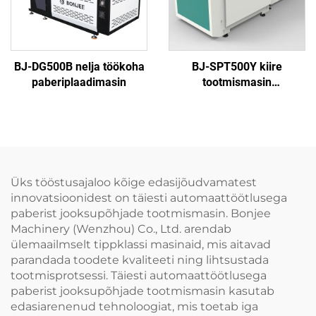
BJ-DG500B nelja töökoha
BJ-SPT500Y kiire
paberiplaadimasin
tootmismasin
paberiplaatide
valmistamiseks
(hüdropressi tüüp)
Üks tööstusajaloo kõige edasijõudvamatest
innovatsioonidest on täiesti automaattöötlusega
paberist jooksupõhjade tootmismasin. Bonjee
Machinery (Wenzhou) Co., Ltd. arendab
ülemaailmselt tippklassi masinaid, mis aitavad
parandada toodete kvaliteeti ning lihtsustada
tootmisprotsessi. Täiesti automaattöötlusega
paberist jooksupõhjade tootmismasin kasutab
edasiarenenud tehnoloogiat, mis toetab iga