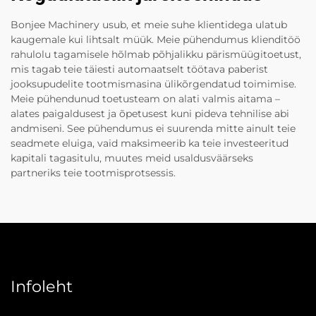
Bonjee Machinery usub, et meie suhe klientidega ulatub
kaugemale kui lihtsalt müük. Meie pühendumus klienditöö
rahulolu tagamisele hõlmab põhjalikku pärismüügitoetust,
mis tagab teie täiesti automaatselt töötava paberist
jooksupudelite tootmismasina ülikõrgendatud toimimise.
Meie pühendunud toetusteam on alati valmis aitama –
alates paigaldusest ja õpetusest kuni pideva tehnilise abi
andmiseni. See pühendumus ei suurenda mitte ainult teie
seadmete eluiga, vaid maksimeerib ka teie investeeritud
kapitali tagasitulu, muutes meid usaldusväärseks
partneriks teie tootmisprotsessis.
Infoleht