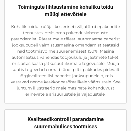
Toimingute lihtsustamine kohaliku toidu
müügi ettevõttele
Kohalik toidu müüja, kes erineb väljatõmbepakendite
teenustes, otsis oma pakenduslahenduste
parandamist. Pärast meie täiesti automaatse paberist
jooksupudeli valmistusmasina omandamist teatasid
nad tootmisvõime suurenemisest 150%. Masina
automaatsus vähendas tööjõukulu ja jäätmete teket,
mis aitas kaasa jätkusuutlikumale tegevusele. Müüja
suutis tugevdada oma brändi pilti, pakkudes pidevalt
kõrgkvaliteedilisi paberist jooksupudeleid, mis
vastavad nende keskkonnasõbralikele väärtustele. See
juhtum illustreerib meie masinate kohanduvust
erinevatele ärisuurustele ja vajadustele.
Kvaliteedikontrolli parandamine
suuremahulises tootmises