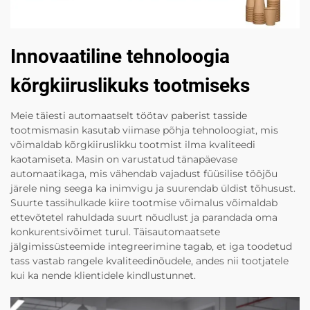
Innovaatiline tehnoloogia
kõrgkiiruslikuks tootmiseks
Meie täiesti automaatselt töötav paberist tasside
tootmismasin kasutab viimase põhja tehnoloogiat, mis
võimaldab kõrgkiiruslikku tootmist ilma kvaliteedi
kaotamiseta. Masin on varustatud tänapäevase
automaatikaga, mis vähendab vajadust füüsilise tööjõu
järele ning seega ka inimvigu ja suurendab üldist tõhusust.
Suurte tassihulkade kiire tootmise võimalus võimaldab
ettevõtetel rahuldada suurt nõudlust ja parandada oma
konkurentsivõimet turul. Täisautomaatsete
jälgimissüsteemide integreerimine tagab, et iga toodetud
tass vastab rangele kvaliteedinõudele, andes nii tootjatele
kui ka nende klientidele kindlustunnet.