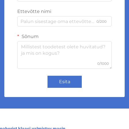
Ettevõtte nimi
0/200
Sõnum
0/1000
Esita
paberist klaasi valmistav masin