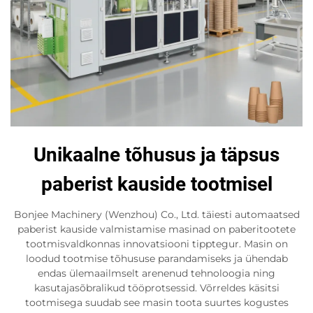
Unikaalne tõhusus ja täpsus
paberist kauside tootmisel
Bonjee Machinery (Wenzhou) Co., Ltd. täiesti automaatsed
paberist kauside valmistamise masinad on paberitootete
tootmisvaldkonnas innovatsiooni tipptegur. Masin on
loodud tootmise tõhususe parandamiseks ja ühendab
endas ülemaailmselt arenenud tehnoloogia ning
kasutajasõbralikud tööprotsessid. Võrreldes käsitsi
tootmisega suudab see masin toota suurtes kogustes