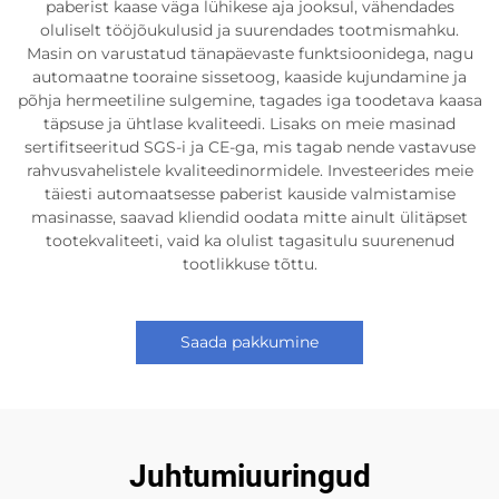
paberist kaase väga lühikese aja jooksul, vähendades
oluliselt tööjõukulusid ja suurendades tootmismahku.
Masin on varustatud tänapäevaste funktsioonidega, nagu
automaatne tooraine sissetoog, kaaside kujundamine ja
põhja hermeetiline sulgemine, tagades iga toodetava kaasa
täpsuse ja ühtlase kvaliteedi. Lisaks on meie masinad
sertifitseeritud SGS-i ja CE-ga, mis tagab nende vastavuse
rahvusvahelistele kvaliteedinormidele. Investeerides meie
täiesti automaatsesse paberist kauside valmistamise
masinasse, saavad kliendid oodata mitte ainult ülitäpset
tootekvaliteeti, vaid ka olulist tagasitulu suurenenud
tootlikkuse tõttu.
Saada pakkumine
Juhtumiuuringud