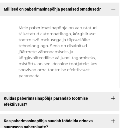
Millised on paberimasinapõhja peamised omadused?
Meie paberimasinapõhja on varustatud
täiustatud automaatikaga, kõrgkiirusel
tootmisvõimekusega ja täpsuslõike
tehnoloogiaga. Seda on disainitud
jäätmete vähendamiseks ja
kõrgkvaliteedilise väljundi tagamiseks,
mistõttu on see ideaalne tootjatele, kes
soovivad oma tootmise efektiivsust
parandada.
Kuidas paberimasinapõhja parandab tootmise
efektiivsust?
Kas paberimasinapõhja suudab töödelda erineva
suurusega paberplaate?