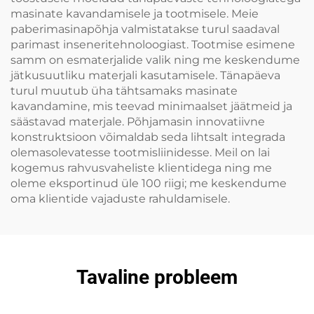
masinate kavandamisele ja tootmisele. Meie
paberimasinapõhja valmistatakse turul saadaval
parimast inseneritehnoloogiast. Tootmise esimene
samm on esmaterjalide valik ning me keskendume
jätkusuutliku materjali kasutamisele. Tänapäeva
turul muutub üha tähtsamaks masinate
kavandamine, mis teevad minimaalset jäätmeid ja
säästavad materjale. Põhjamasin innovatiivne
konstruktsioon võimaldab seda lihtsalt integrada
olemasolevatesse tootmisliinidesse. Meil on lai
kogemus rahvusvaheliste klientidega ning me
oleme eksportinud üle 100 riigi; me keskendume
oma klientide vajaduste rahuldamisele.
Tavaline probleem