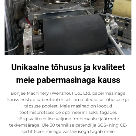
Unikaalne tõhusus ja kvaliteet
meie pabermasinaga kauss
Bonjee Machinery (Wenzhou) Co., Ltd. pabermasinaga
kauss eristub paberitootmiselt oma üleüldise tõhususe ja
täpsuse poolest. Meie masinad on loodud
tootmisprotsesside optimeerimiseks, tagades
kõrgkvaliteedilise väljundi minimaalse jäätmete
tekkemääraga. Üle 30 tehnilise patendi ja SGS- ning CE-
sertifitseerimisega vastavusega tagab meie