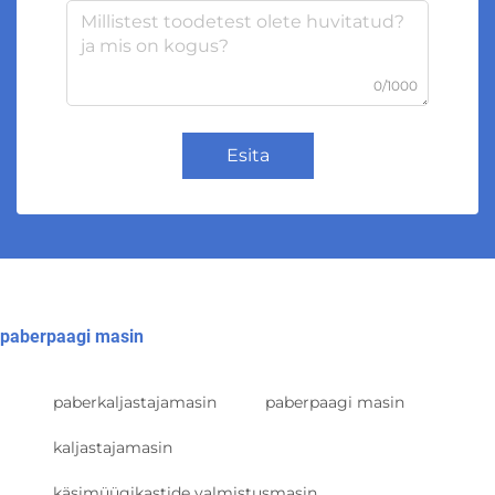
0/1000
Esita
paberpaagi masin
paberkaljastajamasin
paberpaagi masin
kaljastajamasin
käsimüügikastide valmistusmasin