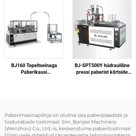
BJ160 Topeltseinaga
BJ-SPT500Y hüdrauliline
Paberikausi
pressi paberist kõrtside
Moodustusmasin
masin
Paberimasinapõhja on oluline osa paberplaadide ja
toidutabade tootmisel. Siin, Bonjee Machinery
(Wenzhou) Co., Ltd.-is, keskendume paberitootmise
tööstusele mõeldud tänapäevaste tehnoloogiatega