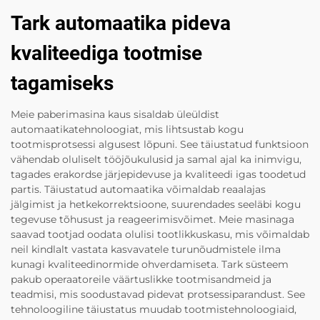
Tark automaatika pideva
kvaliteediga tootmise
tagamiseks
Meie paberimasina kaus sisaldab üleüldist
automaatikatehnoloogiat, mis lihtsustab kogu
tootmisprotsessi algusest lõpuni. See täiustatud funktsioon
vähendab oluliselt tööjõukulusid ja samal ajal ka inimvigu,
tagades erakordse järjepidevuse ja kvaliteedi igas toodetud
partis. Täiustatud automaatika võimaldab reaalajas
jälgimist ja hetkekorrektsioone, suurendades seeläbi kogu
tegevuse tõhusust ja reageerimisvõimet. Meie masinaga
saavad tootjad oodata olulisi tootlikkuskasu, mis võimaldab
neil kindlalt vastata kasvavatele turunõudmistele ilma
kunagi kvaliteedinormide ohverdamiseta. Tark süsteem
pakub operaatoreile väärtuslikke tootmisandmeid ja
teadmisi, mis soodustavad pidevat protsessiparandust. See
tehnoloogiline täiustatus muudab tootmistehnoloogiaid,