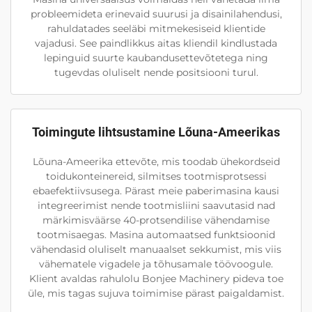
probleemideta erinevaid suurusi ja disainilahendusi,
rahuldatades seeläbi mitmekesiseid klientide
vajadusi. See paindlikkus aitas kliendil kindlustada
lepinguid suurte kaubandusettevõtetega ning
tugevdas oluliselt nende positsiooni turul.
Toimingute lihtsustamine Lõuna-Ameerikas
Lõuna-Ameerika ettevõte, mis toodab ühekordseid
toidukonteinereid, silmitses tootmisprotsessi
ebaefektiivsusega. Pärast meie paberimasina kausi
integreerimist nende tootmisliini saavutasid nad
märkimisväärse 40-protsendilise vähendamise
tootmisaegas. Masina automaatsed funktsioonid
vähendasid oluliselt manuaalset sekkumist, mis viis
vähematele vigadele ja tõhusamale töövoogule.
Klient avaldas rahulolu Bonjee Machinery pideva toe
üle, mis tagas sujuva toimimise pärast paigaldamist.