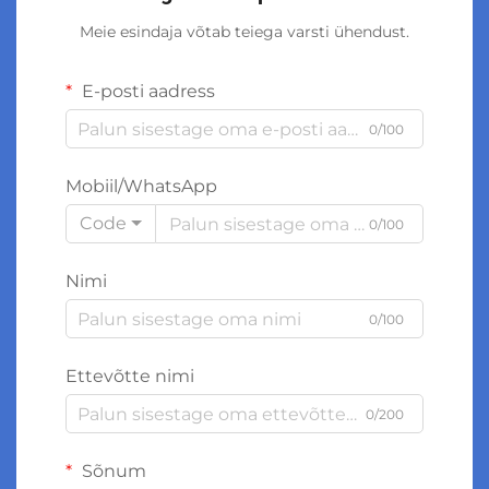
Meie esindaja võtab teiega varsti ühendust.
E-posti aadress
0/100
Mobiil/WhatsApp
Code
0/100
Nimi
0/100
Ettevõtte nimi
0/200
Sõnum