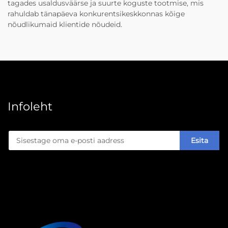
tagades usaldusväärse ja suurte koguste tootmise, mis
rahuldab tänapäeva konkurentsikeskkonnas kõige
nõudlikumaid klientide nõudeid.
Infoleht
Esita