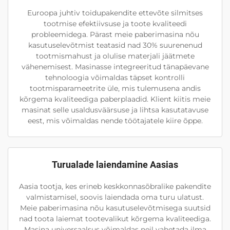
Euroopa juhtiv toidupakendite ettevõte silmitses
tootmise efektiivsuse ja toote kvaliteedi
probleemidega. Pärast meie paberimasina nõu
kasutuselevõtmist teatasid nad 30% suurenenud
tootmismahust ja olulise materjali jäätmete
vähenemisest. Masinasse integreeritud tänapäevane
tehnoloogia võimaldas täpset kontrolli
tootmisparameetrite üle, mis tulemusena andis
kõrgema kvaliteediga paberplaadid. Klient kiitis meie
masinat selle usaldusväärsuse ja lihtsa kasutatavuse
eest, mis võimaldas nende töötajatele kiire õppe.
Turualade laiendamine Aasias
Aasia tootja, kes erineb keskkonnasõbralike pakendite
valmistamisel, soovis laiendada oma turu ulatust.
Meie paberimasina nõu kasutuselevõtmisega suutsid
nad toota laiemat tootevalikut kõrgema kvaliteediga.
Masina universaalsus võimaldas neil vahetada ilma