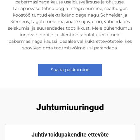
pabermasinaga kauss usaldusväärsuse ja ohutuse.
Tänapäevase tehnoloogia integreerimine, sealhulgas
koostöö tuntud elektribrändidega nagu Schneider ja
Siemens, tagab meie masinate sujuva töö, vähendades
seiskumisi ja suurendades tootlikkust. Meie pühendumus
innovatsioonile ja klientide rahulolu teeb meie
pabermasinaga kaussi ideaalse valikuks ettevõtetele, kes
soovivad oma tootmisvõimalusi parandada.
Saada pakkumine
Juhtumiuuringud
Juhtiv toidupakendite ettevõte