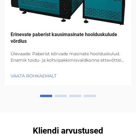
Erinevate paberist kausimasinate hoolduskulude
võrdlus
Ülevaade: Paberist kõrvade masinate hoolduskulud.
Enamik toidu- ja kohvipakkimisvaldkonna ettevõtteid
kasutab paberist kõrvade masinaid nende tõhususe ja
keskkonnasõbraliku disaini tõttu. Kuid kõik masinad
VAATA ROHKAEMALT
kannatavad regulaarse kasutamise tagajärjel
kulumise all...
Kliendi arvustused