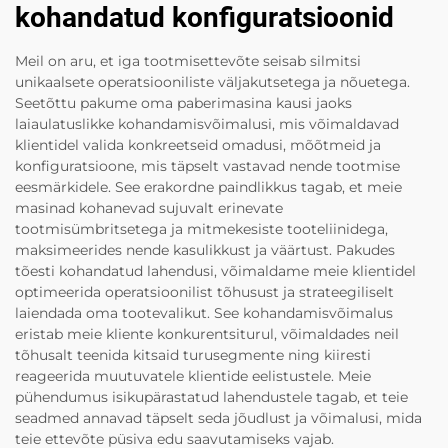
kohandatud konfiguratsioonid
Meil on aru, et iga tootmisettevõte seisab silmitsi
unikaalsete operatsiooniliste väljakutsetega ja nõuetega.
Seetõttu pakume oma paberimasina kausi jaoks
laiaulatuslikke kohandamisvõimalusi, mis võimaldavad
klientidel valida konkreetseid omadusi, mõõtmeid ja
konfiguratsioone, mis täpselt vastavad nende tootmise
eesmärkidele. See erakordne paindlikkus tagab, et meie
masinad kohanevad sujuvalt erinevate
tootmisümbritsetega ja mitmekesiste tooteliinidega,
maksimeerides nende kasulikkust ja väärtust. Pakudes
tõesti kohandatud lahendusi, võimaldame meie klientidel
optimeerida operatsioonilist tõhusust ja strateegiliselt
laiendada oma tootevalikut. See kohandamisvõimalus
eristab meie kliente konkurentsiturul, võimaldades neil
tõhusalt teenida kitsaid turusegmente ning kiiresti
reageerida muutuvatele klientide eelistustele. Meie
pühendumus isikupärastatud lahendustele tagab, et teie
seadmed annavad täpselt seda jõudlust ja võimalusi, mida
teie ettevõte püsiva edu saavutamiseks vajab.