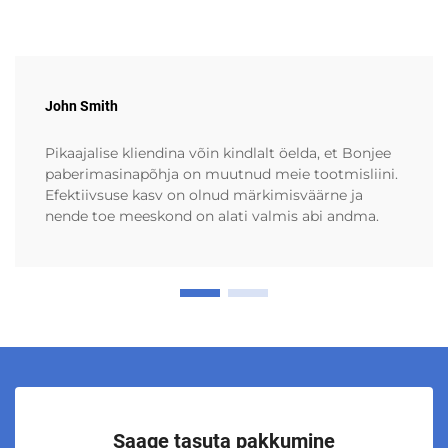
John Smith
Pikaajalise kliendina võin kindlalt öelda, et Bonjee
paberimasinapõhja on muutnud meie tootmisliini.
Efektiivsuse kasv on olnud märkimisväärne ja
nende toe meeskond on alati valmis abi andma.
Saage tasuta pakkumine