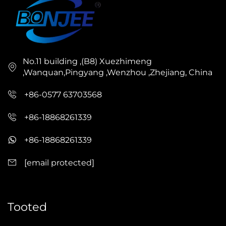
No.11 building ,(B8) Xuezhimeng
,Wanquan,Pingyang ,Wenzhou ,Zhejiang, China
+86-0577 63703568
+86-18868261339
+86-18868261339
[email protected]
Tooted