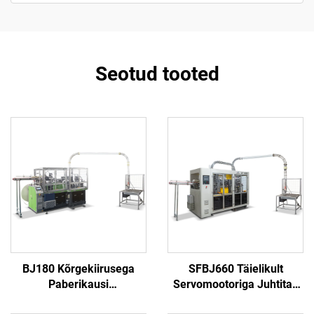
Seotud tooted
BJ180 Kõrgekiirusega
SFBJ660 Täielikult
Paberikausi
Servomootoriga Juhtitav
Moodustusmasin
Paberikausi Masin