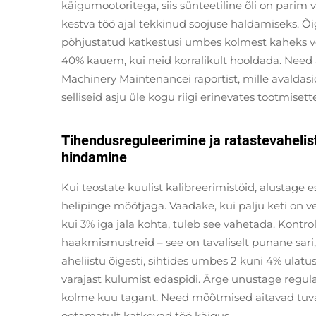
käigumootoritega, siis sünteetiline õli on parim 
kestva töö ajal tekkinud soojuse haldamiseks.
põhjustatud katkestusi umbes kolmest kaheks võr
40% kauem, kui neid korralikult hooldada. Nee
Machinery Maintenancei raportist, mille avaldasid 
selliseid asju üle kogu riigi erinevates tootmisett
Tihendusreguleerimine ja ratastevahelis
hindamine
Kui teostate kuulist kalibreerimistöid, alustage 
helipinge mõõtjaga. Vaadake, kui palju keti on 
kui 3% iga jala kohta, tuleb see vahetada. Kontr
haakmismustreid – see on tavaliselt punane sari
aheliistu õigesti, sihtides umbes 2 kuni 4% ulat
varajast kulumist edaspidi. Ärge unustage reg
kolme kuu tagant. Need mõõtmised aitavad tuvas
ootamatult katkevad töö käigus.