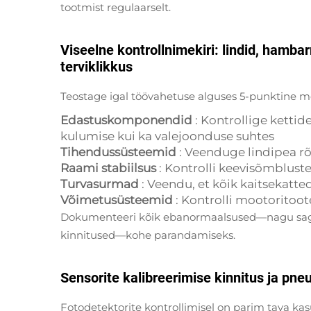
tootmist regulaarselt.
Viseelne kontrollnimekiri: lindid, hambarr
terviklikkus
Teostage igal töövahetuse alguses 5-punktine 
Edastuskomponendid
: Kontrollige kettid
kulumise kui ka valejoonduse suhtes
Tihendussüsteemid
: Veenduge lindipea rõ
Raami stabiilsus
: Kontrolli keevisõmbluste
Turvasurmad
: Veendu, et kõik kaitsekatte
Võimetusüsteemid
: Kontrolli mootoritoot
Dokumenteeri kõik ebanormaalsused—nagu sageda
kinnitused—kohe parandamiseks.
Sensorite kalibreerimise kinnitus ja pn
Fotodetektorite kontrollimisel on parim tava ka