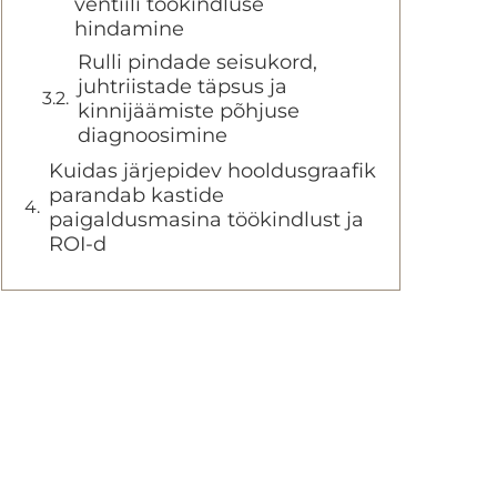
ventiili töökindluse
hindamine
Rulli pindade seisukord,
juhtriistade täpsus ja
kinnijäämiste põhjuse
diagnoosimine
Kuidas järjepidev hooldusgraafik
parandab kastide
paigaldusmasina töökindlust ja
ROI-d