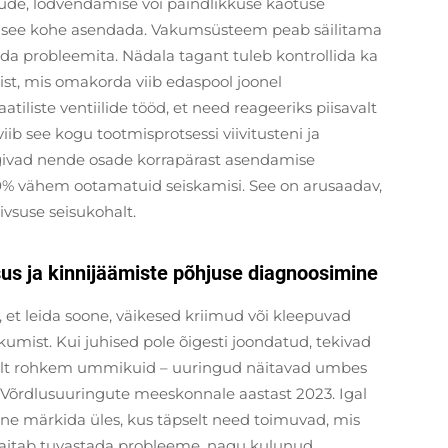
ude, lõdvendamise või paindlikkuse kaotuse
eb see kohe asendada. Vakumsüsteem peab säilitama
ada probleemita. Nädala tagant tuleb kontrollida ka
st, mis omakorda viib edaspool joonel
tiliste ventiilide tööd, et need reageeriks piisavalt
 viib see kogu tootmisprotsessi viivitusteni ja
ärgivad nende osade korrapärast asendamise
% vähem ootamatuid seiskamisi. See on arusaadav,
ivsuse seisukohalt.
psus ja kinnijäämiste põhjuse diagnoosimine
, et leida soone, väikesed kriimud või kleepuvad
ikumist. Kui juhised pole õigesti joondatud, tekivad
iselt rohkem ummikuid – uuringud näitavad umbes
 Võrdlusuuringute meeskonnale aastast 2023. Igal
ne märkida üles, kus täpselt need toimuvad, mis
e aitab tuvastada probleeme, nagu kulunud