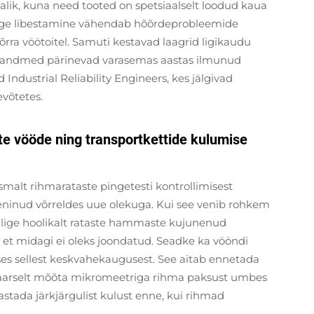
valik, kuna need tooted on spetsiaalselt loodud kaua
 Õige libestamine vähendab hõõrdeprobleemide
ra vöötoitel. Samuti kestavad laagrid ligikaudu
d andmed pärinevad varasemas aastas ilmunud
Industrial Reliability Engineers, kes jälgivad
evõtetes.
te vööde ning transportkettide kulumise
esmalt rihmarataste pingetesti kontrollimisest
veninud võrreldes uue olekuga. Kui see venib rohkem
ollige hoolikalt rataste hammaste kujunenud
, et midagi ei oleks joondatud. Seadke ka vööndi
uses sellest keskvahekaugusest. See aitab ennetada
ulaarselt mõõta mikromeetriga rihma paksust umbes
tada järkjärgulist kulust enne, kui rihmad