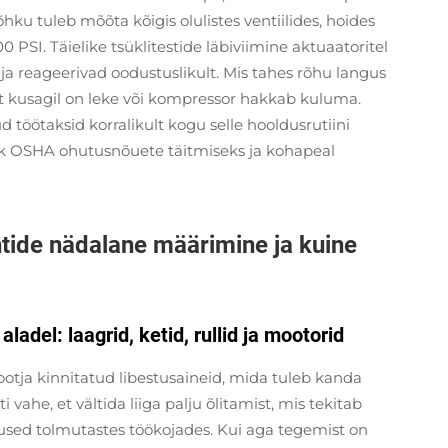
ku tuleb mõõta kõigis olulistes ventiilides, hoides
PSI. Täielike tsüklitestide läbiviimine aktuaatoritel
t ja reageerivad oodustuslikult. Mis tahes rõhu langus
 et kusagil on leke või kompressor hakkab kuluma.
 töötaksid korralikult kogu selle hooldusrutiini
ik OSHA ohutusnõuete täitmiseks ja kohapeal
ide nädalane määrimine ja kuine
adel: laagrid, ketid, rullid ja mootorid
ootja kinnitatud libestusaineid, mida tuleb kanda
 vahe, et vältida liiga palju õlitamist, mis tekitab
mused tolmutastes töökojades. Kui aga tegemist on