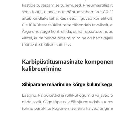
kastide tuvastamise tulemused. Pneumaatilist rõh
seda tootjate poolt ette nähtud vahemikus 80–100 
aitab kindlaks teha, kas need liiguvad korralikul
üle 10% ühest tsüklist teise tähendab tavaliselt,
Ärge unustage kontrollida, et häirepeatuse nupud
vältel, kuna nende õige toimimine on hädavajal
töötavate tööliste kaitseks.
Karbipüstitusmasinate komponent
kalibreerimine
Sihipärane määrimine kõrge kulumisega al
Laagrid, käigukettid ja rullikukogumid vajavad t
nädalaselt. Õige täpsuslik õlitaja muudab suuresti
tolmu partiklite kogunemise, eriti halvad tingi