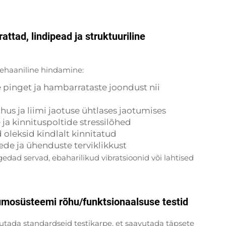
attad, lindipead ja struktuuriline
mehaaniline hindamine:
e pinget ja hambarrataste joondust nii
hus ja liimi jaotuse ühtlases jaotumises
 ja kinnituspoltide stressilõhed
d oleksid kindlalt kinnitatud
ede ja ühenduste terviklikkust
d servad, ebaharilikud vibratsioonid või lahtised
eumosüsteemi rõhu/funktsionaalsuse testid
sutada standardseid testikarpe, et saavutada täpsete