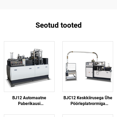
Seotud tooted
BJ12 Automaatne
BJC12 Keskkiirusega Ühe
Paberikausi
Pöörleplatvormiga
Moodustusmasin
Paberikausi
Valmistusmasin