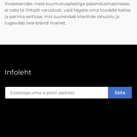
Investeerides meie kuumutusplastiga pakendusmasinasse,
ei osta te lihtsalt varustust, vaid tagate oma toodete kaitse
ja parima esitluse, mis suurendab klientide rahulolu ja
tugevdab teie brändi mainet.
Infoleht
Esita