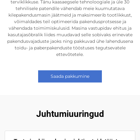
terviklikkuse. Tänu kaasaegsele tehnoloogiale ja üle 30
tehnilisele patendile vähendab meie kuumutatava
kilepakendusmasin jäätmeid ja maksimeerib tootlikkust,
võimaldades teil optimeerida pakendusprotsesse ja
vähendada toimimiskulusid. Masina vastupidav ehitus ja
kasutajasõbralik liides muudavad selle sobivaks erinevate
pakendusvajaduste jaoks ning pakkuvad ühe lahendusena
toidu- ja paberpakenduste tööstuses tegutsevatele
ettevõtetele.
Saada pakkumine
Juhtumiuuringud