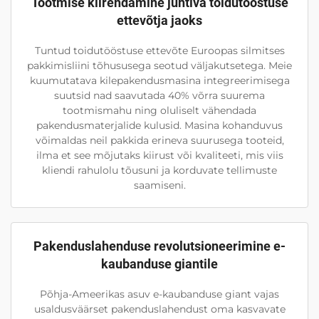
Tootmise kiirendamine juhtiva toidutööstuse
ettevõtja jaoks
Tuntud toidutööstuse ettevõte Euroopas silmitses
pakkimisliini tõhususega seotud väljakutsetega. Meie
kuumutatava kilepakendusmasina integreerimisega
suutsid nad saavutada 40% võrra suurema
tootmismahu ning oluliselt vähendada
pakendusmaterjalide kulusid. Masina kohanduvus
võimaldas neil pakkida erineva suurusega tooteid,
ilma et see mõjutaks kiirust või kvaliteeti, mis viis
kliendi rahulolu tõusuni ja korduvate tellimuste
saamiseni.
Pakenduslahenduse revolutsioneerimine e-
kaubanduse giantile
Põhja-Ameerikas asuv e-kaubanduse giant vajas
usaldusväärset pakenduslahendust oma kasvavate