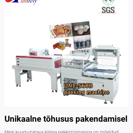
Unikaalne tõhusus pakendamisel
Meie kuumutatava kilega pakkimismasina on mõeldud