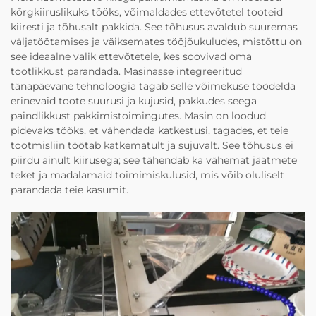
kõrgkiiruslikuks tööks, võimaldades ettevõtetel tooteid
kiiresti ja tõhusalt pakkida. See tõhusus avaldub suuremas
väljatöötamises ja väiksemates tööjõukuludes, mistõttu on
see ideaalne valik ettevõtetele, kes soovivad oma
tootlikkust parandada. Masinasse integreeritud
tänapäevane tehnoloogia tagab selle võimekuse töödelda
erinevaid toote suurusi ja kujusid, pakkudes seega
paindlikkust pakkimistoimingutes. Masin on loodud
pidevaks tööks, et vähendada katkestusi, tagades, et teie
tootmisliin töötab katkematult ja sujuvalt. See tõhusus ei
piirdu ainult kiirusega; see tähendab ka vähemat jäätmete
teket ja madalamaid toimimiskulusid, mis võib oluliselt
parandada teie kasumit.