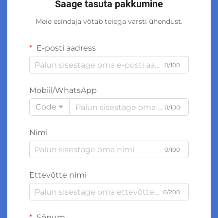
Saage tasuta pakkumine
Meie esindaja võtab teiega varsti ühendust.
E-posti aadress
0/100
Mobiil/WhatsApp
Code
0/100
Nimi
0/100
Ettevõtte nimi
0/200
Sõnum