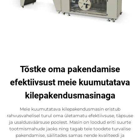
Tõstke oma pakendamise
efektiivsust meie kuumutatava
kilepakendusmasinaga
Meie kuumutatava kilepakendusmasin eristub
rahvusvahelisel turul oma ületamatu efektiivsuse, täpsuse
ja usaldusväärsuse poolest. Masin on loodud eriti suurte
tootmismahude jaoks ning tagab teie toodete turvalise
pakendamise, säilitades samas nende kvaliteedi ja