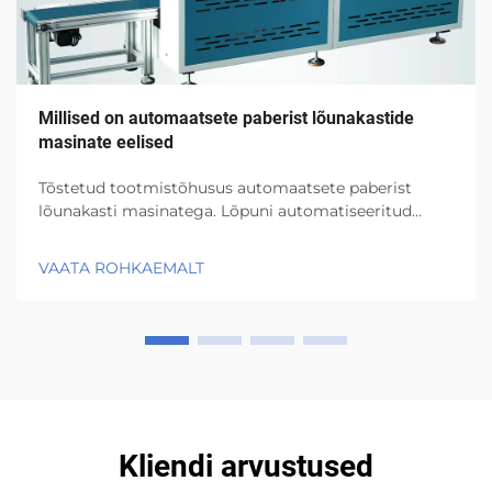
Millised on automaatsete paberist lõunakastide
masinate eelised
Tõstetud tootmistõhusus automaatsete paberist
lõunakasti masinatega. Lõpuni automatiseeritud
protsess optimeerib töövoogu ja vähendab
kitsaskohti. Automaatselt töötavad paberist
VAATA ROHKAEMALT
lõunakasti masinad eemaldavad kõik need tüüsed
käsitsi toimingud, mida inimesed varem...
Kliendi arvustused