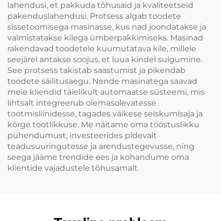
lahendusi, et pakkuda tõhusaid ja kvaliteetseid
pakenduslahendusi. Protsess algab toodete
sissetoomisega masinasse, kus nad joondatakse ja
valmistatakse kilega ümberpakkimiseks. Masinad
rakendavad toodetele kuumutatava kile, millele
seejärel antakse soojus, et luua kindel sulgumine.
See protsess takistab saastumist ja pikendab
toodete säilitusaegu. Nende masinatega saavad
meie kliendid täielikult automaatse süsteemi, mis
lihtsalt integreerub olemasolevatesse
tootmisliinidesse, tagades väikese seiskumisaja ja
kõrge tootlikkuse. Me näitame oma tööstuslikku
pühendumust, investeerides pidevalt
teadusuuringutesse ja arendustegevusse, ning
seega jääme trendide ees ja kohandume oma
klientide vajadustele tõhusamalt.