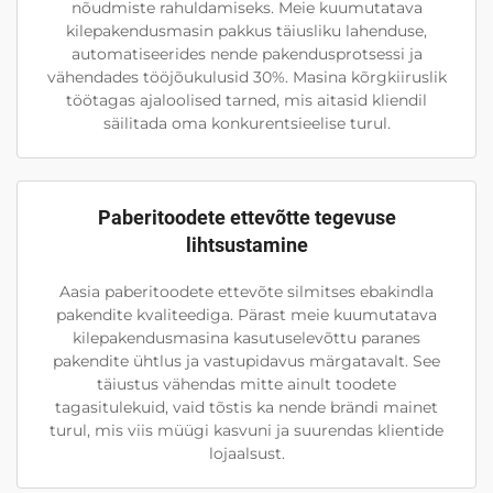
nõudmiste rahuldamiseks. Meie kuumutatava
kilepakendusmasin pakkus täiusliku lahenduse,
automatiseerides nende pakendusprotsessi ja
vähendades tööjõukulusid 30%. Masina kõrgkiiruslik
töötagas ajaloolised tarned, mis aitasid kliendil
säilitada oma konkurentsieelise turul.
Paberitoodete ettevõtte tegevuse
lihtsustamine
Aasia paberitoodete ettevõte silmitses ebakindla
pakendite kvaliteediga. Pärast meie kuumutatava
kilepakendusmasina kasutuselevõttu paranes
pakendite ühtlus ja vastupidavus märgatavalt. See
täiustus vähendas mitte ainult toodete
tagasitulekuid, vaid tõstis ka nende brändi mainet
turul, mis viis müügi kasvuni ja suurendas klientide
lojaalsust.