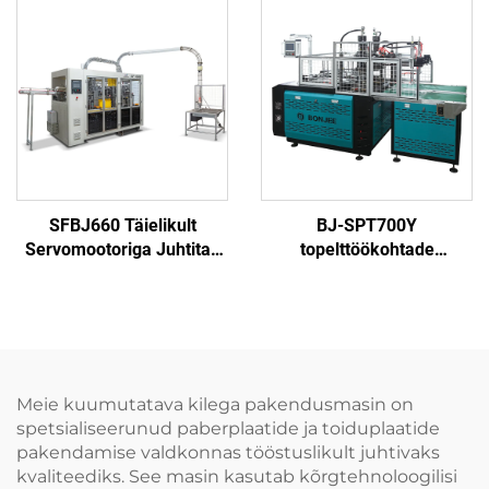
SFBJ660 Täielikult
BJ-SPT700Y
Servomootoriga Juhtitav
topelttöökohtade
Paberikausi Masin
paberiplaatide (tasside)
vormimismasin
Meie kuumutatava kilega pakendusmasin on
spetsialiseerunud paberplaatide ja toiduplaatide
pakendamise valdkonnas tööstuslikult juhtivaks
kvaliteediks. See masin kasutab kõrgtehnoloogilisi