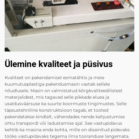
Ülemine kvaliteet ja püsivus
Kvaliteet on pakendamisel esmatähtis ja meie
kuumutusplastiga pakendusmasin vastab sellele
nõudlusele. Masin on valmistatud kõrgkvaliteedilistest
materjalidest, mis tagavad selle pikkade eluea ja
usaldusväärsuse ka suurte koormuste tingimustes. Selle
täpsustehniline konstruktsioon tagab, et tooted
pakendatakse kindlalt, vähendades nende kahjustumise
ohtu transpordi või ladustamise ajal. See vastupidavus
kehtib ka masina enda kohta, mille on disainitud pidevaks
tööks vastupidavaks tegema ilma tooranduse langemata.