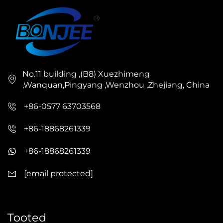
No.11 building ,(B8) Xuezhimeng
,Wanquan,Pingyang ,Wenzhou ,Zhejiang, China
+86-0577 63703568
+86-18868261339
+86-18868261339
[email protected]
Tooted