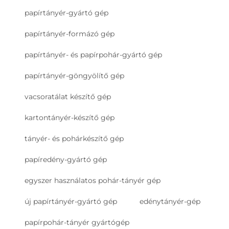
papírtányér-gyártó gép
papírtányér-formázó gép
papírtányér- és papírpohár-gyártó gép
papírtányér-göngyölítő gép
vacsoratálat készítő gép
kartontányér-készítő gép
tányér- és pohárkészítő gép
papíredény-gyártó gép
egyszer használatos pohár-tányér gép
új papírtányér-gyártó gép
edénytányér-gép
papírpohár-tányér gyártógép