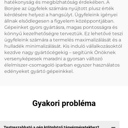
hatékonyság és megbízhatóság érdekében. A
Bonjee az ügyfelek számára nyújtott plusz érték
kérdésére helyezi a hangsúlyt. Ügyfeleink igényei
állnak elsődlegesen a figyelem középpontjában.
Gépeinket gyors gyártásra, magas pontosságra és
könnyű kezelhetőségre terveztük. Ez lehetővé teszi
ügyfeleink számára a termelés maximalizálását és a
hulladék minimalizálását. Kis induló vállalkozásoktól
kezdve nagy gyártócégekig – segítünk Önöknek
versenyképesek maradni a gyorsan változó
élelmiszer-csomagoló iparban egyszer használatos
edényeket gyártó gépeinkkel.
Gyakori probléma
Testreszabható a gép különböző tányérméretekhez?