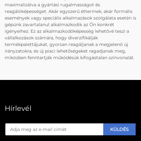
maximalizálva a gyártási rugalmasságot és
reagálóképességet. Akár egyszerű éttermek, akár formális
események vagy speciális alkalmazások szolgálata esetén is
gépünk zavartalanul alkalmazkodik az Ön konkrét
igényeihez. Ez az alkalmazkodóképesség lehetővé teszi a
vállalkozások számára, hogy diverzifikálják
termékpalettájukat, gyorsan reagáljanak a megjelenő új
irányzatokra, és új piaci lehetőségeket ragadjanak meg,
miközben fenntartják működésük kifogástalan színvonalát.
Hírlevél
KÜLDÉS