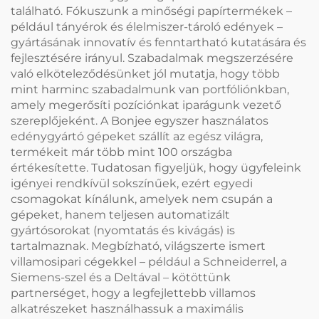
található. Fókuszunk a minőségi papírtermékek –
például tányérok és élelmiszer-tároló edények –
gyártásának innovatív és fenntartható kutatására és
fejlesztésére irányul. Szabadalmak megszerzésére
való elköteleződésünket jól mutatja, hogy több
mint harminc szabadalmunk van portfóliónkban,
amely megerősíti pozíciónkat iparágunk vezető
szereplőjeként. A Bonjee egyszer használatos
edénygyártó gépeket szállít az egész világra,
termékeit már több mint 100 országba
értékesítette. Tudatosan figyeljük, hogy ügyfeleink
igényei rendkívül sokszínűek, ezért egyedi
csomagokat kínálunk, amelyek nem csupán a
gépeket, hanem teljesen automatizált
gyártósorokat (nyomtatás és kivágás) is
tartalmaznak. Megbízható, világszerte ismert
villamosipari cégekkel – például a Schneiderrel, a
Siemens-szel és a Deltával – kötöttünk
partnerséget, hogy a legfejlettebb villamos
alkatrészeket használhassuk a maximális