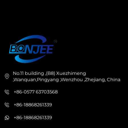
No.11 building ,(B8) Xuezhimeng
,Wanquan,Pingyang ,Wenzhou ,Zhejiang, China
+86-0577 63703568
+86-18868261339
+86-18868261339