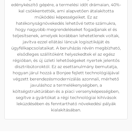
edénykészítő gépére, a termelési időt drámaian, 40%-
kal csökkentették, ami alapvetően átalakította
működési képességeiket. Ez az
hatékonyságnövekedés lehetővé tette számukra,
hogy nagyobb megrendeléseket fogadjanak el és
teljesítsenek, amelyek korábban lehetetlenek voltak,
javítva ezzel ellátási láncuk logisztikáját és
ügyfélkapcsolataikat. A beruházás révén megbízható,
elsődleges szállítóként helyezkedtek el az egész
régióban, és új üzleti lehetőségeket nyertek jelentős
disztribútoroktól. Ez az esettanulmány bemutatja,
hogyan járul hozzá a Bonjee fejlett technológiájával
végzett berendezésmodernizálás azonnali, mérhető
javuláshoz a termelékenységben, a
költségstruktúrában és a piaci versenyképességben,
segítve a gyártókat a régi technológiai kihívások
leküzdésében és fenntartható növekedési pályák
kialakításában.