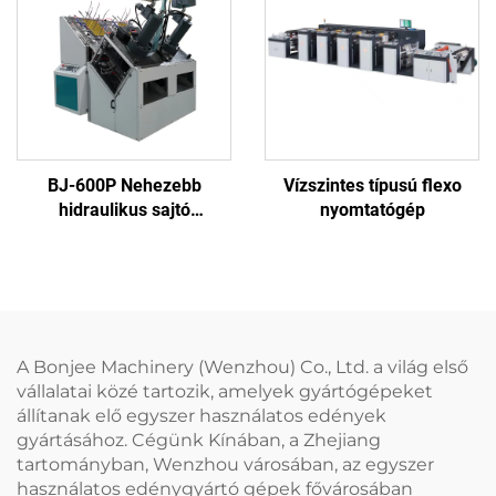
BJ-600P Nehezebb
Vízszintes típusú flexo
hidraulikus sajtó
nyomtatógép
papírtányér gép
A Bonjee Machinery (Wenzhou) Co., Ltd. a világ első
vállalatai közé tartozik, amelyek gyártógépeket
állítanak elő egyszer használatos edények
gyártásához. Cégünk Kínában, a Zhejiang
tartományban, Wenzhou városában, az egyszer
használatos edénygyártó gépek fővárosában