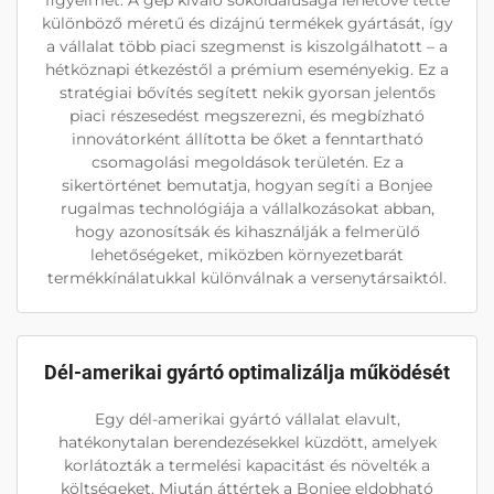
figyelmét. A gép kiváló sokoldalúsága lehetővé tette
különböző méretű és dizájnú termékek gyártását, így
a vállalat több piaci szegmenst is kiszolgálhatott – a
hétköznapi étkezéstől a prémium eseményekig. Ez a
stratégiai bővítés segített nekik gyorsan jelentős
piaci részesedést megszerezni, és megbízható
innovátorként állította be őket a fenntartható
csomagolási megoldások területén. Ez a
sikertörténet bemutatja, hogyan segíti a Bonjee
rugalmas technológiája a vállalkozásokat abban,
hogy azonosítsák és kihasználják a felmerülő
lehetőségeket, miközben környezetbarát
termékkínálatukkal különválnak a versenytársaiktól.
Dél-amerikai gyártó optimalizálja működését
Egy dél-amerikai gyártó vállalat elavult,
hatékonytalan berendezésekkel küzdött, amelyek
korlátozták a termelési kapacitást és növelték a
költségeket. Miután áttértek a Bonjee eldobható