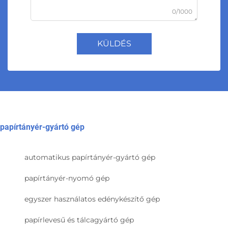
0/1000
KÜLDÉS
papírtányér-gyártó gép
automatikus papírtányér-gyártó gép
papírtányér-nyomó gép
egyszer használatos edénykészítő gép
papírlevesű és tálcagyártó gép