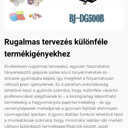
Rugalmas tervezés különféle
termékigényekhez
Kivételesen rugalmas tervezésű, egyszer használatos
tányérkészítő gépünk széles körű tányérméretek és -
stílusok gyártására képes, így megfelel a folyamatosan
változó piaci igényeknek. Ez a páratlan sokoldalúság
lehetővé teszi a gyártók számára, hogy különféle vásárlói
preferenciákat elégítsenek ki – a biológiailag lebontható
termékekig a hagyományos papírtermékekig – és így
versenyképesek maradjanak a gyorsan fejlődő élelmiszer-
csomagolási iparban. A gyors átállási funkció lehetővé teszi
a munkatársak számára, hogy minimális leállási idő mellett
váltson különböző termékspecifikációk között, ezzel