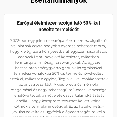
Esettanulmányok
Európai élelmiszer-szolgáltató 50%-kal
növelte termelését
2022-ben egy jelentős európai élelmiszer-szolgáltató
vállalatnak egyre nagyobb nyomás nehezedett arra,
hogy kielégítse a környezetbarát egyszer használatos
edények iránti növekvő keresletet, miközben
fenntartja a minőségi szabványokat. Az egyszer
használatos edénygyártó gépünk integrálásával
termelési vonalukba 50%-os termelésnövekedést
értek el, miközben egyidejűleg 30%-kal csökkentették
az anyagpazarlást. A gép precíziós mérnöki
megoldásai és nagy sebességű működési képessége
lehetővé tették a műveletek zavartalan skálázását
anélkül, hogy kompromisszumot kellett volna
kötniük a termékminőséggel. Ez az hatékonyság-
javulás növelte az ügyfelek elégedettségét, mivel a