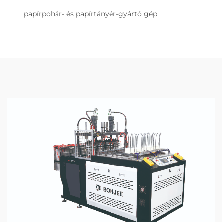
papírpohár- és papírtányér-gyártó gép