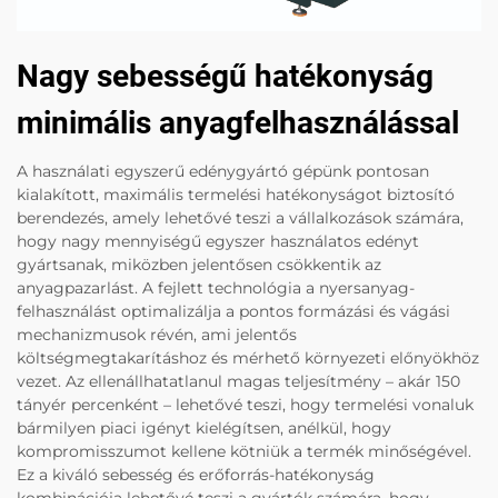
Nagy sebességű hatékonyság
minimális anyagfelhasználással
A használati egyszerű edénygyártó gépünk pontosan
kialakított, maximális termelési hatékonyságot biztosító
berendezés, amely lehetővé teszi a vállalkozások számára,
hogy nagy mennyiségű egyszer használatos edényt
gyártsanak, miközben jelentősen csökkentik az
anyagpazarlást. A fejlett technológia a nyersanyag-
felhasználást optimalizálja a pontos formázási és vágási
mechanizmusok révén, ami jelentős
költségmegtakarításhoz és mérhető környezeti előnyökhöz
vezet. Az ellenállhatatlanul magas teljesítmény – akár 150
tányér percenként – lehetővé teszi, hogy termelési vonaluk
bármilyen piaci igényt kielégítsen, anélkül, hogy
kompromisszumot kellene kötniük a termék minőségével.
Ez a kiváló sebesség és erőforrás-hatékonyság
kombinációja lehetővé teszi a gyártók számára, hogy