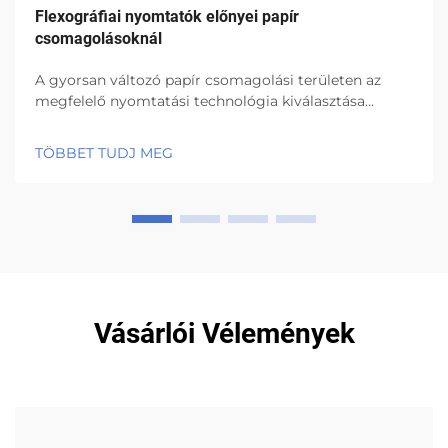
Flexográfiai nyomtatók előnyei papír
csomagolásoknál
A gyorsan változó papír csomagolási területen az
megfelelő nyomtatási technológia kiválasztása
befolyásolhatja a végső termék minőségét, a gyártási
hatékonyságot és az üzlet egészének
TÖBBET TUDJ MEG
jövedelmezőségét. A flexográfiai nyomtatás, vagy
röviden flexo...
Vásárlói Vélemények