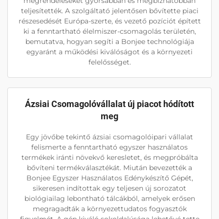
megrendeléseket gyorsabban és megbízhatóbban
teljesítették. A szolgáltató jelentősen bővítette piaci
részesedését Európa-szerte, és vezető pozíciót épített
ki a fenntartható élelmiszer-csomagolás területén,
bemutatva, hogyan segíti a Bonjee technológiája
egyaránt a működési kiválóságot és a környezeti
felelősséget.
Ázsiai Csomagolóvállalat új piacot hódított
meg
Egy jövőbe tekintő ázsiai csomagolóipari vállalat
felismerte a fenntartható egyszer használatos
termékek iránti növekvő keresletet, és megpróbálta
bővíteni termékválasztékát. Miután bevezették a
Bonjee Egyszer Használatos Edénykészítő Gépét,
sikeresen indítottak egy teljesen új sorozatot
biológiailag lebontható tálcákból, amelyek erősen
megragadták a környezettudatos fogyasztók