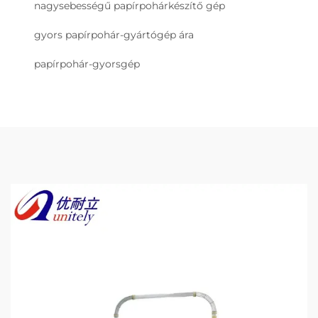
nagysebességű papírpohárkészítő gép
gyors papírpohár-gyártógép ára
papírpohár-gyorsgép