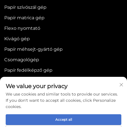
Papír szívószál gép
Papír matrica gép
Flexo nyomtató
Kivágó gép
Papír méhsejt-gyártó gép
Csomagológép
Papír fedélképző gép
We value your privacy
We use cookies and similar tools to provide our services.
If you don't want to accept all cookies, click Personalize
cookies.
Copyright © 2025 by WENZHOU BONJEE
MACHINERY CO.,LTD -
Adatvédelmi szabályzat
Accept all