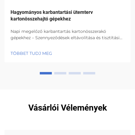
Hagyományos karbantartási ütemterv
kartonösszehajtó gépekhez
Napi megelőző karbantartás kartonösszerakó
gépekhez – Szennyeződések eltávolítása és tisztítási
protokollok dugulások és tervezetlen leállások
megelőzése érdekében. Minden műszak kezdetekor a
TÖBBET TUDJ MEG
dolgozóknak el kell távolítaniuk a papírdarabkákat,
ragadós anyagokat, amelyek az ragasztókból
maradtak hátra, ...
Vásárlói Vélemények