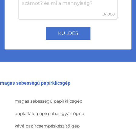
0/1000
KÜLDÉS
magas sebességű papírklícsgép
magas sebességű papírklícsgép
dupla falú papírpohár-gyártógép
kávé papírcsempéskészítő gép