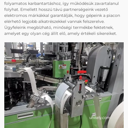
folyamatos karbantartáshoz, így működésük zavartalanul
folyhat. Emellett hosszú távú partnerségeink vezető
elektromos márkákkal garantálják, hogy gépeink a piacon
elérhető legjobb alkatrészekkel vannak felszerelve.
Ügyfeleink megbízható, minőségi termékbe fektetnek,
amelyet egy olyan cég állít elő, amely értékeli sikereiket.