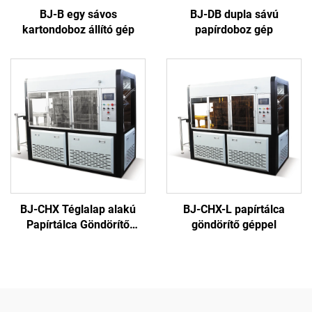
BJ-B egy sávos
BJ-DB dupla sávú
kartondoboz állító gép
papírdoboz gép
BJ-CHX Téglalap alakú
BJ-CHX-L papírtálca
Papírtálca Göndörítő
göndörítő géppel
Géppel