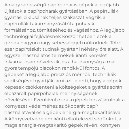
A nagy sebességű papírpoharas gépek a legújabb
újítások a papírpoharak gyártásában. A papírrullák
gyártási ciklusának teljes szakaszát végzik, a
papírrullák takarmányzásától a poharak
formálásához, tömítéséhez és vágásához. A legújabb
technológiai fejlődésnek köszönhetően ezek a
gépek nagyon nagy sebességgel működnek. Több
ezer papírtáskát tudnak gyártani néhány óra alatt. A
egyszer használatos termékek iránti kereslet
folyamatosan növekszik, és a hatékonyság a mai
gyors tempójú piacokon rendkívül fontos. A
gépeket a legújabb precíziós mérnöki technikák
segítségével gyártják, ami azt jelenti, hogy a gépek
képesek csökkenteni a költségeket a gyártás során
elpazarolt papírpoharak mennyiségének
növelésével. Ezenkívül ezek a gépek hozzájárulnak a
környezet védelméhez az ökobarát papír
használatával és a gépek energia-megtakarításával.
A környezetvédelem iránti elkötelezettségünket, a
maga energia-megtakarító gépek révén, könnyen