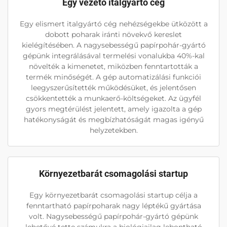
Egy vezető italgyártó cég
Egy elismert italgyártó cég nehézségekbe ütközött a
dobott poharak iránti növekvő kereslet
kielégítésében. A nagysebességű papírpohár-gyártó
gépünk integrálásával termelési vonalukba 40%-kal
növelték a kimenetet, miközben fenntartották a
termék minőségét. A gép automatizálási funkciói
leegyszerűsítették működésüket, és jelentősen
csökkentették a munkaerő-költségeket. Az ügyfél
gyors megtérülést jelentett, amely igazolta a gép
hatékonyságát és megbízhatóságát magas igényű
helyzetekben.
Környezetbarát csomagolási startup
Egy környezetbarát csomagolási startup célja a
fenntartható papírpoharak nagy léptékű gyártása
volt. Nagysebességű papírpohár-gyártó gépünk
lehetővé tette számukra a biológiailag lebontható