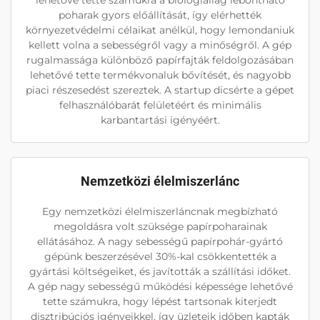
poharak gyors előállítását, így elérhették
környezetvédelmi célaikat anélkül, hogy lemondaniuk
kellett volna a sebességről vagy a minőségről. A gép
rugalmassága különböző papírfajták feldolgozásában
lehetővé tette termékvonaluk bővítését, és nagyobb
piaci részesedést szereztek. A startup dicsérte a gépet
felhasználóbarát felületéért és minimális
karbantartási igényéért.
Nemzetközi élelmiszerlánc
Egy nemzetközi élelmiszerláncnak megbízható
megoldásra volt szüksége papírpoharainak
ellátásához. A nagy sebességű papírpohár-gyártó
gépünk beszerzésével 30%-kal csökkentették a
gyártási költségeiket, és javították a szállítási időket.
A gép nagy sebességű működési képessége lehetővé
tette számukra, hogy lépést tartsonak kiterjedt
disztribúciós igényeikkel, így üzleteik időben kapták