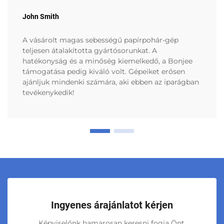
John Smith
A vásárolt magas sebességű papírpohár-gép
teljesen átalakította gyártósorunkat. A
hatékonyság és a minőség kiemelkedő, a Bonjee
támogatása pedig kiváló volt. Gépeiket erősen
ajánljuk mindenki számára, aki ebben az iparágban
tevékenykedik!
Ingyenes árajánlatot kérjen
Képviselőnk hamarosan keresni fogja Önt.