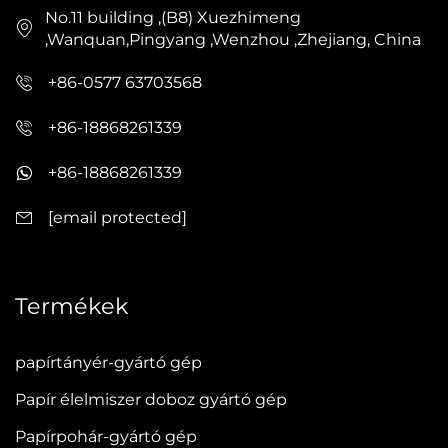
No.11 building ,(B8) Xuezhimeng
,Wanquan,Pingyang ,Wenzhou ,Zhejiang, China
+86-0577 63703568
+86-18868261339
+86-18868261339
[email protected]
Termékek
papírtányér-gyártó gép
Papír élelmiszer doboz gyártó gép
Papírpohár-gyártó gép