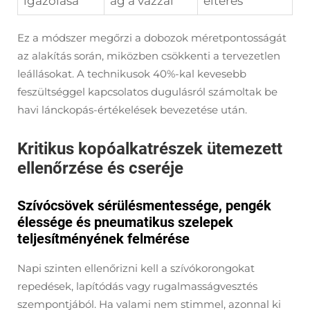
igazolása
ág a vázzal
eltérés
Ez a módszer megőrzi a dobozok méretpontosságát
az alakítás során, miközben csökkenti a tervezetlen
leállásokat. A technikusok 40%-kal kevesebb
feszültséggel kapcsolatos dugulásról számoltak be
havi lánckopás-értékelések bevezetése után.
Kritikus kopóalkatrészek ütemezett
ellenőrzése és cseréje
Szívócsövek sérülésmentessége, pengék
élessége és pneumatikus szelepek
teljesítményének felmérése
Napi szinten ellenőrizni kell a szívókorongokat
repedések, lapítódás vagy rugalmasságvesztés
szempontjából. Ha valami nem stimmel, azonnal ki