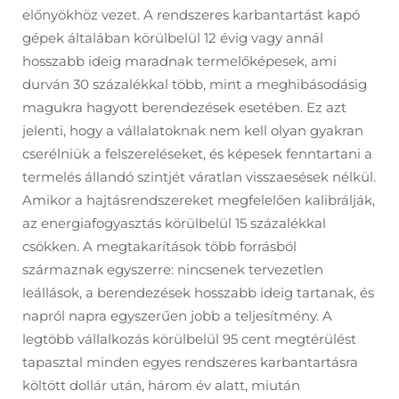
előnyökhöz vezet. A rendszeres karbantartást kapó
gépek általában körülbelül 12 évig vagy annál
hosszabb ideig maradnak termelőképesek, ami
durván 30 százalékkal több, mint a meghibásodásig
magukra hagyott berendezések esetében. Ez azt
jelenti, hogy a vállalatoknak nem kell olyan gyakran
cserélniük a felszereléseket, és képesek fenntartani a
termelés állandó szintjét váratlan visszaesések nélkül.
Amikor a hajtásrendszereket megfelelően kalibrálják,
az energiafogyasztás körülbelül 15 százalékkal
csökken. A megtakarítások több forrásból
származnak egyszerre: nincsenek tervezetlen
leállások, a berendezések hosszabb ideig tartanak, és
napról napra egyszerűen jobb a teljesítmény. A
legtöbb vállalkozás körülbelül 95 cent megtérülést
tapasztal minden egyes rendszeres karbantartásra
költött dollár után, három év alatt, miután