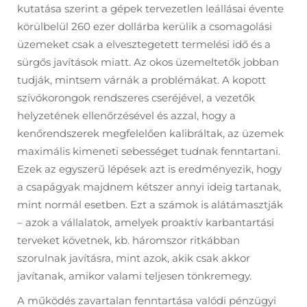
kutatása szerint a gépek tervezetlen leállásai évente
körülbelül 260 ezer dollárba kerülik a csomagolási
üzemeket csak a elvesztegetett termelési idő és a
sürgős javítások miatt. Az okos üzemeltetők jobban
tudják, mintsem várnák a problémákat. A kopott
szívókorongok rendszeres cseréjével, a vezetők
helyzetének ellenőrzésével és azzal, hogy a
kenőrendszerek megfelelően kalibráltak, az üzemek
maximális kimeneti sebességet tudnak fenntartani.
Ezek az egyszerű lépések azt is eredményezik, hogy
a csapágyak majdnem kétszer annyi ideig tartanak,
mint normál esetben. Ezt a számok is alátámasztják
– azok a vállalatok, amelyek proaktív karbantartási
terveket követnek, kb. háromszor ritkábban
szorulnak javításra, mint azok, akik csak akkor
javítanak, amikor valami teljesen tönkremegy.
A működés zavartalan fenntartása valódi pénzügyi