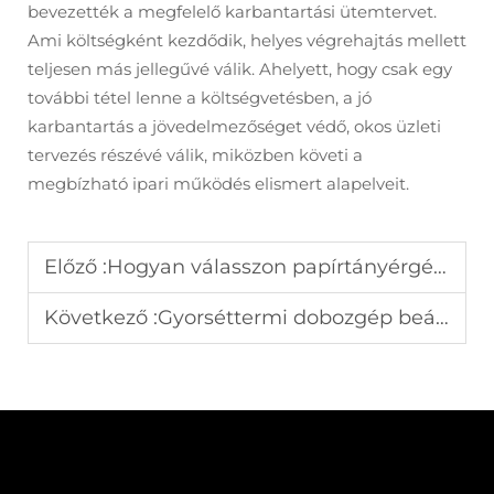
bevezették a megfelelő karbantartási ütemtervet.
Ami költségként kezdődik, helyes végrehajtás mellett
teljesen más jellegűvé válik. Ahelyett, hogy csak egy
további tétel lenne a költségvetésben, a jó
karbantartás a jövedelmezőséget védő, okos üzleti
tervezés részévé válik, miközben követi a
megbízható ipari működés elismert alapelveit.
Előző :
Hogyan válasszon papírtányérgépet a kateringipar számára
Következő :
Gyorséttermi dobozgép beállításának lépései termeléshez