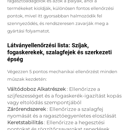
ragasztóadagolók és azok a pályák, ahol a
termékeket kioldják, különösen fontos ellenőrzési
pontok, mivel itt gyorsabban halmozódik fel
szennyeződés, és rendszeresen zavarják meg a
gyártási folyamatot.
Látványellenőrzési lista: Szíjak,
fogaskerekek, szalagfejek és szerkezeti
épség
Végezzen 5 pontos mechanikai ellenőrzést minden
műszak kezdetén:
Váltódoboz Alkatrészek
: Ellenőrizze a
szíjfeszességet és a fogaskerék-igazítást kopás
vagy eltolódás szempontjából
Zárórendszerek
: Ellenőrizze a szalagfej
nyomását és a ragasztóegyenletes eloszlását
Keretstabilitás
: Ellenőrizze a hegesztési
pontokat és rögzítőcsavarokat repedések