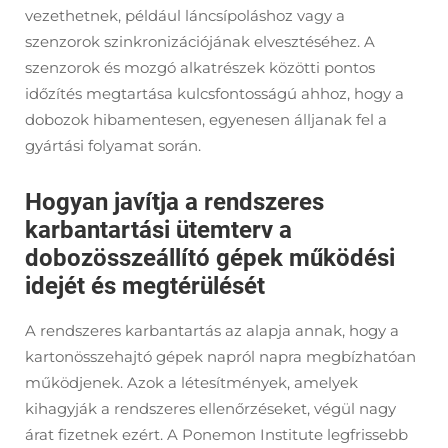
vezethetnek, például láncsípoláshoz vagy a
szenzorok szinkronizációjának elvesztéséhez. A
szenzorok és mozgó alkatrészek közötti pontos
időzítés megtartása kulcsfontosságú ahhoz, hogy a
dobozok hibamentesen, egyenesen álljanak fel a
gyártási folyamat során.
Hogyan javítja a rendszeres
karbantartási ütemterv a
dobozösszeállító gépek működési
idejét és megtérülését
A rendszeres karbantartás az alapja annak, hogy a
kartonösszehajtó gépek napról napra megbízhatóan
működjenek. Azok a létesítmények, amelyek
kihagyják a rendszeres ellenőrzéseket, végül nagy
árat fizetnek ezért. A Ponemon Institute legfrissebb