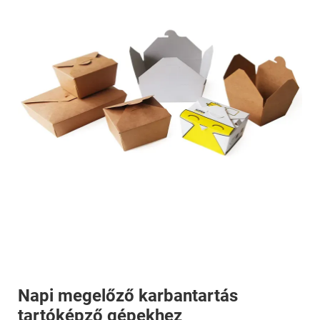
Napi megelőző karbantartás
tartóképző gépekhez