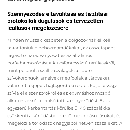
Szennyeződés eltávolítása és tisztítási
protokollok dugulások és tervezetlen
leállások megelőzésére
Minden műszak kezdetén a dolgozóknak el kell
takarítaniuk a dobozmaradékokat, az összetapadt
ragasztómaradványokat és az általános
porfelhalmozódást a kulcsfontosságú területekről,
mint például a szállítószalagok, az apró
szívókorongok, amelyek megfogják a tárgyakat,
valamint a gépek hajtógördülő részei. Fújja le vagy
szívja el a szenzorokról és az egymáshoz mozgó
alkatrészekről a lerakódott szennyeződést. Ez az
egyszerű karbantartás körülbelül 40 százalékkal
csökkenti a súrlódásból eredő meghibásodásokat, és
megelőzi a torlódások nagyjából hetven százalékát. A