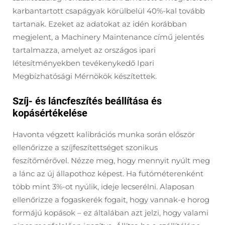
karbantartott csapágyak körülbelül 40%-kal tovább
tartanak. Ezeket az adatokat az idén korábban
megjelent, a Machinery Maintenance című jelentés
tartalmazza, amelyet az országos ipari
létesítményekben tevékenykedő Ipari
Megbízhatósági Mérnökök készítettek.
Szíj- és láncfeszítés beállítása és
kopásértékelése
Havonta végzett kalibrációs munka során először
ellenőrizze a szíjfeszítettséget szonikus
feszítőmérővel. Nézze meg, hogy mennyit nyúlt meg
a lánc az új állapothoz képest. Ha futóméterenként
több mint 3%-ot nyúlik, ideje lecserélni. Alaposan
ellenőrizze a fogaskerék fogait, hogy vannak-e horog
formájú kopások – ez általában azt jelzi, hogy valami