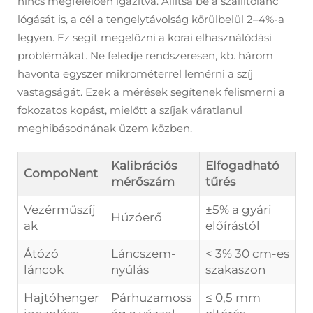
nincs megfelelően igazítva. Állítsa be a szállítólánc
lógását is, a cél a tengelytávolság körülbelül 2–4%-a
legyen. Ez segít megelőzni a korai elhasználódási
problémákat. Ne feledje rendszeresen, kb. három
havonta egyszer mikrométerrel lemérni a szíj
vastagságát. Ezek a mérések segítenek felismerni a
fokozatos kopást, mielőtt a szíjak váratlanul
meghibásodnának üzem közben.
Kalibrációs
Elfogadható
CompoNent
mérőszám
tűrés
Vezérműszíj
±5% a gyári
Húzóerő
ak
előírástól
Átózó
Láncszem-
< 3% 30 cm-es
láncok
nyúlás
szakaszon
Hajtóhenger
Párhuzamoss
≤ 0,5 mm