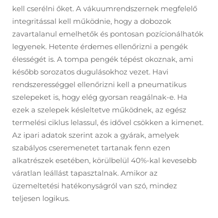
kell cserélni őket. A vákuumrendszernek megfelelő
integritással kell működnie, hogy a dobozok
zavartalanul emelhetők és pontosan pozícionálhatók
legyenek. Hetente érdemes ellenőrizni a pengék
élességét is. A tompa pengék tépést okoznak, ami
később sorozatos dugulásokhoz vezet. Havi
rendszerességgel ellenőrizni kell a pneumatikus
szelepeket is, hogy elég gyorsan reagálnak-e. Ha
ezek a szelepek késleltetve működnek, az egész
termelési ciklus lelassul, és idővel csökken a kimenet.
Az ipari adatok szerint azok a gyárak, amelyek
szabályos cseremenetet tartanak fenn ezen
alkatrészek esetében, körülbelül 40%-kal kevesebb
váratlan leállást tapasztalnak. Amikor az
üzemeltetési hatékonyságról van szó, mindez
teljesen logikus.