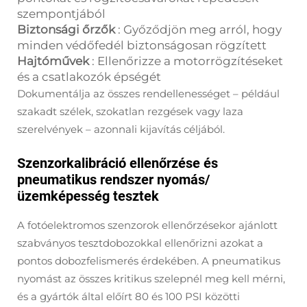
szempontjából
Biztonsági őrzők
: Győződjön meg arról, hogy
minden védőfedél biztonságosan rögzített
Hajtóművek
: Ellenőrizze a motorrögzítéseket
és a csatlakozók épségét
Dokumentálja az összes rendellenességet – például
szakadt szélek, szokatlan rezgések vagy laza
szerelvények – azonnali kijavítás céljából.
Szenzorkalibráció ellenőrzése és
pneumatikus rendszer nyomás/
üzemképesség tesztek
A fotóelektromos szenzorok ellenőrzésekor ajánlott
szabványos tesztdobozokkal ellenőrizni azokat a
pontos dobozfelismerés érdekében. A pneumatikus
nyomást az összes kritikus szelepnél meg kell mérni,
és a gyártók által előírt 80 és 100 PSI közötti