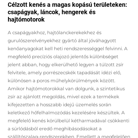
Célzott kenés a magas kopású területeken:
csapágyak, láncok, hengerek és
hajtómotorok
A csapágyakhoz, hajtólanckerekekhez és
gurulószerelvényekhez gyártó által jóváhagyott
kenőanyagokat kell heti rendszerességgel felvinni. A
megfelelő precíziós olajozó jelentős különbséget
jelent abban, hogy elkerülhető legyen a túlzott zsír
felvitele, amely porrészecskék tapadását idézi elő,
különösen a poros műhelykörülmények között.
Amikor hajtómotorokkal van dolgunk, a szintetikus
zsír az ajánlott megoldás, mivel ezek a termékek
kifejezetten a hosszabb idejű üzemelés során
keletkező hőfelhalmozódás kezelésére készültek. A
megfelelő kenés körülbelül kétharmadával csökkenti
a súrlódásból eredő meghibásodásokat a
szállítószalag-rendszerekben. Emellett a megfelelően