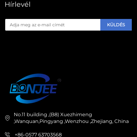
Hírlevél
KÜLDÉS
No.11 building ,(B8) Xuezhimeng
,Wanquan,Pingyang ,Wenzhou ,Zhejiang, China
+86-0577 63703568