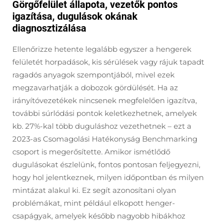
Görgőfelület állapota, vezetők pontos
igazítása, dugulások okának
diagnosztizálása
Ellenőrizze hetente legalább egyszer a hengerek
felületét horpadások, kis sérülések vagy rájuk tapadt
ragadós anyagok szempontjából, mivel ezek
megzavarhatják a dobozok gördülését. Ha az
irányítóvezetékek nincsenek megfelelően igazítva,
további súrlódási pontok keletkezhetnek, amelyek
kb. 27%-kal több duguláshoz vezethetnek – ezt a
2023-as Csomagolási Hatékonyság Benchmarking
csoport is megerősítette. Amikor ismétlődő
dugulásokat észlelünk, fontos pontosan feljegyezni,
hogy hol jelentkeznek, milyen időpontban és milyen
mintázat alakul ki. Ez segít azonosítani olyan
problémákat, mint például elkopott henger-
csapágyak, amelyek később nagyobb hibákhoz