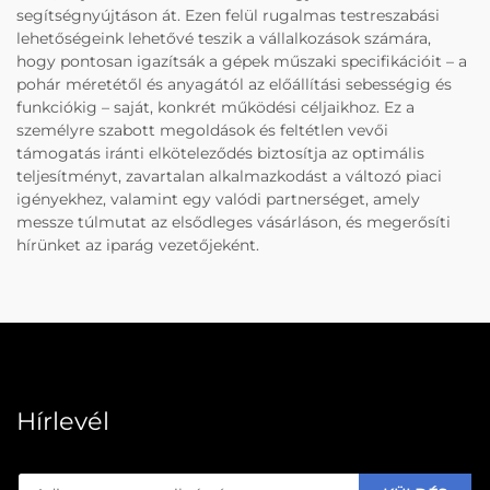
segítségnyújtáson át. Ezen felül rugalmas testreszabási
lehetőségeink lehetővé teszik a vállalkozások számára,
hogy pontosan igazítsák a gépek műszaki specifikációit – a
pohár méretétől és anyagától az előállítási sebességig és
funkciókig – saját, konkrét működési céljaikhoz. Ez a
személyre szabott megoldások és feltétlen vevői
támogatás iránti elköteleződés biztosítja az optimális
teljesítményt, zavartalan alkalmazkodást a változó piaci
igényekhez, valamint egy valódi partnerséget, amely
messze túlmutat az elsődleges vásárláson, és megerősíti
hírünket az iparág vezetőjeként.
Hírlevél