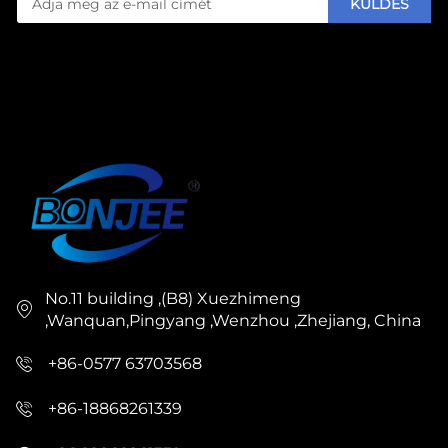
KÜLDÉS
No.11 building ,(B8) Xuezhimeng
,Wanquan,Pingyang ,Wenzhou ,Zhejiang, China
+86-0577 63703568
+86-18868261339