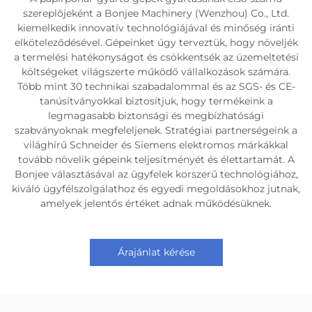
szereplőjeként a Bonjee Machinery (Wenzhou) Co., Ltd.
kiemelkedik innovatív technológiájával és minőség iránti
elköteleződésével. Gépeinket úgy terveztük, hogy növeljék
a termelési hatékonyságot és csökkentsék az üzemeltetési
költségeket világszerte működő vállalkozások számára.
Több mint 30 technikai szabadalommal és az SGS- és CE-
tanúsítványokkal biztosítjuk, hogy termékeink a
legmagasabb biztonsági és megbízhatósági
szabványoknak megfeleljenek. Stratégiai partnerségeink a
világhírű Schneider és Siemens elektromos márkákkal
tovább növelik gépeink teljesítményét és élettartamát. A
Bonjee választásával az ügyfelek korszerű technológiához,
kiváló ügyfélszolgálathoz és egyedi megoldásokhoz jutnak,
amelyek jelentős értéket adnak működésüknek.
Árajánlat kérése