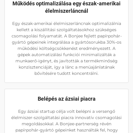
Működés optimalizálása egy észak-amerikai
élelmiszerláncnál
Egy észak-amerikai élelmiszerláncnak optimalizálnia
kellett a kiszállítási szolgáltatásokhoz szükséges
csomagolási folyamatát. A Bonjee fejlett papírpohár-
gyártó gépeinek integrálása a gyártósorukba 30%-os
működési költségcsökkenést eredményezett. A
gépek automatizálási funkciói minimalizálták a
munkaerő-igényt, és javították a termékminőség
konzisztenciáját, így a lánc a menüajánlatának
bővítésére tudott koncentrálni.
Belépés az ázsiai piacra
Egy ázsiai startup célja volt belépni a versengő
élelmiszer-szolgáltatási piacra innovatív csomagolási
megoldásokkal. A Bonjee-partnerség révén
papírpohár-gyártó gépeinket használták fel, hogy