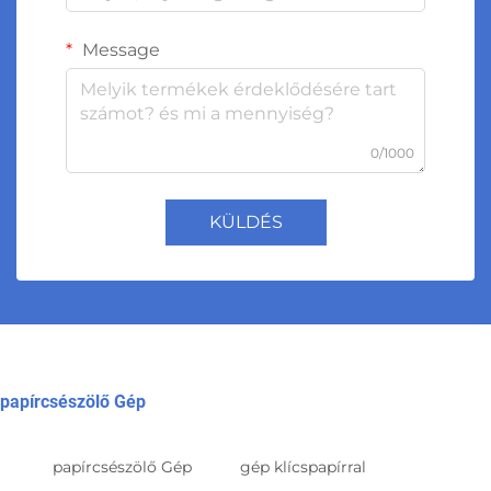
Message
0/1000
KÜLDÉS
papírcsészölő Gép
papírcsészölő Gép
gép klícspapírral