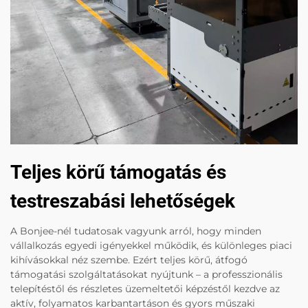
Teljes körű támogatás és
testreszabási lehetőségek
A Bonjee-nél tudatosak vagyunk arról, hogy minden
vállalkozás egyedi igényekkel működik, és különleges piaci
kihívásokkal néz szembe. Ezért teljes körű, átfogó
támogatási szolgáltatásokat nyújtunk – a professzionális
telepítéstől és részletes üzemeltetői képzéstől kezdve az
aktív, folyamatos karbantartáson és gyors műszaki