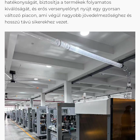
hatékonyságát, biztosítja a termékek folyamatos
kiválóságát, és erős versenyelőnyt nyújt egy gyorsan
változó piacon, ami végül nagyobb jövedelmezőséghez és
hosszú távú sikerekhez vezet.