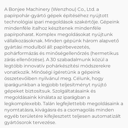
A Bonjee Machinery (Wenzhou) Co., Ltd. a
papírpohár-gyártó gépek építéséhez nyújtott
technológiai ipari megoldások szakértője. Gépeink
mindenféle italhoz készítenek mindenféle
papírpoharat. Komplex megoldásokat nyújtunk
vállalkozásoknak. Minden gépünk három alapvető
gyártási modulból áll: papírbevezetés,
pohárformázás és minőségellenőrzés (hermetikus
zárás ellenőrzése). A 30 szabadalmunk közül a
legtöbb innovatív pohárkészítési módszerekre
vonatkozik. Minőségi ígéretünk a gépeink
összetevőiben nyilvánul meg. Célunk, hogy
iparágunkban a legjobb teljesítményt nyújtó
gépeket biztosítsuk. Szolgáltatásaink és
megoldásaink kínálata az iparágban a
legkomplexebb. Talán legfejlettebb megoldásaink a
nyomtatásra, kivágásra és a csomagolás minden
egyéb területére kifejlesztett teljesen automatizált
gyártósorok tervezése.