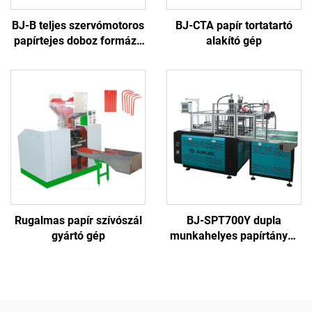
BJ-B teljes szervómotoros
BJ-CTA papír tortatartó
papírtejes doboz formázó
alakító gép
gép
Rugalmas papír szívószál
BJ-SPT700Y dupla
gyártó gép
munkahelyes papírtányér
(tál) formázó gép