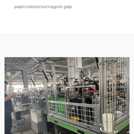
papírcsészócsomagoló gép