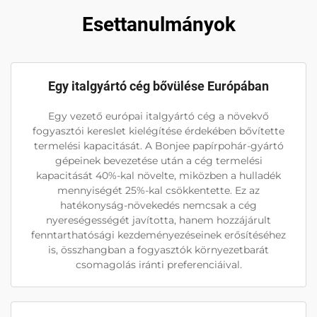
Esettanulmányok
Egy italgyártó cég bővülése Európában
Egy vezető európai italgyártó cég a növekvő
fogyasztói kereslet kielégítése érdekében bővítette
termelési kapacitását. A Bonjee papírpohár-gyártó
gépeinek bevezetése után a cég termelési
kapacitását 40%-kal növelte, miközben a hulladék
mennyiségét 25%-kal csökkentette. Ez az
hatékonyság-növekedés nemcsak a cég
nyereségességét javította, hanem hozzájárult
fenntarthatósági kezdeményezéseinek erősítéséhez
is, összhangban a fogyasztók környezetbarát
csomagolás iránti preferenciáival.