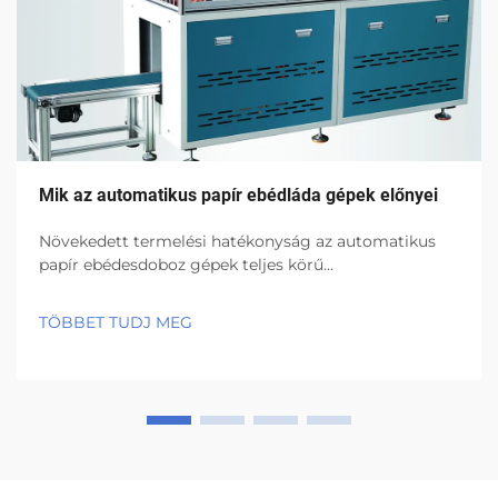
Mik az automatikus papír ebédláda gépek előnyei
Növekedett termelési hatékonyság az automatikus
papír ebédesdoboz gépek teljes körű
automatizálásával, amely egyszerűsíti a
munkafolyamatot és csökkenti a torlódásokat. Az
TÖBBET TUDJ MEG
automatikusan működő papír ebédesdoboz gépek
eltüntetik az összes olyan unalmas kézi lépést, ahol
korábban embereknek kellett...