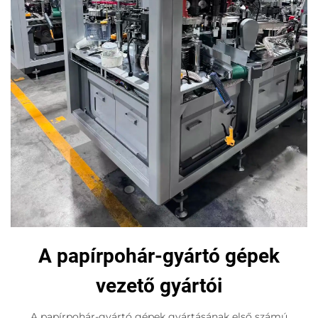
A papírpohár-gyártó gépek
vezető gyártói
A papírpohár-gyártó gépek gyártásának első számú