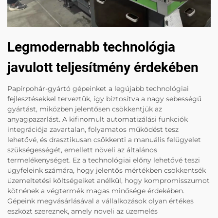
Legmodernabb technológia
javulott teljesítmény érdekében
Papírpohár-gyártó gépeinket a legújabb technológiai
fejlesztésekkel terveztük, így biztosítva a nagy sebességű
gyártást, miközben jelentősen csökkentjük az
anyagpazarlást. A kifinomult automatizálási funkciók
integrációja zavartalan, folyamatos működést tesz
lehetővé, és drasztikusan csökkenti a manuális felügyelet
szükségességét, emellett növeli az általános
termelékenységet. Ez a technológiai előny lehetővé teszi
ügyfeleink számára, hogy jelentős mértékben csökkentsék
üzemeltetési költségeiket anélkül, hogy kompromisszumot
kötnének a végtermék magas minősége érdekében.
Gépeink megvásárlásával a vállalkozások olyan értékes
eszközt szereznek, amely növeli az üzemelés