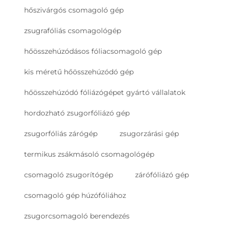
hőszivárgós csomagoló gép
zsugrafóliás csomagológép
hőösszehúzódásos fóliacsomagoló gép
kis méretű hőösszehúzódó gép
hőösszehúzódó fóliázógépet gyártó vállalatok
hordozható zsugorfóliázó gép
zsugorfóliás zárógép
zsugorzárási gép
termikus zsákmásoló csomagológép
csomagoló zsugorítógép
zárófóliázó gép
csomagoló gép húzófóliához
zsugorcsomagoló berendezés