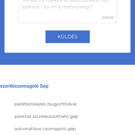
0/1000
KÜLDÉS
szorítócsomagoló Gép
pallétkötelezés zsugorfóliával
palettás szürkészosztható gép
automatikus csomagoló gép