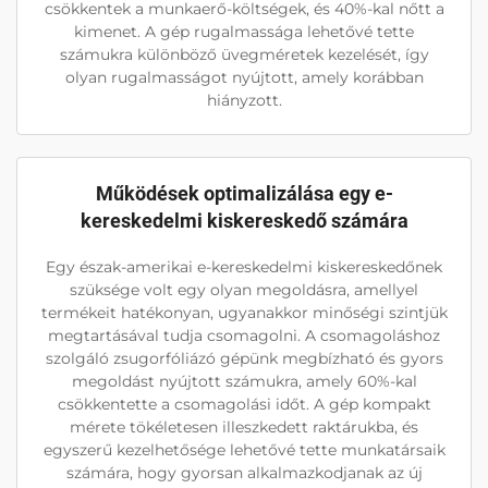
csökkentek a munkaerő-költségek, és 40%-kal nőtt a
kimenet. A gép rugalmassága lehetővé tette
számukra különböző üvegméretek kezelését, így
olyan rugalmasságot nyújtott, amely korábban
hiányzott.
Működések optimalizálása egy e-
kereskedelmi kiskereskedő számára
Egy észak-amerikai e-kereskedelmi kiskereskedőnek
szüksége volt egy olyan megoldásra, amellyel
termékeit hatékonyan, ugyanakkor minőségi szintjük
megtartásával tudja csomagolni. A csomagoláshoz
szolgáló zsugorfóliázó gépünk megbízható és gyors
megoldást nyújtott számukra, amely 60%-kal
csökkentette a csomagolási időt. A gép kompakt
mérete tökéletesen illeszkedett raktárukba, és
egyszerű kezelhetősége lehetővé tette munkatársaik
számára, hogy gyorsan alkalmazkodjanak az új