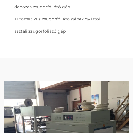
dobozos zsugorfóliázó gép
automatikus zsugorfóliázó gépek gyártói
asztali zsugorfóliázó gép