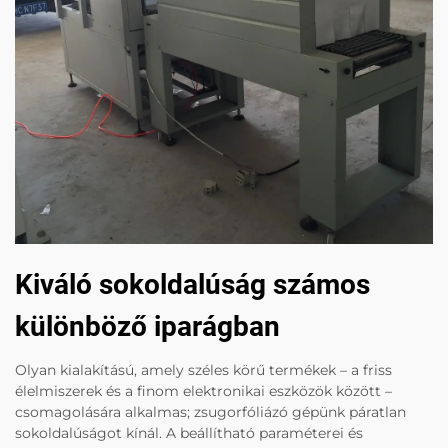
Kiváló sokoldalúság számos
különböző iparágban
Olyan kialakítású, amely széles körű termékek – a friss
élelmiszerek és a finom elektronikai eszközök között –
csomagolására alkalmas; zsugorfóliázó gépünk páratlan
sokoldalúságot kínál. A beállítható paraméterei és