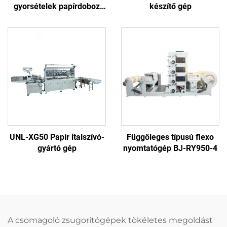
gyorsételek papírdoboz
készítő gép
gép
UNL-XG50 Papír italszívó-
Függőleges típusú flexo
gyártó gép
nyomtatógép BJ-RY950-4
A csomagoló zsugorítógépek tökéletes megoldást