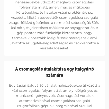
nehézségekbe ütközött meglévő csomagolási
folyamata miatt, amely magas működési
költségekhez és hatékonysági problémákhoz
vezetett. Miután bevezették csomagolásra szolgáló
zsugorfóliázó gépünket, a termelési sebességük 30%-
kal nőtt, és jelentősen csökkent az anyagpazarlás. A
gép pontos záró funkciója biztosította, hogy
termékeik hosszabb ideig frissek maradjanak, ami
javította az ügyfél-elégedettséget és csökkentette a
visszaküldéseket.
A csomagolás átalakítása egy italgyártó
számára
Egy ázsiai italgyártó vállalat nehézségekbe ütközött a
kézi csomagolási folyamattal, amely időigényes és
munkaerő-igényes volt. Csomagolási vonaluk
automatizálásával csomagolásra szolgáló
zsugorfóliázó gépünk integrálásával 50%-kal