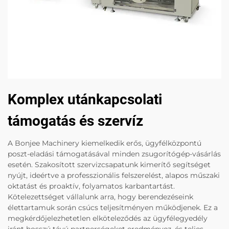
Komplex utánkapcsolati
támogatás és szervíz
A Bonjee Machinery kiemelkedik erős, ügyfélközpontú
poszt-eladási támogatásával minden zsugorítógép-vásárlás
esetén. Szakosított szervizcsapatunk kimerítő segítséget
nyújt, ideértve a professzionális felszerelést, alapos műszaki
oktatást és proaktív, folyamatos karbantartást.
Kötelezettséget vállalunk arra, hogy berendezéseink
élettartamuk során csúcs teljesítményen működjenek. Ez a
megkérdőjelezhetetlen elköteleződés az ügyfélegyedély
iránt hosszú távú partnerségeket eredményez, és teljes