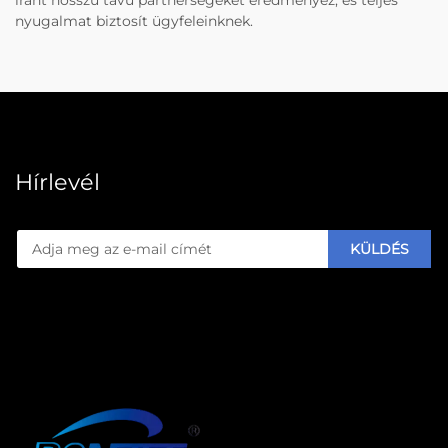
nyugalmat biztosít ügyfeleinknek.
Hírlevél
KÜLDÉS