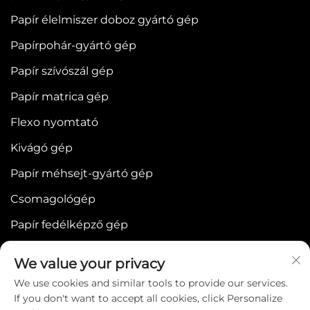
Papír élelmiszer doboz gyártó gép
Papírpohár-gyártó gép
Papír szívószál gép
Papír matrica gép
Flexo nyomtató
Kivágó gép
Papír méhsejt-gyártó gép
Csomagológép
Papír fedélképző gép
We value your privacy
We use cookies and similar tools to provide our services.
If you don't want to accept all cookies, click Personalize