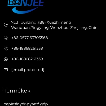
No.11 building ,(B8) Xuezhimeng
,Wanquan,Pingyang ,Wenzhou ,Zhejiang, China
+86-0577 63703568
+86-18868261339
+86-18868261339
[email protected]
Termékek
papírtányér-gyártó gép