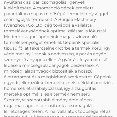
nyújtanak az ipari csomagolási igények
kielégítésére. A csomagoló gépek emellett
garantáltan magas minőségű termelékenységgel
csomagolják termékeit. A Bonjee Machinery
(Wenzhou) Co. Ltd. cég továbbá a vállalata
termelékenységének optimalizálására is fókuszál.
Modern zsugorítógépeink magas színvonalú
termelékenységet érnek el. Gépeink speciális
típusú fóliát tekercselnek körbe a termék körül, így
védelmet nyújtanak a nedvesség, a por és egyéb
szennyező anyagok ellen. A gyártási folyamat első
lépése a minőségi alapanyagok beszerzése. A
minőségi alapanyagok biztosítják a hosszú
élettartamot és a megbízható szerkezetet. Gépeink
egyedi jellemzőkkel rendelkeznek, például precíziós
hőmérséklet-szabályozással, így a zsugorítás
mértéke optimális, és a termék nem sérül.
Személyre szabottabb élmény érdekében
rugalmasságot is biztosítunk a csomagolási
lehetőségek terén. A mai vállalatok többségénél az