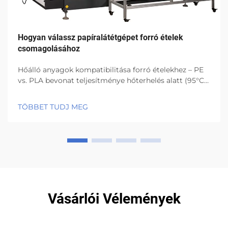
Hogyan válassz papíralátétgépet forró ételek
csomagolásához
Hőálló anyagok kompatibilitása forró ételekhez – PE
vs. PLA bevonat teljesítménye hőterhelés alatt (95°C
felett) A PE bevonatok jó szerkezeti állapotban
maradnak, és nedvességet is kizárnak akkor is, ha a
TÖBBET TUDJ MEG
hőmérséklet 95 fok Celsius felett marad, ami lehetővé
teszi...
Vásárlói Vélemények