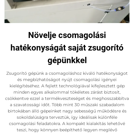
Növelje csomagolási
hatékonyságát saját zsugorító
gépünkkel
Zsugorító gépünk a csomagoláshoz kiváló hatékonyságot
és megbízhatóságot nyújt csomagolási igényei
kielégítéséhez. A fejlett technológiával kifejlesztett gép
minden egyes alkalommal tökéletes zárást biztosít,
csökkentve ezzel a termékveszteséget és meghosszabbítva
a szavatossági időt. Több mint 30 műszaki szabadalom
birtokában álló gépeinket nagy sebességű működésre és
sokoldalúságra terveztük, így ideálisak különféle
csomagolási feladatokra. A kompakt kialakítás lehetővé
teszi, hogy könnyen beépíthető legyen meglévő