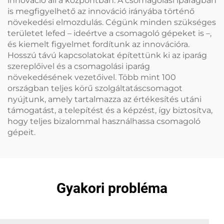
innováció áll a központban. A csomagolási iparágban
is megfigyelhető az innováció irányába történő
növekedési elmozdulás. Cégünk minden szükséges
területet lefed – ideértve a csomagoló gépeket is –,
és kiemelt figyelmet fordítunk az innovációra.
Hosszú távú kapcsolatokat építettünk ki az iparág
szereplőivel és a csomagolási iparág
növekedésének vezetőivel. Több mint 100
országban teljes körű szolgáltatáscsomagot
nyújtunk, amely tartalmazza az értékesítés utáni
támogatást, a telepítést és a képzést, így biztosítva,
hogy teljes bizalommal használhassa csomagoló
gépeit.
Gyakori probléma