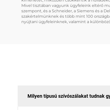
kimenetet, miközben csökkentik a hulladékot, 
Mivel tisztában vagyunk ügyfeleink eltérő m
szempont, és a Schneider, a Siemens és a De
szakértelmünknek és több mint 100 országba
nyújtani ügyfeleinknek, valamint a különböző
Milyen típusú szívószálakat tudnak g