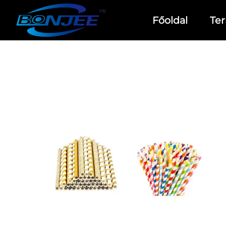
Főoldal
Te