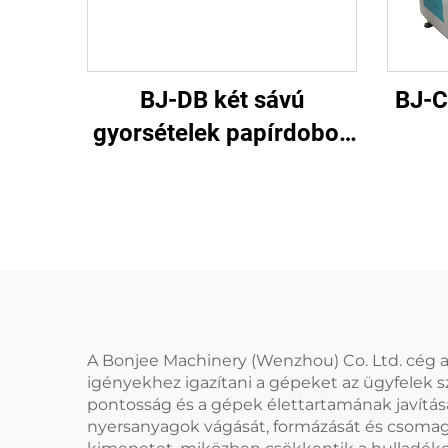
BJ-DB két sávú
BJ-C
gyorsételek papírdoboz
gép
A Bonjee Machinery (Wenzhou) Co. Ltd. cég al
igényekhez igazítani a gépeket az ügyfelek 
pontosság és a gépek élettartamának javításá
nyersanyagok vágását, formázását és csomago