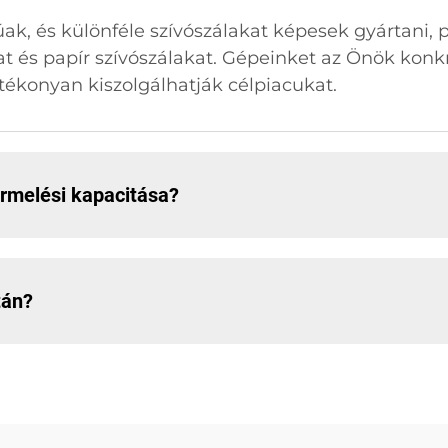
úak, és különféle szívószálakat képesek gyártani
kat és papír szívószálakat. Gépeinket az Önök ko
tékonyan kiszolgálhatják célpiacukat.
ermelési kapacitása?
tán?