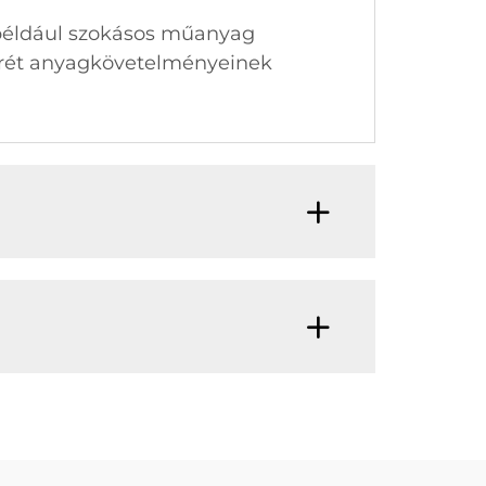
, például szokásos műanyag
nkrét anyagkövetelményeinek