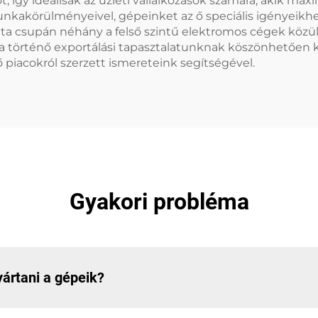
így ideálisak az üzleti vállalkozások számára, akik maxi
unkakörülményeivel, gépeinket az ő speciális igényeikhe
lta csupán néhány a felső szintű elektromos cégek köz
 történő exportálási tapasztalatunknak köszönhetően k
 piacokról szerzett ismereteink segítségével.
Gyakori probléma
yártani a gépeik?