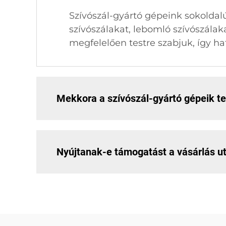
Szívószál-gyártó gépeink sokoldal
szívószálakat, lebomló szívószála
megfelelően testre szabjuk, így ha
Mekkora a szívószál-gyártó gépeik t
Nyújtanak-e támogatást a vásárlás u