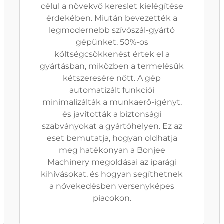
célul a növekvő kereslet kielégítése
érdekében. Miután bevezették a
legmodernebb szívószál-gyártó
gépünket, 50%-os
költségcsökkenést értek el a
gyártásban, miközben a termelésük
kétszeresére nőtt. A gép
automatizált funkciói
minimalizálták a munkaerő-igényt,
és javították a biztonsági
szabványokat a gyártóhelyen. Ez az
eset bemutatja, hogyan oldhatja
meg hatékonyan a Bonjee
Machinery megoldásai az iparági
kihívásokat, és hogyan segíthetnek
a növekedésben versenyképes
piacokon.