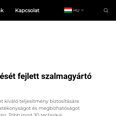
nk
Kapcsolat
HU
ését fejlett szalmagyártó
 kiváló teljesítmény biztosítására
hatékonyságot és megbízhatóságot
rán. Több mint 30 technikai