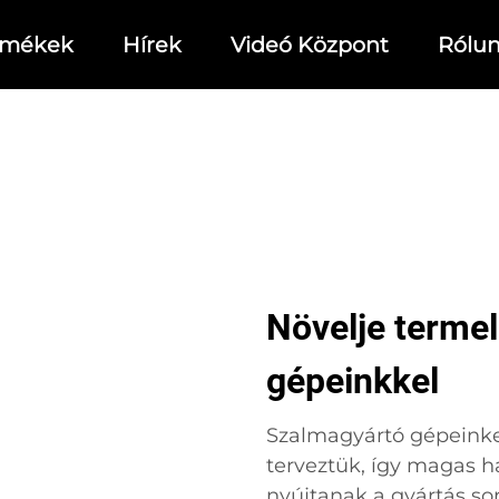
rmékek
Hírek
Videó Központ
Rólu
Növelje termel
gépeinkkel
Szalmagyártó gépeinket
terveztük, így magas 
nyújtanak a gyártás so