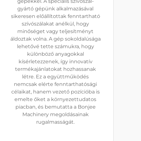
gépekkel. A speciális szívószál-
gyártó gépünk alkalmazásával
sikeresen előállítottak fenntartható
szívószálakat anélkül, hogy
minőséget vagy teljesítményt
áldoztak volna. A gép sokoldalúsága
lehetővé tette számukra, hogy
különböző anyagokkal
kísérletezzenek, így innovatív
termékajánlatokat hozhassanak
létre. Ez a együttműködés
nemcsak elérte fenntarthatósági
célaikat, hanem vezető pozícióba is
emelte őket a környezettudatos
piacban, és bemutatta a Bonjee
Machinery megoldásainak
rugalmasságát.