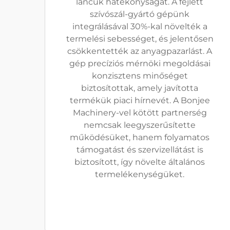
láncuk hatékonyságát. A fejlett
szívószál-gyártó gépünk
integrálásával 30%-kal növelték a
termelési sebességet, és jelentősen
csökkentették az anyagpazarlást. A
gép precíziós mérnöki megoldásai
konzisztens minőséget
biztosítottak, amely javította
termékük piaci hírnevét. A Bonjee
Machinery-vel kötött partnerség
nemcsak leegyszerűsítette
működésüket, hanem folyamatos
támogatást és szervizellátást is
biztosított, így növelte általános
termelékenységüket.