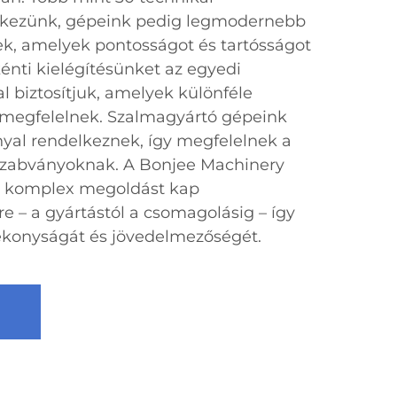
kezünk, gépeink pedig legmodernebb
ek, amelyek pontosságot és tartósságot
énti kielégítésünket az egyedi
 biztosítjuk, amelyek különféle
s megfelelnek. Szalmagyártó gépeink
yal rendelkeznek, így megfelelnek a
szabványoknak. A Bonjee Machinery
ű, komplex megoldást kap
e – a gyártástól a csomagolásig – így
konyságát és jövedelmezőségét.