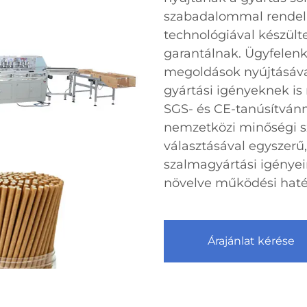
szabadalommal rendel
technológiával készült
garantálnak. Ügyfelenk
megoldások nyújtásával
gyártási igényeknek i
SGS- és CE-tanúsítvánn
nemzetközi minőségi 
választásával egyszer
szalmagyártási igényeir
növelve működési haté
Árajánlat kérése