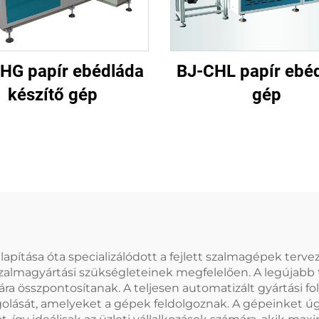
HG papír ebédláda
BJ-CHL papír ebé
készítő gép
gép
apítása óta specializálódott a fejlett szalmagépek terv
szalmagyártási szükségleteinek megfelelően. A legújabb
ra összpontosítanak. A teljesen automatizált gyártási f
lását, amelyeket a gépek feldolgoznak. A gépeinket úgy