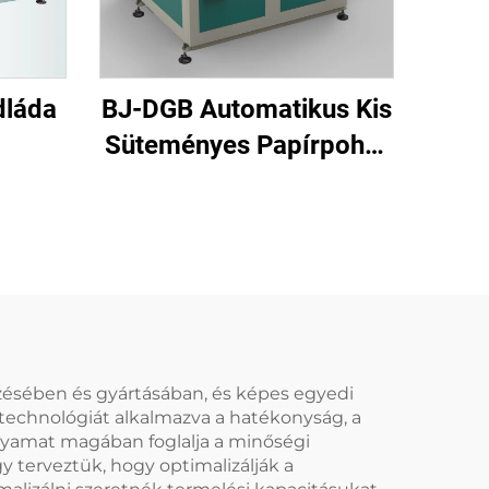
dláda
BJ-DGB Automatikus Kis
Süteményes Papírpohár
Formázó Gép
ezésében és gyártásában, és képes egyedi
 technológiát alkalmazva a hatékonyság, a
olyamat magában foglalja a minőségi
 terveztük, hogy optimalizálják a