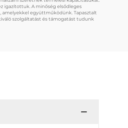
malizálni szeretnék termelési kapacitásukat.
z igazítottuk. A minőség elsődleges
ül, amelyekkel együttműködünk. Tapasztalt
iváló szolgáltatást és támogatást tudunk