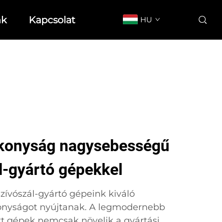
nk
Kapcsolat
HU
ékonyság nagysebességű
l-gyártó gépekkel
ívószál-gyártó gépeink kiváló
konyságot nyújtanak. A legmodernebb
tt gépek nemcsak növelik a gyártási