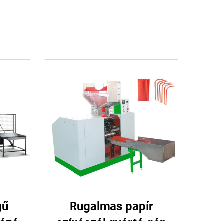
gű
Rugalmas papír