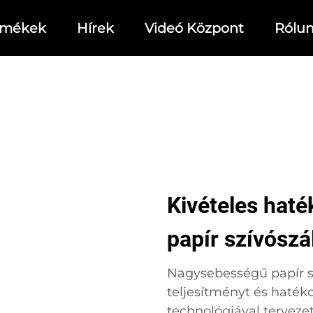
rmékek
Hírek
Videó Központ
Rólu
Kivételes hat
papír szívószá
Nagysebességű papír sz
teljesítményt és haté
technológiával terveze