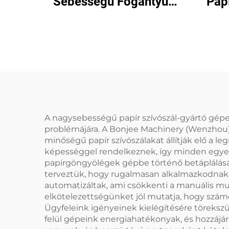
Sebességű Fogantyús
Pap
Papírpohár Formázó
Gép
A nagysebességű papír szívószál-gyártó gépe
problémájára. A Bonjee Machinery (Wenzhou) 
minőségű papír szívószálakat állítják elő a 
képességgel rendelkeznek, így minden egyes s
papírgöngyölégek gépbe történő betáplálásáv
terveztük, hogy rugalmasan alkalmazkodnak k
automatizáltak, ami csökkenti a manuális mun
elkötelezettségünket jól mutatja, hogy szám
Ügyfeleink igényeinek kielégítésére töreksz
felül gépeink energiahatékonyak, és hozzáj