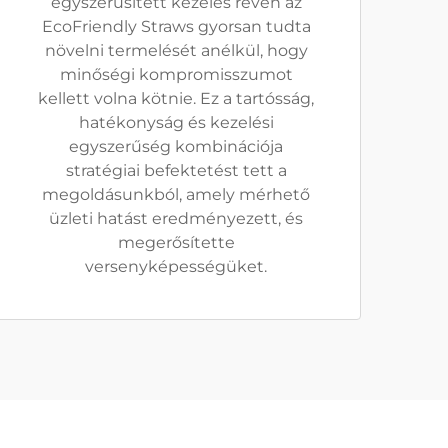
egyszerűsített kezelés révén az
EcoFriendly Straws gyorsan tudta
növelni termelését anélkül, hogy
minőségi kompromisszumot
kellett volna kötnie. Ez a tartósság,
hatékonyság és kezelési
egyszerűség kombinációja
stratégiai befektetést tett a
megoldásunkból, amely mérhető
üzleti hatást eredményezett, és
megerősítette
versenyképességüket.