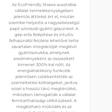
Az EcoFriendly Straws ausztráliai
vállalat termelékenységében
jelentős áttörést ért el, miután
üzembe helyezte a nagysebességű
papír szívószál-gyártó gépünket. A
gép erős felépítése és intuitív
felhasználói felülete lehetővé tette
zavartalan integrációját meglévő
gyártósorukba, amelynek
eredményeként az összesített
kimenet 300%-kal nőtt. Az
energiahatékony funkciók
jelentősen csökkentették az
üzemeltetési költségeket, javítva
ezzel a hosszú távú megtérülést,
miközben támogatták a vállalat
fenntarthatósági célkitűzéseit. A
megbízható működés és az