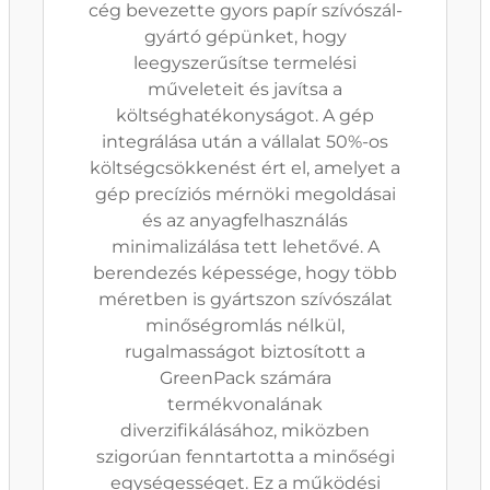
cég bevezette gyors papír szívószál-
gyártó gépünket, hogy
leegyszerűsítse termelési
műveleteit és javítsa a
költséghatékonyságot. A gép
integrálása után a vállalat 50%-os
költségcsökkenést ért el, amelyet a
gép precíziós mérnöki megoldásai
és az anyagfelhasználás
minimalizálása tett lehetővé. A
berendezés képessége, hogy több
méretben is gyártszon szívószálat
minőségromlás nélkül,
rugalmasságot biztosított a
GreenPack számára
termékvonalának
diverzifikálásához, miközben
szigorúan fenntartotta a minőségi
egységességet. Ez a működési