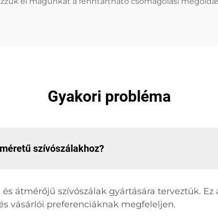
ezzük el magunkat a fenntartható csomagolási megoldás
Gyakori probléma
méretű szívószálakhoz?
és átmérőjű szívószálak gyártására terveztük. Ez 
s vásárlói preferenciáknak megfeleljen.