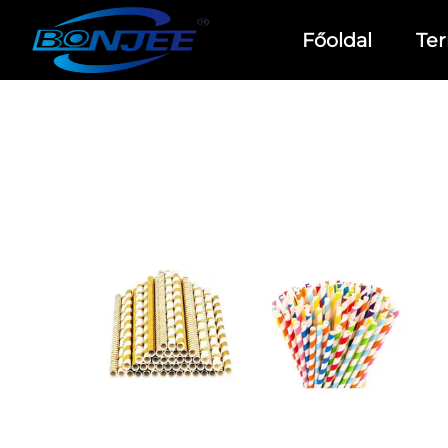
Főoldal
Te