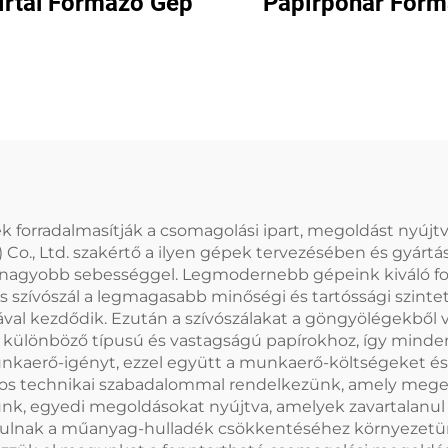
írtál Formázó Gép
Papírpohár For
Gép
k forradalmasítják a csomagolási ipart, megoldást nyúj
Co., Ltd. szakértő a ilyen gépek tervezésében és gyártá
legnagyobb sebességgel. Legmodernebb gépeink kiváló fok
zívószál a legmagasabb minőségi és tartóssági szintet ér
al kezdődik. Ezután a szívószálakat a göngyölégekből 
ülönböző típusú és vastagságú papírokhoz, így minden 
kaerő-igényt, ezzel együtt a munkaerő-költségeket és a 
os technikai szabadalommal rendelkezünk, amely megerő
ünk, egyedi megoldásokat nyújtva, amelyek zavartalanul
árulnak a műanyag-hulladék csökkentéséhez környezetü