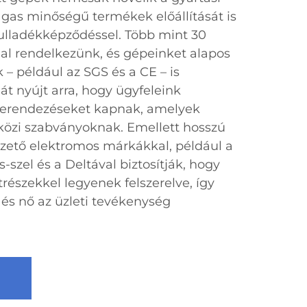
as minőségű termékek előállítását is
hulladékképződéssel. Több mint 30
 rendelkezünk, és gépeinket alapos
k – például az SGS és a CE – is
át nyújt arra, hogy ügyfeleink
berendezéseket kapnak, amelyek
özi szabványoknak. Emellett hosszú
zető elektromos márkákkal, például a
-szel és a Deltával biztosítják, hogy
részekkel legyenek felszerelve, így
, és nő az üzleti tevékenység