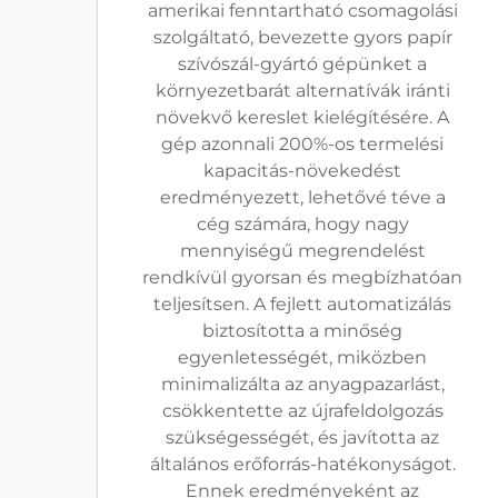
amerikai fenntartható csomagolási
szolgáltató, bevezette gyors papír
szívószál-gyártó gépünket a
környezetbarát alternatívák iránti
növekvő kereslet kielégítésére. A
gép azonnali 200%-os termelési
kapacitás-növekedést
eredményezett, lehetővé téve a
cég számára, hogy nagy
mennyiségű megrendelést
rendkívül gyorsan és megbízhatóan
teljesítsen. A fejlett automatizálás
biztosította a minőség
egyenletességét, miközben
minimalizálta az anyagpazarlást,
csökkentette az újrafeldolgozás
szükségességét, és javította az
általános erőforrás-hatékonyságot.
Ennek eredményeként az