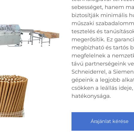
sebességet, hanem mag
biztosítják minimális 
műszaki szabadalommal
tesztelés és tanúsításo
megerősítik. Ez garanci
megbízható és tartós 
megfelelnek a nemzetk
távú partnerségeink ve
Schneiderrel, a Siemens
gépeink a legjobb alkat
csökken a leállás ideje
hatékonysága.
Árajánlat kérése