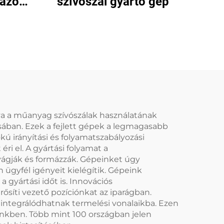
mázó
szívószál gyártó gép
tva a műanyag szívószálak használatának
sában. Ezek a fejlett gépek a legmagasabb
ú irányítási és folyamatszabályozási
i el. A gyártási folyamat a
vágják és formázzák. Gépeinket úgy
ügyfél igényeit kielégítik. Gépeink
gyártási időt is. Innovációs
síti vezető pozíciónkat az iparágban.
 integrálódhatnak termelési vonalaikba. Ezen
nkben. Több mint 100 országban jelen