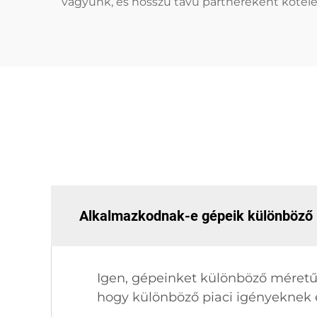
vagyunk, és hosszú távú partnereként kötel
Alkalmazkodnak-e gépeik különböző 
Igen, gépeinket különböző méretű 
hogy különböző piaci igényeknek é