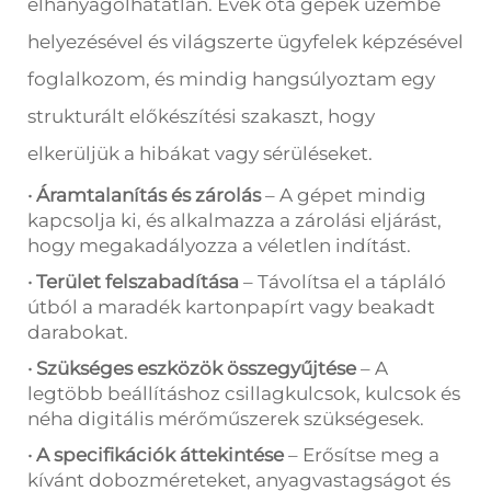
elhanyagolhatatlan. Évek óta gépek üzembe
helyezésével és világszerte ügyfelek képzésével
foglalkozom, és mindig hangsúlyoztam egy
strukturált előkészítési szakaszt, hogy
elkerüljük a hibákat vagy sérüléseket.
· Áramtalanítás és zárolás
– A gépet mindig
kapcsolja ki, és alkalmazza a zárolási eljárást,
hogy megakadályozza a véletlen indítást.
· Terület felszabadítása
– Távolítsa el a tápláló
útból a maradék kartonpapírt vagy beakadt
darabokat.
· Szükséges eszközök összegyűjtése
– A
legtöbb beállításhoz csillagkulcsok, kulcsok és
néha digitális mérőműszerek szükségesek.
· A specifikációk áttekintése
– Erősítse meg a
kívánt dobozméreteket, anyagvastagságot és