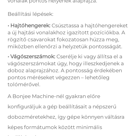
vonalak pontos helyének alaprajza.
Beállítási lépések:
• Hajtóhengerek:
Csúsztassa a hajtóhengereket
a új hajtási vonalakhoz igazított pozíciókba. A
rögzítő csavarokat fokozatosan húzza meg,
miközben ellenőrzi a helyzetük pontosságát.
• Vágószerszámok:
Cserélje ki vagy állítsa el a
vágószerszámokat úgy, hogy illeszkedjenek a
doboz alaprajzához. A pontosság érdekében
pontos méréseket végezzen – lehetőleg
tolómérővel.
A Bonjee Machine-nél gyakran előre
konfiguráljuk a gép beállításait a népszerű
dobozméretekhez, így gépe könnyen váltásra
képes formátumok között minimális