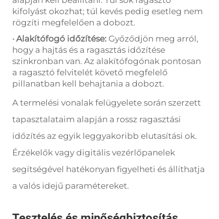
alapján kell beállítani. Túl sok ragasztó
kifolyást okozhat; túl kevés pedig esetleg nem
rögzíti megfelelően a dobozt.
· Alakítófogó időzítése:
Győződjön meg arról,
hogy a hajtás és a ragasztás időzítése
szinkronban van. Az alakítófogónak pontosan
a ragasztó felvitelét követő megfelelő
pillanatban kell behajtania a dobozt.
A termelési vonalak felügyelete során szerzett
tapasztalataim alapján a rossz ragasztási
időzítés az egyik leggyakoribb elutasítási ok.
Érzékelők vagy digitális vezérlőpanelek
segítségével hatékonyan figyelheti és állíthatja
a valós idejű paramétereket.
Tesztelés és minőségbiztosítás