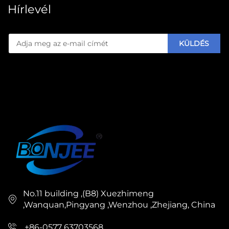
Hírlevél
KÜLDÉS
No.11 building ,(B8) Xuezhimeng
,Wanquan,Pingyang ,Wenzhou ,Zhejiang, China
+86-0577 63703568