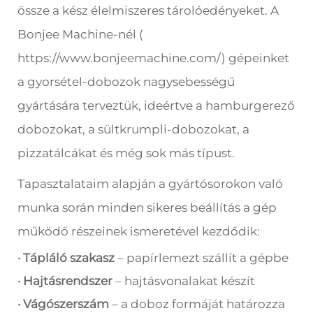
össze a kész élelmiszeres tárolóedényeket. A
Bonjee Machine-nél (
https://www.bonjeemachine.com/
) gépeinket
a gyorsétel-dobozok nagysebességű
gyártására terveztük, ideértve a hamburgerező
dobozokat, a sültkrumpli-dobozokat, a
pizzatálcákat és még sok más típust.
Tapasztalataim alapján a gyártósorokon való
munka során minden sikeres beállítás a gép
működő részeinek ismeretével kezdődik:
· Tápláló szakasz
– papírlemezt szállít a gépbe
· Hajtásrendszer
– hajtásvonalakat készít
· Vágószerszám
– a doboz formáját határozza