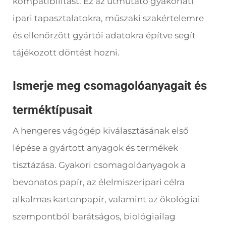
kompatibilitást. Ez az útmutató gyakorlati
ipari tapasztalatokra, műszaki szakértelemre
és ellenőrzött gyártói adatokra építve segít
tájékozott döntést hozni.
Ismerje meg csomagolóanyagait és
terméktípusait
A hengeres vágógép kiválasztásának első
lépése a gyártott anyagok és termékek
tisztázása. Gyakori csomagolóanyagok a
bevonatos papír, az élelmiszeripari célra
alkalmas kartonpapír, valamint az ökológiai
szempontból barátságos, biológiailag