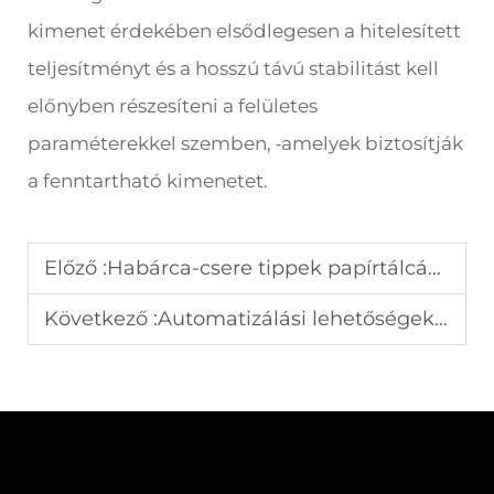
kimenet érdekében elsődlegesen a hitelesített
teljesítményt és a hosszú távú stabilitást kell
előnyben részesíteni a felületes
paraméterekkel szemben,
amelyek biztosítják
-
a fenntartható kimenetet.
Előző :
Habárca-csere tippek papírtálcák formázó gépeihez
Következő :
Automatizálási lehetőségek modern zsugorfóliázó gépekhez