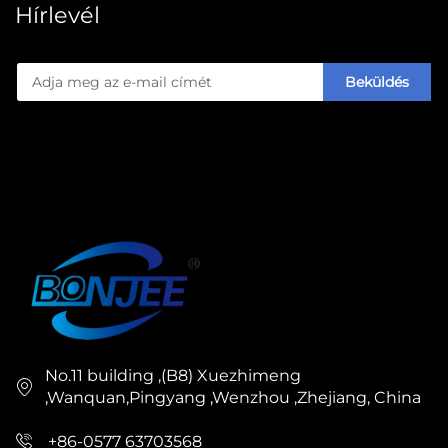
Hírlevél
Beküldés
No.11 building ,(B8) Xuezhimeng
,Wanquan,Pingyang ,Wenzhou ,Zhejiang, China
+86-0577 63703568