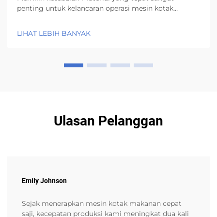
penting untuk kelancaran operasi mesin kotak
hamburger, serta kualitas dan kekokohan kotak
hamburger yang dihasilkan. Sebagai contoh, mesin
LIHAT LEBIH BANYAK
kotak hamburger 3D otomatis BJ-B dari Wenzhou
Bonje...
Ulasan Pelanggan
Emily Johnson
Sejak menerapkan mesin kotak makanan cepat
saji, kecepatan produksi kami meningkat dua kali