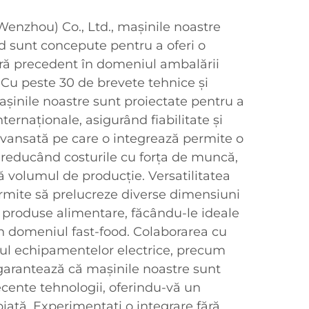
enzhou) Co., Ltd., mașinile noastre
od sunt concepute pentru a oferi o
 fără precedent în domeniul ambalării
 Cu peste 30 de brevete tehnice și
mașinile noastre sunt proiectate pentru a
ternaționale, asigurând fiabilitate și
avansată pe care o integrează permite o
, reducând costurile cu forța de muncă,
 volumul de producție. Versatilitatea
ermite să prelucreze diverse dimensiuni
ru produse alimentare, făcându-le ideale
in domeniul fast-food. Colaborarea cu
iul echipamentelor electrice, precum
garantează că mașinile noastre sunt
ecente tehnologii, oferindu-vă un
iață. Experimentați o integrare fără