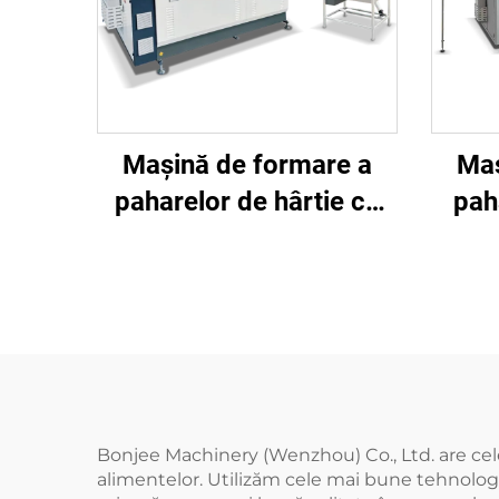
Mașină de formare a
Maș
paharelor de hârtie cu
pah
mânere la viteză medie
vit
BJNBJ
Bonjee Machinery (Wenzhou) Co., Ltd. are cele
alimentelor. Utilizăm cele mai bune tehnologi