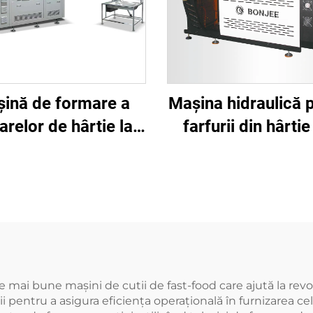
ină de formare a
Mașina hidraulică 
arelor de hârtie la
farfurii din hârtie
eză înaltă cu dublu
SPT500Y
platou BJ122
 mai bune mașini de cutii de fast-food care ajută la rev
i pentru a asigura eficiența operațională în furnizarea c