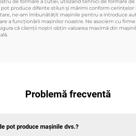
tru de formare a cutiei, utilizând tehnici de formare de vâ
 pot produce diferite stiluri și mărimi conform cerințelor
tare, ne-am îmbunătățit mașinile pentru a introduce aut
rare a funcționării mașinilor noastre. Ne asociem cu firme
asigura că clienţii noştri obţin valoarea maximă din mașini
ală.
Problemă frecventă
ide pot produce mașinile dvs.?