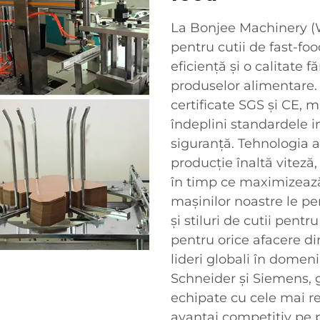
La Bonjee Machinery (W
pentru cutii de fast-fo
eficiență și o calitate
produselor alimentare.
certificate SGS și CE, 
îndeplini standardele in
siguranță. Tehnologia 
producție înaltă viteză
în timp ce maximizează
mașinilor noastre le p
și stiluri de cutii pent
pentru orice afacere d
lideri globali în domen
Schneider și Siemens, 
echipate cu cele mai r
avantaj competitiv pe p