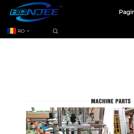
Pagin
RO