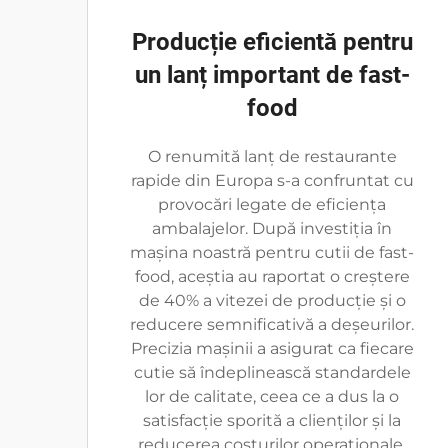
Producție eficientă pentru
un lanț important de fast-
food
O renumită lanț de restaurante
rapide din Europa s-a confruntat cu
provocări legate de eficiența
ambalajelor. După investiția în
mașina noastră pentru cutii de fast-
food, aceștia au raportat o creștere
de 40% a vitezei de producție și o
reducere semnificativă a deșeurilor.
Precizia mașinii a asigurat ca fiecare
cutie să îndeplinească standardele
lor de calitate, ceea ce a dus la o
satisfacție sporită a clienților și la
reducerea costurilor operaționale.