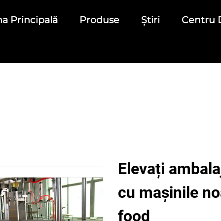
a Principală
Produse
Știri
Centru 
Elevați ambala
cu mașinile noa
food