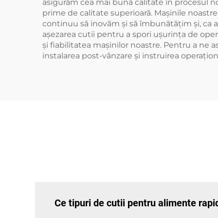
asigurăm cea mai bună calitate în procesul nos
prime de calitate superioară. Mașinile noastre
continuu să inovăm și să îmbunătățim și, ca a
aşezarea cutii pentru a spori ușurința de ope
şi fiabilitatea maşinilor noastre. Pentru a ne 
instalarea post-vânzare şi instruirea operaţion
Ce tipuri de cutii pentru alimente rap