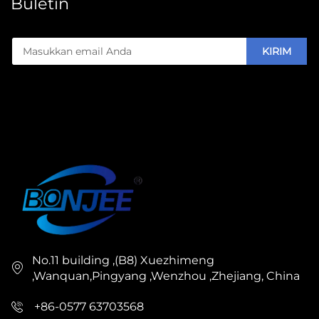
Buletin
KIRIM
No.11 building ,(B8) Xuezhimeng
,Wanquan,Pingyang ,Wenzhou ,Zhejiang, China
+86-0577 63703568