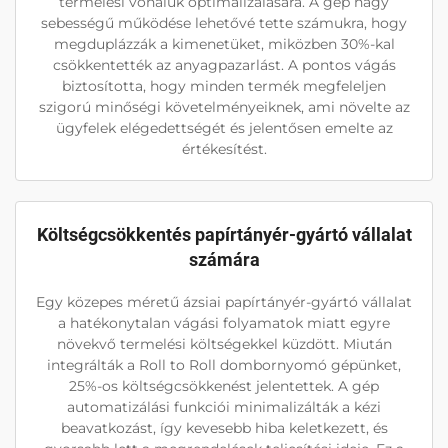
termelési vonaluk optimalizálására. A gép nagy
sebességű működése lehetővé tette számukra, hogy
megduplázzák a kimenetüket, miközben 30%-kal
csökkentették az anyagpazarlást. A pontos vágás
biztosította, hogy minden termék megfeleljen
szigorú minőségi követelményeiknek, ami növelte az
ügyfelek elégedettségét és jelentősen emelte az
értékesítést.
Költségcsökkentés papírtányér-gyártó vállalat
számára
Egy közepes méretű ázsiai papírtányér-gyártó vállalat
a hatékonytalan vágási folyamatok miatt egyre
növekvő termelési költségekkel küzdött. Miután
integrálták a Roll to Roll dombornyomó gépünket,
25%-os költségcsökkenést jelentettek. A gép
automatizálási funkciói minimalizálták a kézi
beavatkozást, így kevesebb hiba keletkezett, és