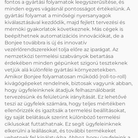
fontos a gyártási folyamatok leegyszerűsítése, és
minden egyes vágásnál pontosságot értékelünk. A
gyártási folyamat a minőségi nyersanyagok
kiválasztásával kezdődik, majd fejlett tervezési és
mérnöki gyakorlatok következnek. Más cégek is
beépíthetnek automatizációs innovációkat, de a
Bonjee továbbra is új és innovatív
vezérlőrendszerekkel tolja előre az iparágat. Az
nemzetközi termelési szabványok betartása
érdekében minden gépünket szigorú teszteknek
vetjük alá különféle gyártási környezetekben.
Amikor Bonjee folyamatosan működő (roll-to-roll)
kivágógépeket rendelnek, biztosak vagyunk abban,
hogy ügyfeleinknek átadjuk felhasználóbarát
tervezésünk és felületünk irányítását. Ez lehetővé
teszi az ügyfelek számára, hogy teljes mértékben
ellenőrizzék és igazítsák a termelési beállításokat,
így saját belátásuk szerint különböző termelési
ciklusokat futtathatnak. Ez segít ügyfeleinknek
elkerülni a leállásokat, és további termékeket
vehetnek fel kínálatukba. Ahhoz, hogy ügyfeleink a