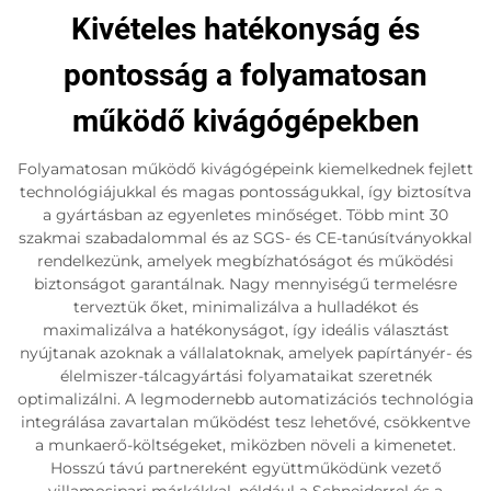
Kivételes hatékonyság és
pontosság a folyamatosan
működő kivágógépekben
Folyamatosan működő kivágógépeink kiemelkednek fejlett
technológiájukkal és magas pontosságukkal, így biztosítva
a gyártásban az egyenletes minőséget. Több mint 30
szakmai szabadalommal és az SGS- és CE-tanúsítványokkal
rendelkezünk, amelyek megbízhatóságot és működési
biztonságot garantálnak. Nagy mennyiségű termelésre
terveztük őket, minimalizálva a hulladékot és
maximalizálva a hatékonyságot, így ideális választást
nyújtanak azoknak a vállalatoknak, amelyek papírtányér- és
élelmiszer-tálcagyártási folyamataikat szeretnék
optimalizálni. A legmodernebb automatizációs technológia
integrálása zavartalan működést tesz lehetővé, csökkentve
a munkaerő-költségeket, miközben növeli a kimenetet.
Hosszú távú partnereként együttműködünk vezető
villamosipari márkákkal, például a Schneiderrel és a