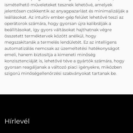
ismételhető műveleteket tesznek lehetővé, amelyek
jelentősen csökkentik az anyagpazarlást és minimalizálják a
leállásokat. Az intuitív ember-gép felület lehetővé teszi az
operátorok számára, hogy gyorsan újra kalibrálják a
beállításokat, így gyors váltásokat hajthatnak végre
összetett terméktervek között anélkül, hogy
megszakítanák a termelés lendületét. Ez az intelligens
automatizálás nemcsak az üzemeltetési hatékonyságot
emeli, hanem biztosítja a kimeneti minőség
konzisztenciáját is, lehetővé téve a gyártók számára, hogy
gyorsan reagáljanak a változó piaci igényekre, miközben
szigorú minőségellenőrzési szabványokat tartanak be.
Hírlevél