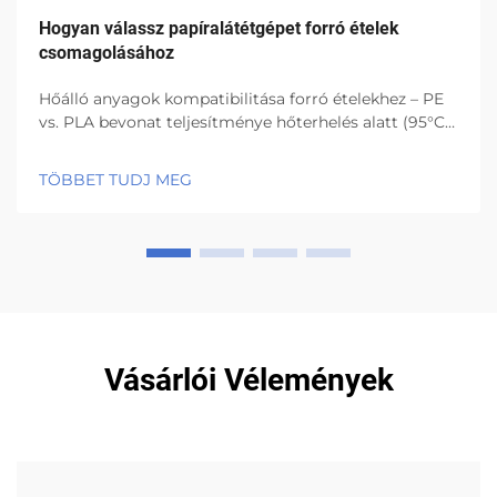
Hogyan válassz papíralátétgépet forró ételek
csomagolásához
Hőálló anyagok kompatibilitása forró ételekhez – PE
vs. PLA bevonat teljesítménye hőterhelés alatt (95°C
felett) A PE bevonatok jó szerkezeti állapotban
maradnak, és nedvességet is kizárnak akkor is, ha a
TÖBBET TUDJ MEG
hőmérséklet 95 fok Celsius felett marad, ami lehetővé
teszi...
Vásárlói Vélemények