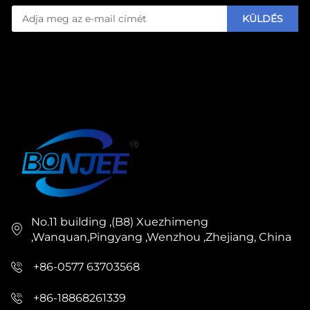
KÜLDÉS
No.11 building ,(B8) Xuezhimeng
,Wanquan,Pingyang ,Wenzhou ,Zhejiang, China
+86-0577 63703568
+86-18868261339