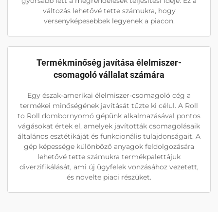
gyorsabb lett a megrendelések teljesítési ideje. Ez a
változás lehetővé tette számukra, hogy
versenyképesebbek legyenek a piacon.
Termékminőség javítása élelmiszer-
csomagoló vállalat számára
Egy észak-amerikai élelmiszer-csomagoló cég a
termékei minőségének javítását tűzte ki célul. A Roll
to Roll dombornyomó gépünk alkalmazásával pontos
vágásokat értek el, amelyek javították csomagolásaik
általános esztétikáját és funkcionális tulajdonságait. A
gép képessége különböző anyagok feldolgozására
lehetővé tette számukra termékpalettájuk
diverzifikálását, ami új ügyfelek vonzásához vezetett,
és növelte piaci részüket.