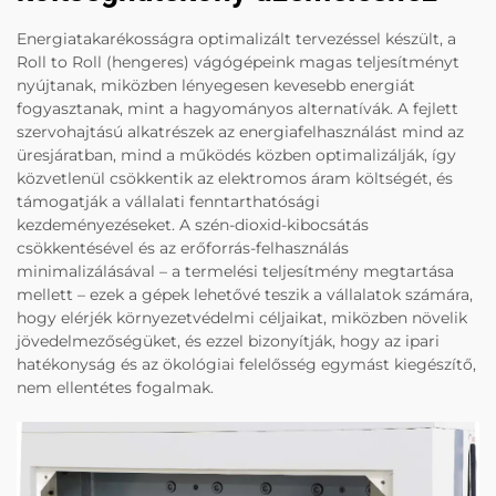
Energiatakarékosságra optimalizált tervezéssel készült, a
Roll to Roll (hengeres) vágógépeink magas teljesítményt
nyújtanak, miközben lényegesen kevesebb energiát
fogyasztanak, mint a hagyományos alternatívák. A fejlett
szervohajtású alkatrészek az energiafelhasználást mind az
üresjáratban, mind a működés közben optimalizálják, így
közvetlenül csökkentik az elektromos áram költségét, és
támogatják a vállalati fenntarthatósági
kezdeményezéseket. A szén-dioxid-kibocsátás
csökkentésével és az erőforrás-felhasználás
minimalizálásával – a termelési teljesítmény megtartása
mellett – ezek a gépek lehetővé teszik a vállalatok számára,
hogy elérjék környezetvédelmi céljaikat, miközben növelik
jövedelmezőségüket, és ezzel bizonyítják, hogy az ipari
hatékonyság és az ökológiai felelősség egymást kiegészítő,
nem ellentétes fogalmak.