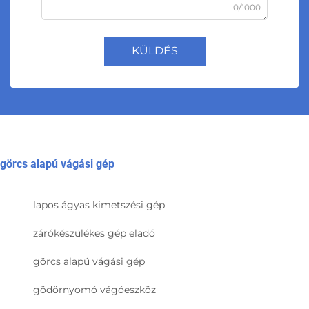
0/1000
KÜLDÉS
görcs alapú vágási gép
lapos ágyas kimetszési gép
zárókészülékes gép eladó
görcs alapú vágási gép
gödörnyomó vágóeszköz