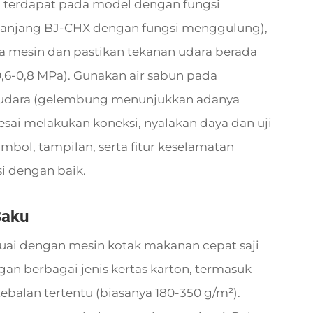
ng terdapat pada model dengan fungsi
 panjang BJ-CHX dengan fungsi menggulung),
a mesin dan pastikan tekanan udara berada
0,6-0,8 MPa). Gunakan air sabun pada
udara (gelembung menunjukkan adanya
lesai melakukan koneksi, nyalakan daya dan uji
bol, tampilan, serta fitur keselamatan
si dengan baik.
Baku
esuai dengan mesin kotak makanan cepat saji
an berbagai jenis kertas karton, termasuk
tebalan tertentu (biasanya 180-350 g/m²).