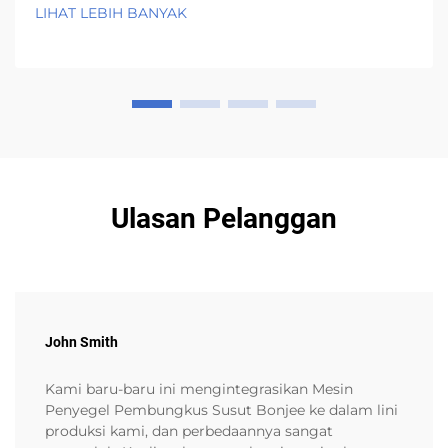
Saat mencetak dengan mesin cetak flexo, perubahan
LIHAT LEBIH BANYAK
warna dapat terjadi dari satu batch ke batch lainnya
tergantung pada perubahan...
Ulasan Pelanggan
John Smith
Kami baru-baru ini mengintegrasikan Mesin
Penyegel Pembungkus Susut Bonjee ke dalam lini
produksi kami, dan perbedaannya sangat