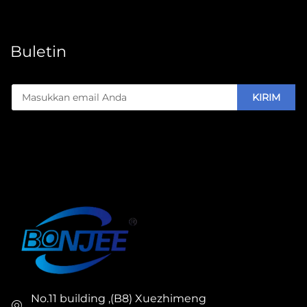
Buletin
KIRIM
No.11 building ,(B8) Xuezhimeng