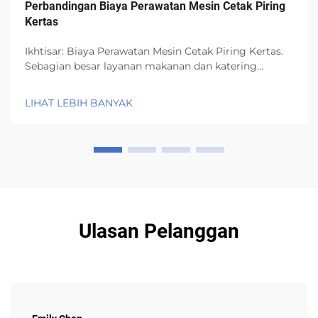
Perbandingan Biaya Perawatan Mesin Cetak Piring
Kertas
Ikhtisar: Biaya Perawatan Mesin Cetak Piring Kertas.
Sebagian besar layanan makanan dan katering
menggunakan mesin cetak piring kertas karena
efisiensi dan desainnya yang ramah lingkungan.
LIHAT LEBIH BANYAK
Namun, semua mesin mengalami keausan setelah
penggunaan rutin...
Ulasan Pelanggan