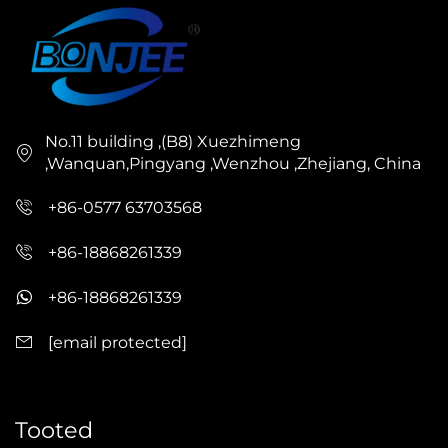
No.11 building ,(B8) Xuezhimeng
,Wanquan,Pingyang ,Wenzhou ,Zhejiang, China
+86-0577 63703568
+86-18868261339
+86-18868261339
[email protected]
Tooted