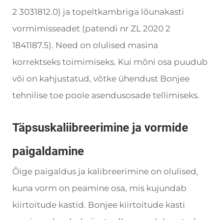
2 3031812.0) ja topeltkambriga lõunakasti
vormimisseadet (patendi nr ZL 2020 2
1841187.5). Need on olulised masina
korrektseks toimimiseks. Kui mõni osa puudub
või on kahjustatud, võtke ühendust Bonjee
tehnilise toe poole asendusosade tellimiseks.
Täpsuskaliibreerimine ja vormide
paigaldamine
Õige paigaldus ja kalibreerimine on olulised,
kuna vorm on peamine osa, mis kujundab
kiirtoitude kastid. Bonjee kiirtoitude kasti