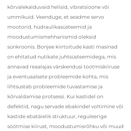
kõrvalekalduvaid helisid, vibratsioone või
ummikuid. Veenduge, et seadme servo
mootorid, hüdraulikasüsteemid ja
moodustumismehhanismid oleksid
sünkroonis. Bonjee kiirtoitude kasti masinad
on ehitatud nutikate juhtsüsteemidega, mis
annavad reaalajas värskendusi tootmiskiiruse
ja eventuaalsete probleemide kohta, mis
lihtsustab probleemide tuvastamise ja
kõrvaldamise protsessi. Kui kastidel on
defektid, nagu servade ebakindel voltimine või
kastide ebatäielik struktuur, reguleerige
söötmise kiirust, moodustumisrõhku või muud