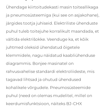
Ühendage kiirtoitudekasti masin toiteallikaga
ja pneumosüsteemiga (kui see on asjakohane),
järgides tootja juhiseid. Elektriliste ühenduste
puhul tuleb toitejuhe korralikult maandada, et
vältida elektrišokke. Veenduge ka, et kõik
juhtmed oleksid ühendatud õigetele
klemmidele, nagu näidatud kaabliühenduse
diagrammis. Bonjee masinatel on
rahvusvahelise standardi elektroliideste, mis
tagavad lihtsad ja ohutud ühendused
kohalikele võrgudele. Pneumosüsteemide
puhul (need on olemas mudelitel, millel on
keerdumisfunktsioon, näiteks BJ-CHX