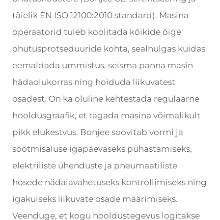
täielik EN ISO 12100:2010 standard). Masina
operaatorid tuleb koolitada kõikide õige
ohutusprotseduuride kohta, sealhulgas kuidas
eemaldada ummistus, seisma panna masin
hädaolukorras ning hoiduda liikuvatest
osadest. On ka oluline kehtestada regulaarne
hooldusgraafik, et tagada masina võimalikult
pikk elukestvus. Bonjee soovitab vormi ja
söötmisaluse igapäevaseks puhastamiseks,
elektriliste ühenduste ja pneumaatiliste
hosede nädalavahetuseks kontrollimiseks ning
igakuiseks liikuvate osade määrimiseks.
Veenduge, et kogu hooldustegevus logitakse