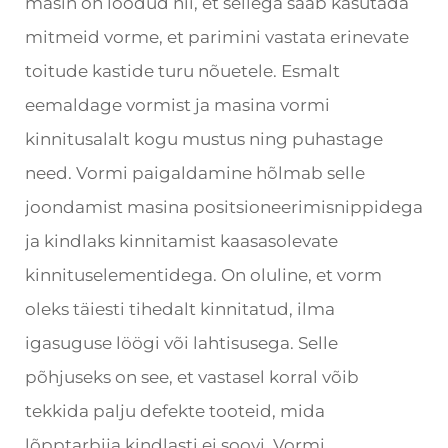
masin on loodud nii, et sellega saab kasutada
mitmeid vorme, et parimini vastata erinevate
toitude kastide turu nõuetele. Esmalt
eemaldage vormist ja masina vormi
kinnitusalalt kogu mustus ning puhastage
need. Vormi paigaldamine hõlmab selle
joondamist masina positsioneerimisnippidega
ja kindlaks kinnitamist kaasasolevate
kinnituselementidega. On oluline, et vorm
oleks täiesti tihedalt kinnitatud, ilma
igasuguse löögi või lahtisusega. Selle
põhjuseks on see, et vastasel korral võib
tekkida palju defekte tooteid, mida
lõpptarbija kindlasti ei soovi. Vormi