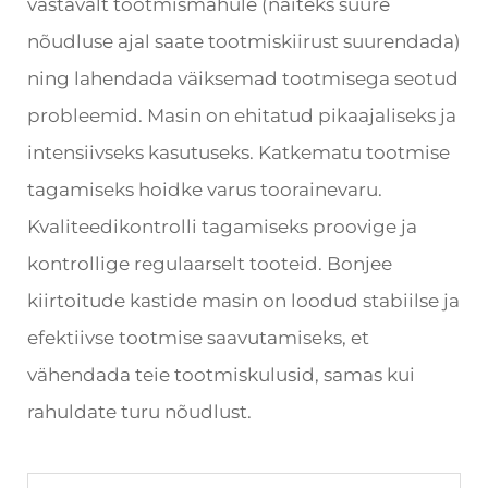
vastavalt tootmismahule (näiteks suure
nõudluse ajal saate tootmiskiirust suurendada)
ning lahendada väiksemad tootmisega seotud
probleemid. Masin on ehitatud pikaajaliseks ja
intensiivseks kasutuseks. Katkematu tootmise
tagamiseks hoidke varus toorainevaru.
Kvaliteedikontrolli tagamiseks proovige ja
kontrollige regulaarselt tooteid. Bonjee
kiirtoitude kastide masin on loodud stabiilse ja
efektiivse tootmise saavutamiseks, et
vähendada teie tootmiskulusid, samas kui
rahuldate turu nõudlust.