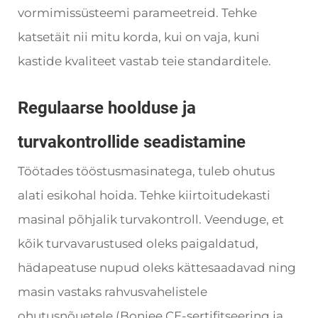
vormimissüsteemi parameetreid. Tehke
katsetäit nii mitu korda, kui on vaja, kuni
kastide kvaliteet vastab teie standarditele.
Regulaarse hoolduse ja
turvakontrollide seadistamine
Töötades tööstusmasinatega, tuleb ohutus
alati esikohal hoida. Tehke kiirtoitudekasti
masinal põhjalik turvakontroll. Veenduge, et
kõik turvavarustused oleks paigaldatud,
hädapeatuse nupud oleks kättesaadavad ning
masin vastaks rahvusvahelistele
ohutusnõuetele (Bonjee CE-sertifitseering ja