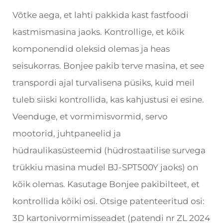
Võtke aega, et lahti pakkida kast fastfoodi
kastmismasina jaoks. Kontrollige, et kõik
komponendid oleksid olemas ja heas
seisukorras. Bonjee pakib terve masina, et see
transpordi ajal turvalisena püsiks, kuid meil
tuleb siiski kontrollida, kas kahjustusi ei esine.
Veenduge, et vormimisvormid, servo
mootorid, juhtpaneelid ja
hüdraulikasüsteemid (hüdrostaatilise survega
trükkiu masina mudel BJ-SPT500Y jaoks) on
kõik olemas. Kasutage Bonjee pakibilteet, et
kontrollida kõiki osi. Otsige patenteeritud osi:
3D kartonivormimisseadet (patendi nr ZL 2024