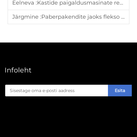
Eelneva :
Kastide paigaldusmasinate regulaarne hooldusgraafik
Järgmine :
Paberpakendite jaoks flekso trükkimise eelised
Infoleht
Esita