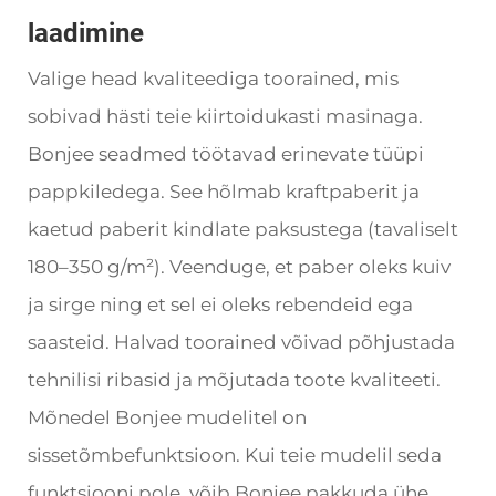
laadimine
Valige head kvaliteediga toorained, mis
sobivad hästi teie kiirtoidukasti masinaga.
Bonjee seadmed töötavad erinevate tüüpi
pappkiledega. See hõlmab kraftpaberit ja
kaetud paberit kindlate paksustega (tavaliselt
180–350 g/m²). Veenduge, et paber oleks kuiv
ja sirge ning et sel ei oleks rebendeid ega
saasteid. Halvad toorained võivad põhjustada
tehnilisi ribasid ja mõjutada toote kvaliteeti.
Mõnedel Bonjee mudelitel on
sissetõmbefunktsioon. Kui teie mudelil seda
funktsiooni pole, võib Bonjee pakkuda ühe