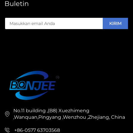
Buletin
KIRIM
No.11 building ,(B8) Xuezhimeng
,Wanquan,Pingyang ,Wenzhou ,Zhejiang, China
+86-0577 63703568