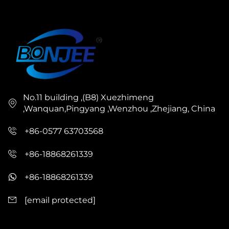
No.11 building ,(B8) Xuezhimeng
,Wanquan,Pingyang ,Wenzhou ,Zhejiang, China
+86-0577 63703568
+86-18868261339
+86-18868261339
[email protected]