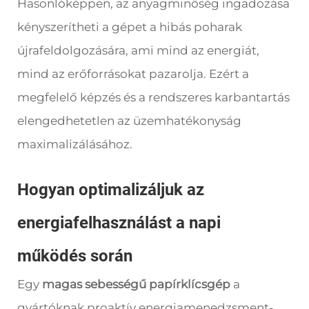
Hasonlóképpen, az anyagminőség ingadozása
kényszerítheti a gépet a hibás poharak
újrafeldolgozására, ami mind az energiát,
mind az erőforrásokat pazarolja. Ezért a
megfelelő képzés és a rendszeres karbantartás
elengedhetetlen az üzemhatékonyság
maximalizálásához.
Hogyan optimalizáljuk az
energiafelhasználást a napi
működés során
Egy
magas sebességű papírklícsgép
a
gyártóknak proaktív energiamenedzsment-