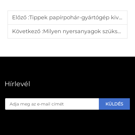
Előző :
Tippek papírpohár-gyártógép kiválasztásához az italipar számára
Következő :
Milyen nyersanyagok szükségesek a mézcseléd papírkészítő gépekhez
Hírlevél
KÜLDÉS