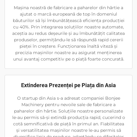
Mașina noastră de fabricare a paharelor din hârtie a
ajutat o marcă europeană de top în domeniul
băuturilor să își îmbunătățească eficiența producției
cu 40%. Prin integrarea soluțiilor noastre automate,
aceștia au redus deșeurile și au îmbunătățit calitatea
produselor, permițându-le să răspundă rapid cererii
pieței în creștere. Funcționarea înaltă viteză și
precizia mașinilor noastre au asigurat menținerea
unui avantaj competitiv pe o piață foarte concurată.
Extinderea Prezenței pe Piața din Asia
O startup din Asia s-a adresat companiei Bonjee
Machinery pentru nevoile sale de fabricare a
paharelor din hârtie. Soluțiile noastre personalizate
le-au permis să-și extindă producția rapid, cucerind o
cotă semnificativă de piață în primul an. Fiabilitatea
și versatilitatea mașinilor noastre le-au permis să
diversifice linia de produse, adaptându-se diferitelor