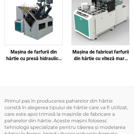
Mașina de farfurii din
Mașina de fabricat farfurii
hârtie cu presă hidraulică
din hârtie cu viteză mare
mai puternică BJ-600P
(tip hidraulic) BJ-SPT500Y
Primul pas în producerea paharelor din hârtie
constă în alegerea tipului de hârtie care va fi utilizat,
care este apoi trimisă la mașinile de fabricare a
paharelor din hârtie. Aceste mașini folosesc
tehnologii specializate pentru tăierea și modelarea
hârtiei în forme, lipind ulterior paharele formate