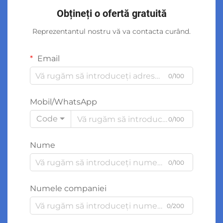
Obțineți o ofertă gratuită
Reprezentantul nostru vă va contacta curând.
Email
0/100
Mobil/WhatsApp
Code
0/100
Nume
0/100
Numele companiei
0/200