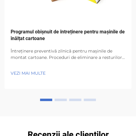
Programul obișnuit de întreținere pentru mașinile de
înălțat cartoane
Întreținere preventivă zilnică pentru mașinile de
montat cartoane. Proceduri de eliminare a resturilor
și curățare pentru prevenirea blocajelor și opririlor
neplanificate. La începutul fiecărei ture, muncitorii
VEZI MAI MULTE
trebuie să curețe bucățile de carton, urmele lipicioase
rămase de la adezivi, ...
Recenzii ale clienților