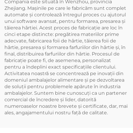
Compania este situată în Wenzhou, provincia
Zhejiang. Mașinile pe care le fabricăm sunt complet
automate și controlează întregul proces cu ajutorul
unui software avansat, pentru formarea, presarea și
tăierea hârtiei. Acest proces de fabricație are loc în
cinci etape distincte: pregătirea materiilor prime
adecvate, fabricarea foii de hârtie, tăierea foii de
hârtie, presarea și formarea farfuriilor din hârtie și, în
final, distribuirea farfuriilor din hârtie. Procesul de
fabricație poate fi, de asemenea, personalizat
pentru a îndeplini exact specificațiile clientului.
Activitatea noastră se concentrează pe inovații din
domeniul ambalajelor alimentare și pe dezvoltarea
de soluții pentru problemele apărute în industria
ambalajelor. Suntem bine cunoscuți ca un partener
comercial de încredere și lider, datorită
numeroaselor noastre brevete și certificate, dar, mai
ales, angajamentului nostru față de calitate.