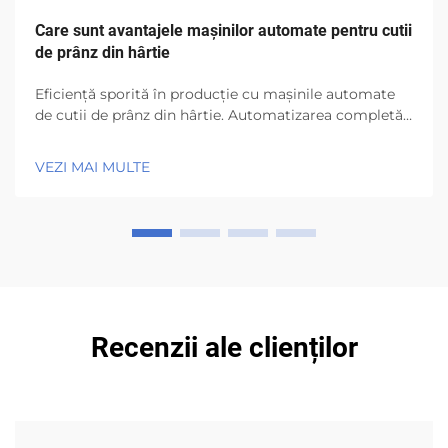
Care sunt avantajele mașinilor automate pentru cutii
de prânz din hârtie
Eficiență sporită în producție cu mașinile automate
de cutii de prânz din hârtie. Automatizarea completă
optimizează fluxul de lucru și reduce blocajele.
Mașinile de cutii de prânz din hârtie care funcionează
VEZI MAI MULTE
automat elimină toate acele pași manuale
plictisitoare în care oamenii obișnuiau să ...
Recenzii ale clienților