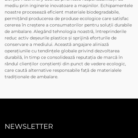
mediu prin inginerie inovatoare a mașinilor. Echipamentele
noastre procesează eficient materiale biodegradabile,
permițând producerea de produse ecologice care satisfac
cererea în creștere a consumatorilor pentru soluții durabile
de ambalare. Alegând tehnologia noastră, întreprinderile
reduc activ deșeurile plastice și sprijină eforturile de
conservare a mediului. Această angajare aliniază
operațiunile cu tendințele globale privind dezvoltarea
durabilă, în timp ce consolidează reputația de marcă în
rândul clienților conștienți din punct de vedere ecologic,
care caută alternative responsabile față de materialele
tradiționale de ambalare.
NEWSLETTER