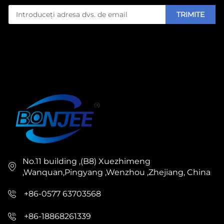
TRIMITE
No.11 building ,(B8) Xuezhimeng
,Wanquan,Pingyang ,Wenzhou ,Zhejiang, China
+86-0577 63703568
+86-18868261339