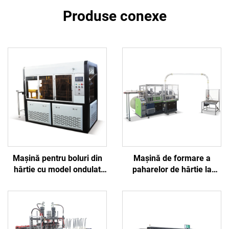
Produse conexe
Mașină pentru boluri din
Mașină de formare a
hârtie cu model ondulat
paharelor de hârtie la
BJ-CHX-L
viteză înaltă BJ180