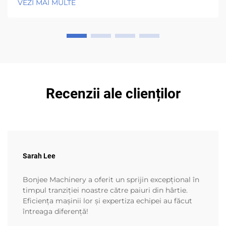
VEZI MAI MULTE
toate acestea, toate mașinile suferă de uzură în urma
utilizării regulate...
Recenzii ale clienților
Sarah Lee
Bonjee Machinery a oferit un sprijin excepțional în
timpul tranziției noastre către paiuri din hârtie.
Eficiența mașinii lor și expertiza echipei au făcut
întreaga diferență!