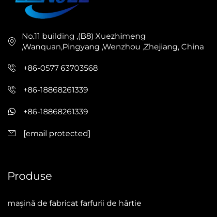
No.11 building ,(B8) Xuezhimeng
,Wanquan,Pingyang ,Wenzhou ,Zhejiang, China
+86-0577 63703568
+86-18868261339
+86-18868261339
[email protected]
Produse
mașină de fabricat farfurii de hârtie