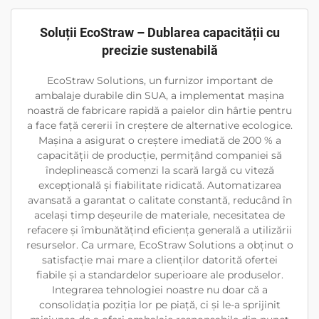
Soluții EcoStraw – Dublarea capacității cu
precizie sustenabilă
EcoStraw Solutions, un furnizor important de
ambalaje durabile din SUA, a implementat mașina
noastră de fabricare rapidă a paielor din hârtie pentru
a face față cererii în creștere de alternative ecologice.
Mașina a asigurat o creștere imediată de 200 % a
capacității de producție, permițând companiei să
îndeplinească comenzi la scară largă cu viteză
excepțională și fiabilitate ridicată. Automatizarea
avansată a garantat o calitate constantă, reducând în
același timp deșeurile de materiale, necesitatea de
refacere și îmbunătățind eficiența generală a utilizării
resurselor. Ca urmare, EcoStraw Solutions a obținut o
satisfacție mai mare a clienților datorită ofertei
fiabile și a standardelor superioare ale produselor.
Integrarea tehnologiei noastre nu doar că a
consolidația poziția lor pe piață, ci și le-a sprijinit