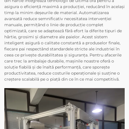
din hârtie integrează tehnologii de ultimă oră pentru a
asigura o eficiență maximă a producției, reducând în același
timp la minim deșeurile de material. Automatizarea
avansată reduce semnificativ necesitatea intervenției
manuale, permițând o linie de producție complet
optimizată, care se adaptează fără efort la diferite tipuri de
hârtie, grosimi și diametre ale paielor. Acest sistem
inteligent asigură o calitate constantă a produselor finale,
fiecare pai respectând standardele stricte ale industriei în
ceea ce privește durabilitatea și siguranța. Pentru afacerile
care trec la ambalaje durabile, mașinile noastre oferă o
soluție fiabilă și de înaltă performanță, care sporește
productivitatea, reduce costurile operaționale și susține o
creștere scalabilă pe o piață din ce în ce mai competitivă.