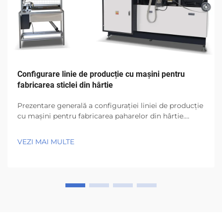
Configurare linie de producție cu mașini pentru
fabricarea sticlei din hârtie
Prezentare generală a configurației liniei de producție
cu mașini pentru fabricarea paharelor din hârtie.
Articolul „Configurare linie de producție cu mașini
pentru fabricarea paharelor din hârtie” explorează
VEZI MAI MULTE
modul în care uzinele moderne de pahare din hârtie
pot proiecta o linie de producție eficientă, scalabilă și
stabilă...