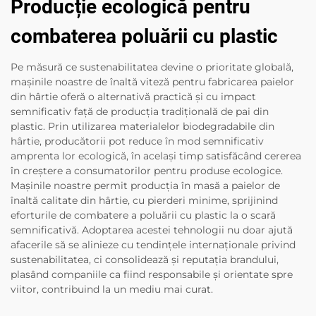
Producție ecologică pentru
combaterea poluării cu plastic
Pe măsură ce sustenabilitatea devine o prioritate globală,
mașinile noastre de înaltă viteză pentru fabricarea paielor
din hârtie oferă o alternativă practică și cu impact
semnificativ față de producția tradițională de pai din
plastic. Prin utilizarea materialelor biodegradabile din
hârtie, producătorii pot reduce în mod semnificativ
amprenta lor ecologică, în același timp satisfăcând cererea
în creștere a consumatorilor pentru produse ecologice.
Mașinile noastre permit producția în masă a paielor de
înaltă calitate din hârtie, cu pierderi minime, sprijinind
eforturile de combatere a poluării cu plastic la o scară
semnificativă. Adoptarea acestei tehnologii nu doar ajută
afacerile să se alinieze cu tendințele internaționale privind
sustenabilitatea, ci consolidează și reputația brandului,
plasând companiile ca fiind responsabile și orientate spre
viitor, contribuind la un mediu mai curat.