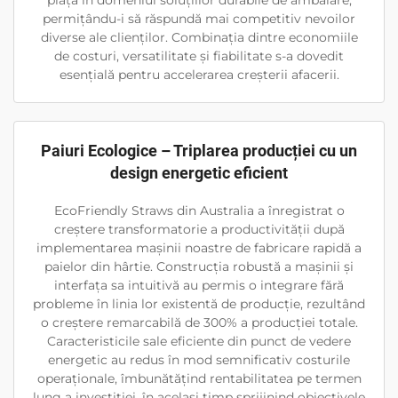
piață în domeniul soluțiilor durabile de ambalare,
permițându-i să răspundă mai competitiv nevoilor
diverse ale clienților. Combinația dintre economiile
de costuri, versatilitate și fiabilitate s-a dovedit
esențială pentru accelerarea creșterii afacerii.
Paiuri Ecologice – Triplarea producției cu un
design energetic eficient
EcoFriendly Straws din Australia a înregistrat o
creștere transformatorie a productivității după
implementarea mașinii noastre de fabricare rapidă a
paielor din hârtie. Construcția robustă a mașinii și
interfața sa intuitivă au permis o integrare fără
probleme în linia lor existentă de producție, rezultând
o creștere remarcabilă de 300% a producției totale.
Caracteristicile sale eficiente din punct de vedere
energetic au redus în mod semnificativ costurile
operaționale, îmbunătățind rentabilitatea pe termen
lung a investiției, în același timp sprijinind obiectivele