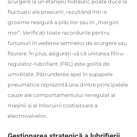
scurgere la un etanșeu hidraulic poate duce la
fluctuații ale presiunii, rezultând într-o
grosime nesigură a plăcilor sau în „margini
moi”. Verificați toate racordurile pentru
furtunuri în vederea semnelor de scurgere sau
fisurare. În plus, asigurați-vă că unitatea filtru-
regulator-lubrifiant (FRL) este golită de
umiditate. Pătrunderea apei în supapele
pneumatice reprezintă una dintre principalele
cauze ale comportamentului neregulat al
mașinii și al înlocuirii costisitoare a
electrovalvelor.
Gestionarea strategică a lubrifierii