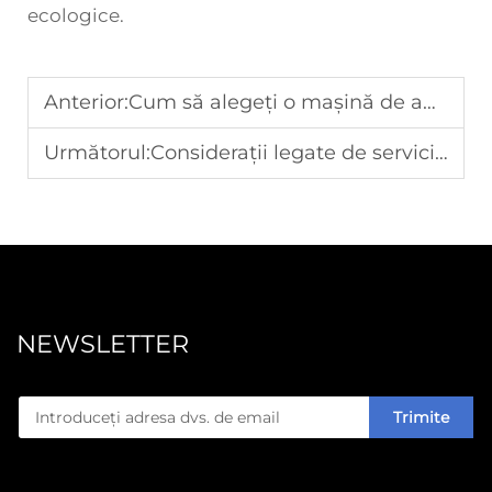
ecologice.
Anterior:
Cum să alegeți o mașină de ambalare cu strângere termică pentru dimensiuni diferite ale produselor
Următorul:
Considerații legate de serviciul post-vânzare pentru mașinile de fabricare a farfuriilor din hârtie
NEWSLETTER
Trimite