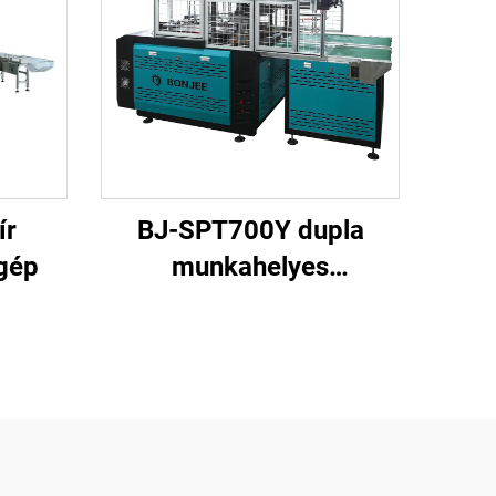
ír
BJ-SPT700Y dupla
 gép
munkahelyes
papírtányér (tál)
formázó gép