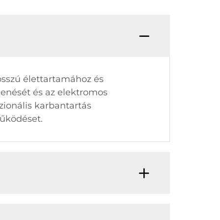
osszú élettartamához és
kenését és az elektromos
zionális karbantartás
űködéset.