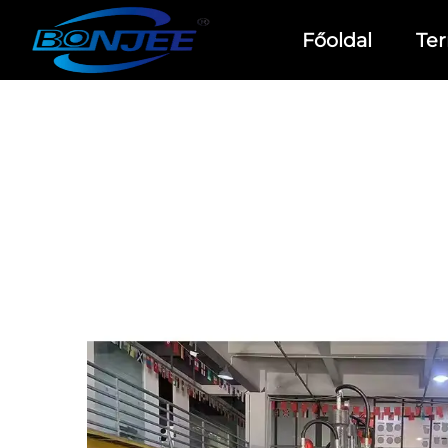
Főoldal
Te