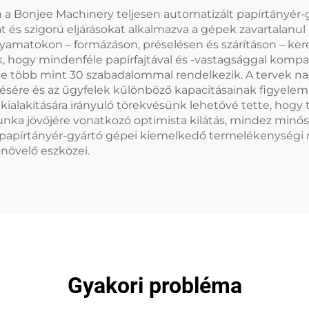
n a Bonjee Machinery teljesen automatizált papírtányér-
iát és szigorú eljárásokat alkalmazva a gépek zavartal
yamatokon – formázáson, préselésen és szárításon – ker
, hogy mindenféle papírfajtával és -vastagsággal kompa
ee több mint 30 szabadalommal rendelkezik. A tervek na
tésére és az ügyfelek különböző kapacitásainak figyelem
ialakítására irányuló törekvésünk lehetővé tette, hogy
unka jövőjére vonatkozó optimista kilátás, mindez minő
lt papírtányér-gyártó gépei kiemelkedő termelékenységi
növelő eszközei.
Gyakori probléma