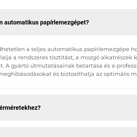
en automatikus papírlemezgépet?
dhetetlen a teljes automatikus papírlemezgépe h
lja a rendszeres tisztítást, a mozgó alkatrészek 
t. A gyártó útmutatásainak betartása és a profess
eghibásodásokat és biztosíthatja az optimális m
yérméretekhez?