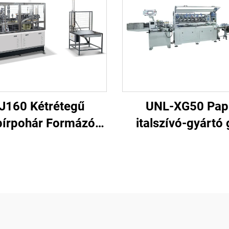
J160 Kétrétegű
UNL-XG50 Pap
írpohár Formázó
italszívó-gyártó
Gép