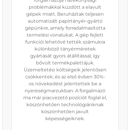
forgalmazója hatékonysági
problémákkal küzdött a elavult
gépek miatt. Beruháztak teljesen
automatizált papírtányér-gyártó
gépünkre, amely forradalmasította
termelési vonalukat. A gép fejlett
funkciói lehetővé tették számukra
különböző tányérméretek
gyártását gyors átállítással, így
bővült termékpalettájuk.
Üzemeltetési költségeik jelentősen
csökkentek, és az első évben 30%-
os növekedést jelentettek be a
nyereségmarzukban. A forgalmazó
ma már piacvezető pozíciót foglal el,
köszönhetően technológiánknak
köszönhetően javult
képességeiknek.