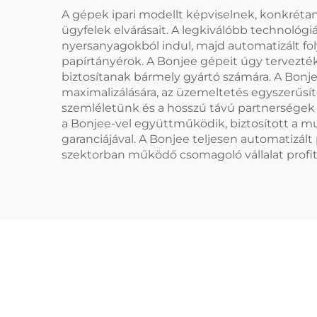
A gépek ipari modellt képviselnek, konkréta
ügyfelek elvárásait. A legkiválóbb technológ
nyersanyagokból indul, majd automatizált fol
papírtányérok. A Bonjee gépeit úgy tervezték
biztosítanak bármely gyártó számára. A Bonj
maximalizálására, az üzemeltetés egyszerűsí
szemléletünk és a hosszú távú partnerségek k
a Bonjee-vel együttműködik, biztosított a m
garanciájával. A Bonjee teljesen automatizá
szektorban működő csomagoló vállalat profit