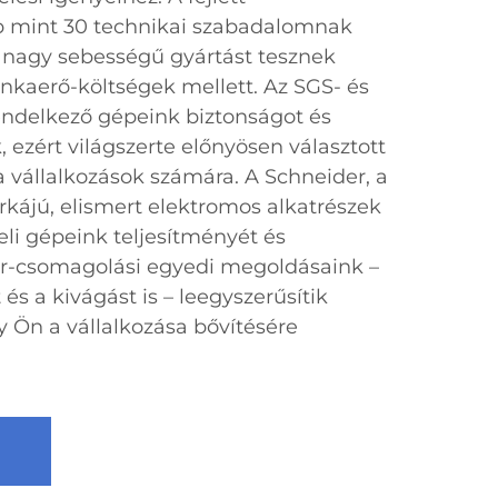
b mint 30 technikai szabadalomnak
nagy sebességű gyártást tesznek
kaerő-költségek mellett. Az SGS- és
endelkező gépeink biztonságot és
 ezért világszerte előnyösen választott
 vállalkozások számára. A Schneider, a
kájú, elismert elektromos alkatrészek
eli gépeink teljesítményét és
er-csomagolási egyedi megoldásaink –
és a kivágást is – leegyszerűsítik
gy Ön a vállalkozása bővítésére