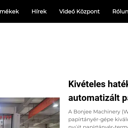
rmékek
Hírek
Videó Központ
Rólu
Kivételes haté
automatizált 
A Bonjee Machinery (We
papírtányér-gépe kivá
nyújt papírtányér-terme