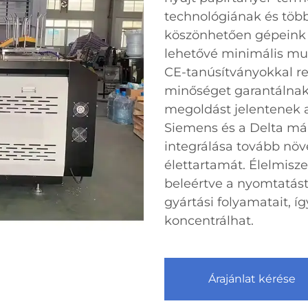
technológiának és töb
köszönhetően gépeink 
lehetővé minimális mun
CE-tanúsítványokkal r
minőséget garantálnak,
megoldást jelentenek a
Siemens és a Delta már
integrálása tovább növ
élettartamát. Élelmisz
beleértve a nyomtatást 
gyártási folyamatait, í
koncentrálhat.
Árajánlat kérése