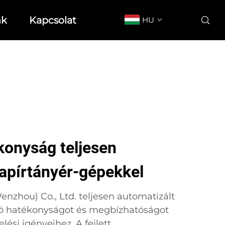
nk
Kapcsolat
HU
konyság teljesen
papírtányér-gépekkel
nzhou) Co., Ltd. teljesen automatizált
ló hatékonyságot és megbízhatóságot
lési igényeihez. A fejlett