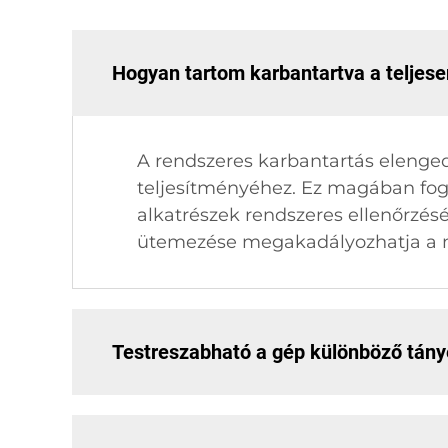
Hogyan tartom karbantartva a teljes
A rendszeres karbantartás elenge
teljesítményéhez. Ez magában fogla
alkatrészek rendszeres ellenőrzésé
ütemezése megakadályozhatja a m
Testreszabható a gép különböző tán