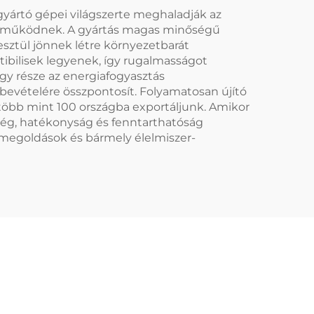
gyártó gépei világszerte meghaladják az
anul működnek. A gyártás magas minőségű
esztül jönnek létre környezetbarát
tibilisek legyenek, így rugalmasságot
gy része az energiafogyasztás
bevételére összpontosít. Folyamatosan újító
 több mint 100 országba exportáljunk. Amikor
ség, hatékonyság és fenntarthatóság
 megoldások és bármely élelmiszer-