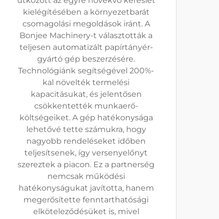
ütközött az egyre növekvő kereslet
kielégítésében a környezetbarát
csomagolási megoldások iránt. A
Bonjee Machinery-t választották a
teljesen automatizált papírtányér-
gyártó gép beszerzésére.
Technológiánk segítségével 200%-
kal növelték termelési
kapacitásukat, és jelentősen
csökkentették munkaerő-
költségeiket. A gép hatékonysága
lehetővé tette számukra, hogy
nagyobb rendeléseket időben
teljesítsenek, így versenyelőnyt
szereztek a piacon. Ez a partnerség
nemcsak működési
hatékonyságukat javította, hanem
megerősítette fenntarthatósági
elköteleződésüket is, mivel