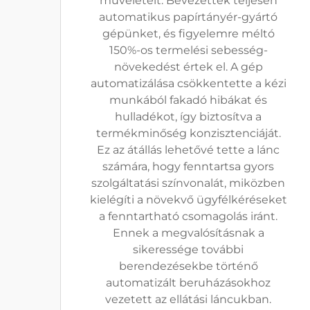
műveleteit. Bevezették teljesen
automatikus papírtányér-gyártó
gépünket, és figyelemre méltó
150%-os termelési sebesség-
növekedést értek el. A gép
automatizálása csökkentette a kézi
munkából fakadó hibákat és
hulladékot, így biztosítva a
termékminőség konzisztenciáját.
Ez az átállás lehetővé tette a lánc
számára, hogy fenntartsa gyors
szolgáltatási színvonalát, miközben
kielégíti a növekvő ügyfélkéréseket
a fenntartható csomagolás iránt.
Ennek a megvalósításnak a
sikeressége további
berendezésekbe történő
automatizált beruházásokhoz
vezetett az ellátási láncukban.