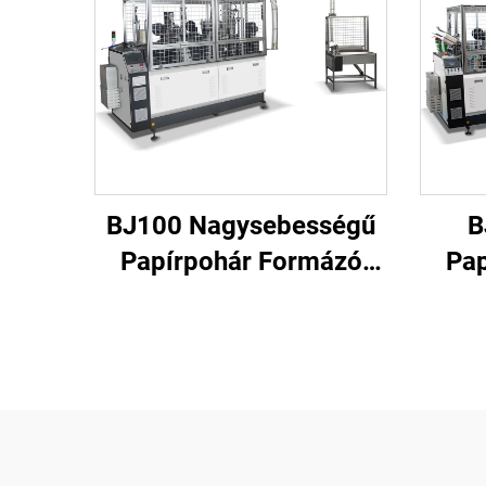
BJ100 Nagysebességű
B
Papírpohár Formázó
Pap
Gép