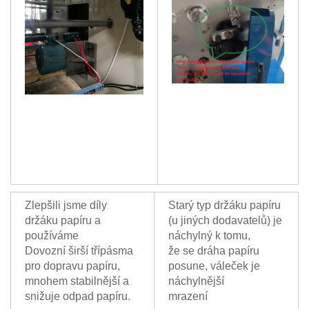
Zlepšili jsme díly
Starý typ držáku papíru
držáku papíru a
(u jiných dodavatelů) je
používáme
náchylný k tomu,
Dovozní širší třípásma
že se dráha papíru
pro dopravu papíru,
posune, váleček je
mnohem stabilnější a
náchylnější
snižuje odpad papíru.
mrazení