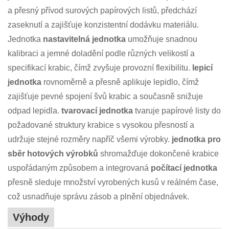
a přesný přívod surových papírových listů, předchází
zaseknutí a zajišťuje konzistentní dodávku materiálu.
Jednotka
nastavitelná jednotka
umožňuje snadnou
kalibraci a jemné doladění podle různých velikostí a
specifikací krabic, čímž zvyšuje provozní flexibilitu.
lepicí
jednotka
rovnoměrně a přesně aplikuje lepidlo, čímž
zajišťuje pevné spojení švů krabic a současně snižuje
odpad lepidla.
tvarovací jednotka
tvaruje papírové listy do
požadované struktury krabice s vysokou přesností a
udržuje stejné rozměry napříč všemi výrobky.
jednotka pro
sběr hotových výrobků
shromažďuje dokončené krabice
uspořádaným způsobem a integrovaná
počítací jednotka
přesně sleduje množství vyrobených kusů v reálném čase,
což usnadňuje správu zásob a plnění objednávek.
Výhody