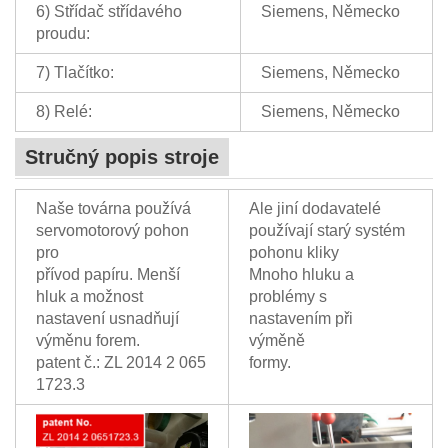
6) Střídač střídavého
Siemens, Německo
proudu:
7) Tlačítko:
Siemens, Německo
8) Relé:
Siemens, Německo
Stručný popis stroje
Naše továrna používá
Ale jiní dodavatelé
servomotorový pohon
používají starý systém
pro
pohonu kliky
přívod papíru. Menší
Mnoho hluku a
hluk a možnost
problémy s
nastavení usnadňují
nastavením při
výměnu forem.
výměně
patent č.: ZL 2014 2 065
formy.
1723.3