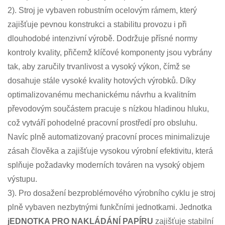
2). Stroj je vybaven robustním ocelovým rámem, který
zajišťuje pevnou konstrukci a stabilitu provozu i při
dlouhodobé intenzivní výrobě. Dodržuje přísné normy
kontroly kvality, přičemž klíčové komponenty jsou vybrány
tak, aby zaručily trvanlivost a vysoký výkon, čímž se
dosahuje stále vysoké kvality hotových výrobků. Díky
optimalizovanému mechanickému návrhu a kvalitním
převodovým součástem pracuje s nízkou hladinou hluku,
což vytváří pohodelné pracovní prostředí pro obsluhu.
Navíc plně automatizovaný pracovní proces minimalizuje
zásah člověka a zajišťuje vysokou výrobní efektivitu, která
splňuje požadavky moderních továren na vysoký objem
výstupu.
3). Pro dosažení bezproblémového výrobního cyklu je stroj
plně vybaven nezbytnými funkčními jednotkami. Jednotka
jEDNOTKA PRO NAKLÁDÁNÍ PAPÍRU
zajišťuje stabilní