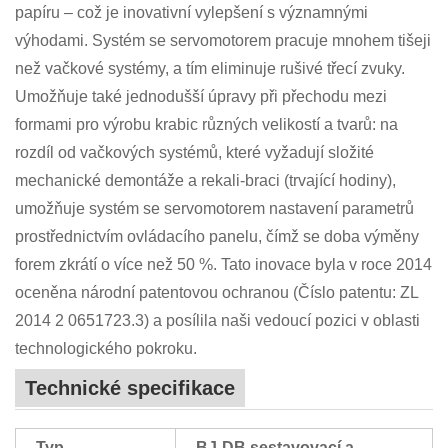
papíru – což je inovativní vylepšení s významnými
výhodami. Systém se servomotorem pracuje mnohem tišeji
než vačkové systémy, a tím eliminuje rušivé třecí zvuky.
Umožňuje také jednodušší úpravy při přechodu mezi
formami pro výrobu krabic různých velikostí a tvarů: na
rozdíl od vačkových systémů, které vyžadují složité
mechanické demontáže a rekali-braci (trvající hodiny),
umožňuje systém se servomotorem nastavení parametrů
prostřednictvím ovládacího panelu, čímž se doba výměny
forem zkrátí o více než 50 %. Tato inovace byla v roce 2014
oceněna národní patentovou ochranou (Číslo patentu: ZL
2014 2 0651723.3) a posílila naši vedoucí pozici v oblasti
technologického pokroku.
Technické specifikace
Typ
BJ-DB sestavovací a