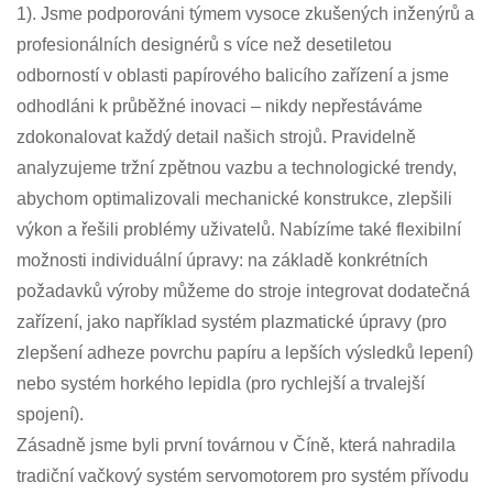
1). Jsme podporováni týmem vysoce zkušených inženýrů a
profesionálních designérů s více než desetiletou
odborností v oblasti papírového balicího zařízení a jsme
odhodláni k průběžné inovaci – nikdy nepřestáváme
zdokonalovat každý detail našich strojů. Pravidelně
analyzujeme tržní zpětnou vazbu a technologické trendy,
abychom optimalizovali mechanické konstrukce, zlepšili
výkon a řešili problémy uživatelů. Nabízíme také flexibilní
možnosti individuální úpravy: na základě konkrétních
požadavků výroby můžeme do stroje integrovat dodatečná
zařízení, jako například systém plazmatické úpravy (pro
zlepšení adheze povrchu papíru a lepších výsledků lepení)
nebo systém horkého lepidla (pro rychlejší a trvalejší
spojení).
Zásadně jsme byli první továrnou v Číně, která nahradila
tradiční vačkový systém servomotorem pro systém přívodu