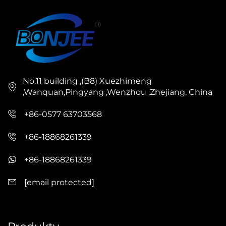
No.11 building ,(B8) Xuezhimeng
,Wanquan,Pingyang ,Wenzhou ,Zhejiang, China
+86-0577 63703568
+86-18868261339
+86-18868261339
[email protected]