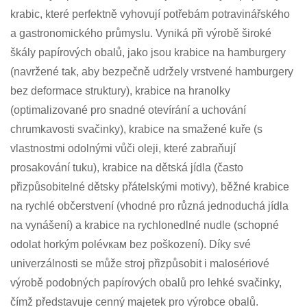
krabic, které perfektně vyhovují potřebám potravinářského
a gastronomického průmyslu. Vyniká při výrobě široké
škály papírových obalů, jako jsou krabice na hamburgery
(navržené tak, aby bezpečně udržely vrstvené hamburgery
bez deformace struktury), krabice na hranolky
(optimalizované pro snadné otevírání a uchování
chrumkavosti svačinky), krabice na smažené kuře (s
vlastnostmi odolnými vůči oleji, které zabraňují
prosakování tuku), krabice na dětská jídla (často
přizpůsobitelné dětsky přátelskými motivy), běžné krabice
na rychlé občerstvení (vhodné pro různá jednoduchá jídla
na vynášení) a krabice na rychlonedlné nudle (schopné
odolat horkým polévкам bez poškození). Díky své
univerzálnosti se může stroj přizpůsobit i malosériové
výrobě podobných papírových obalů pro lehké svačinky,
čímž představuje cenný majetek pro výrobce obalů.