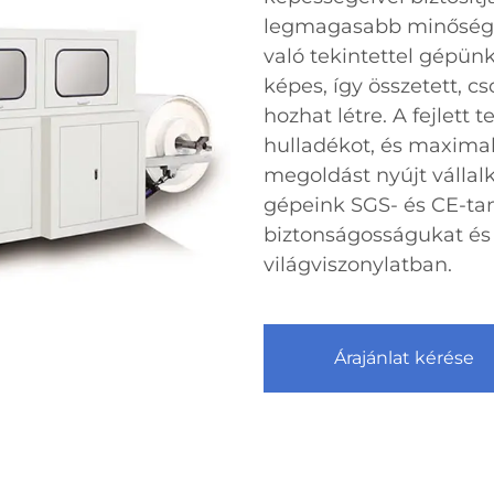
legmagasabb minőségi
való tekintettel gépün
képes, így összetett, c
hozhat létre. A fejlett 
hulladékot, és maximal
megoldást nyújt válla
gépeink SGS- és CE-ta
biztonságosságukat és
világviszonylatban.
Árajánlat kérése