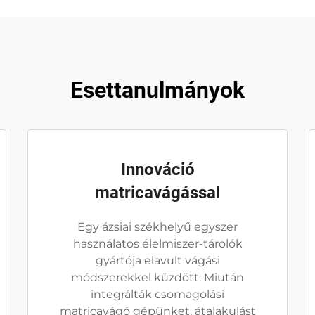
Esettanulmányok
Innováció
matricavágással
Egy ázsiai székhelyű egyszer
használatos élelmiszer-tárolók
gyártója elavult vágási
módszerekkel küzdött. Miután
integrálták csomagolási
matricavágó gépünket, átalakulást