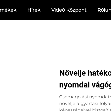
rmékek
Hírek
Videó Központ
Rólu
Növelje haték
nyomdai vágó
Csomagolási nyomdai v
növelje a gyártási fol
képességeivel biztosít