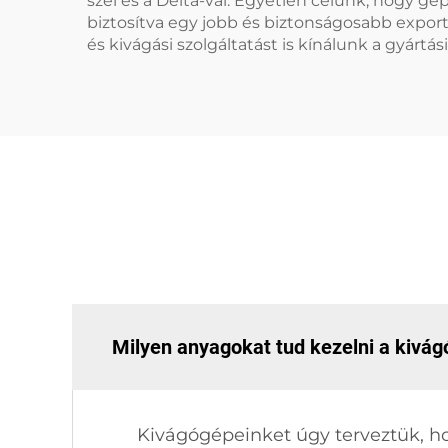
szel és a Delta-val. Egyetlen célunk, hogy g
biztosítva egy jobb és biztonságosabb expor
és kivágási szolgáltatást is kínálunk a gyá
Milyen anyagokat tud kezelni a kivá
Kivágógépeinket úgy terveztük, ho