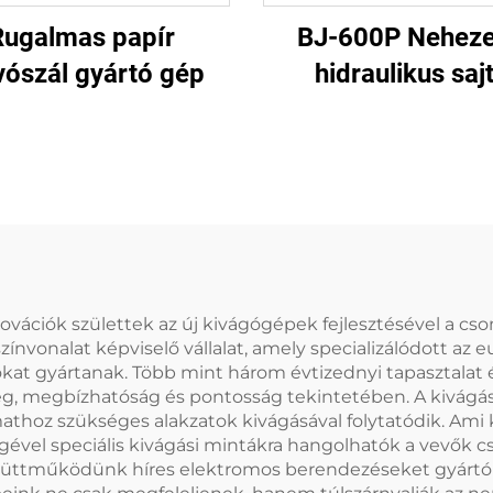
Rugalmas papír
BJ-600P Nehez
vószál gyártó gép
hidraulikus saj
papírtányér g
ovációk születtek az új kivágógépek fejlesztésével a cs
ínvonalat képviselő vállalat, amely specializálódott az 
okat gyártanak. Több mint három évtizednyi tapasztalat 
g, megbízhatóság és pontosság tekintetében. A kivágási
thoz szükséges alakzatok kivágásával folytatódik. Ami k
gével speciális kivágási mintákra hangolhatók a vevők 
gyüttműködünk híres elektromos berendezéseket gyártó 