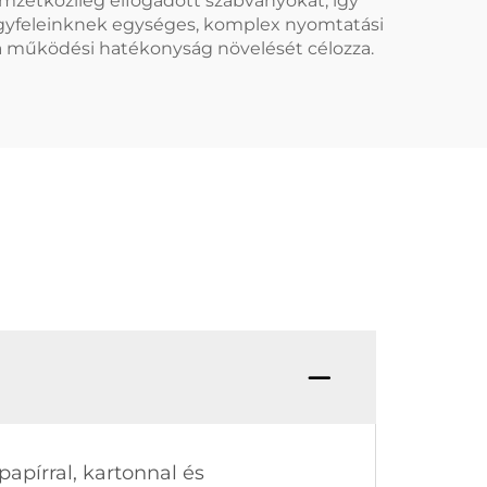
emzetközileg elfogadott szabványokat, így
 ügyfeleinknek egységes, komplex nyomtatási
 a működési hatékonyság növelését célozza.
apírral, kartonnal és