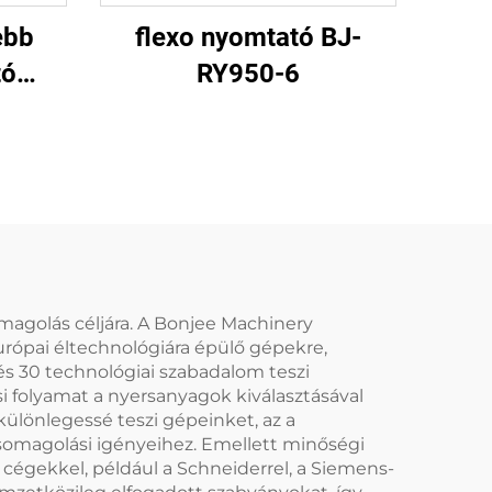
ebb
flexo nyomtató BJ-
tó
RY950-6
ép
omagolás céljára. A Bonjee Machinery
európai éltechnológiára épülő gépekre,
és 30 technológiai szabadalom teszi
 folyamat a nyersanyagok kiválasztásával
ülönlegessé teszi gépeinket, az a
csomagolási igényeihez. Emellett minőségi
cégekkel, például a Schneiderrel, a Siemens-