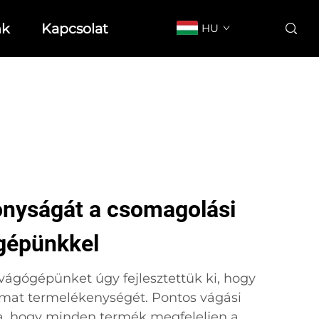
nk
Kapcsolat
HU
onyságát a csomagolási
gépünkkel
ágógépünket úgy fejlesztettük ki, hogy
yamat termelékenységét. Pontos vágási
ja, hogy minden termék megfeleljen a