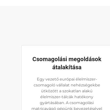
Csomagolási megoldások
átalakítása
Egy vezető európai élelmiszer-
csomagoló vállalat nehézségekbe
ütközött a szokatlan alakú
élelmiszer-tálcák hatékony
gyártásában. A csomagolási
matricavágó gépünk bevezetésével