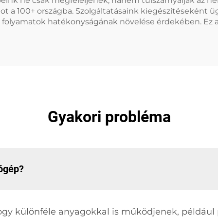
épeink ne csak megfeleljenek, hanem túlszárnyalják az n
tot a 100+ országba. Szolgáltatásaink kiegészítéseként
rtási folyamatok hatékonyságának növelése érdekében. Ez
Gyakori probléma
gógép?
gy különféle anyagokkal is működjenek, például p