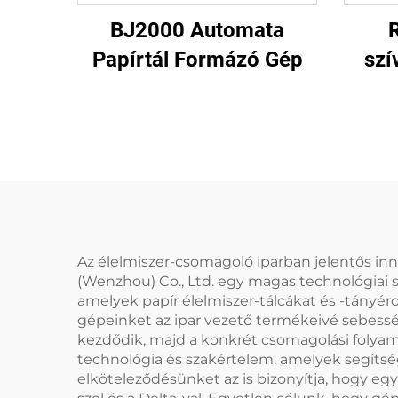
BJ2000 Automata
Papírtál Formázó Gép
szí
Az élelmiszer-csomagoló iparban jelentős inn
(Wenzhou) Co., Ltd. egy magas technológiai sz
amelyek papír élelmiszer-tálcákat és -tányér
gépeinket az ipar vezető termékeivé sebessé
kezdődik, majd a konkrét csomagolási folyama
technológia és szakértelem, amelyek segítsé
elköteleződésünket az is bizonyítja, hogy e