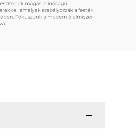
l készítenek magas minőségű
erekkel, amelyek szabályozzák a festék
ekében. Fókuszunk a modern élelmiszer-
va.