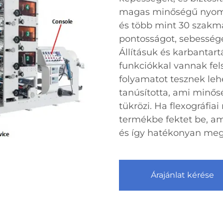
magas minőségű nyomta
és több mint 30 szakm
pontosságot, sebesség
Állításuk és karbantar
funkciókkal vannak fel
folyamatot tesznek leh
tanúsította, ami minő
tükrözi. Ha flexográfia
termékbe fektet be, am
és így hatékonyan meg 
Árajánlat kérése