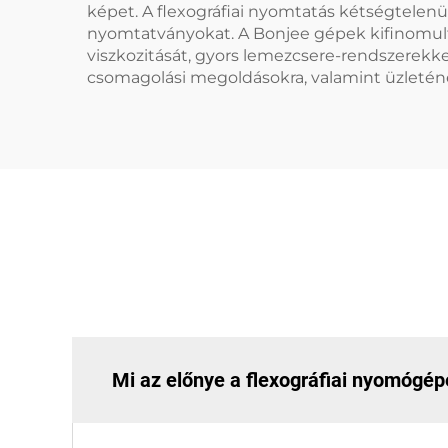
képet. A flexográfiai nyomtatás kétségtelen
nyomtatványokat. A Bonjee gépek kifinomult 
viszkozitását, gyors lemezcsere-rendszerekk
csomagolási megoldásokra, valamint üzleténe
Mi az előnye a flexográfiai nyomógé