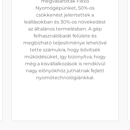
megvásárolták Flexo
Nyomógépünket, 50%-os
csökkenést jelentettek a
leállásokban és 30%-os növekedést
az általános termelésben. A gép
felhasználóbarát felülete és
megbízható teljesítménye lehetővé
tette számukra, hogy bővítsék
működésüket, így bizonyítva, hogy
még a kisvállalkozások is rendkívül
nagy előnyökhöz juthatnak fejlett
nyomótechnológiánkkal.