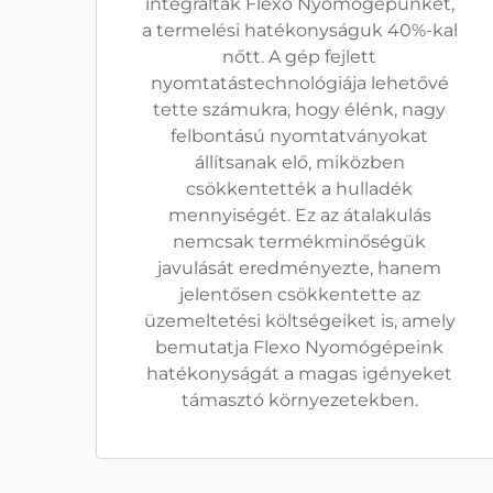
integrálták Flexo Nyomógépünket,
a termelési hatékonyságuk 40%-kal
nőtt. A gép fejlett
nyomtatástechnológiája lehetővé
tette számukra, hogy élénk, nagy
felbontású nyomtatványokat
állítsanak elő, miközben
csökkentették a hulladék
mennyiségét. Ez az átalakulás
nemcsak termékminőségük
javulását eredményezte, hanem
jelentősen csökkentette az
üzemeltetési költségeiket is, amely
bemutatja Flexo Nyomógépeink
hatékonyságát a magas igényeket
támasztó környezetekben.