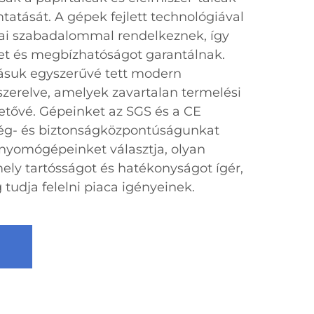
tását. A gépek fejlett technológiával
ai szabadalommal rendelkeznek, így
et és megbízhatóságot garantálnak.
tásuk egyszerűvé tett modern
szerelve, amelyek zavartalan termelési
etővé. Gépeinket az SGS és a CE
ség- és biztonságközpontúságunkat
i nyomógépeinket választja, olyan
ely tartósságot és hatékonyságot ígér,
tudja felelni piaca igényeinek.