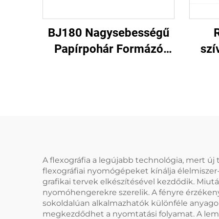
BJ180 Nagysebességű
Papírpohár Formázó
szí
Gép
A flexográfia a legújabb technológia, mert ú
flexográfiai nyomógépeket kínálja élelmiszer-
grafikai tervek elkészítésével kezdődik. Miu
nyomóhengerekre szerelik. A fényre érzékeny 
sokoldalúan alkalmazhatók különféle anyagok
megkezdődhet a nyomtatási folyamat. A lemez