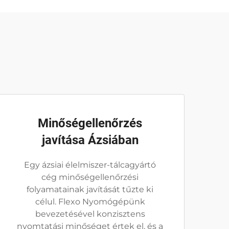
Minőségellenőrzés
javítása Ázsiában
Egy ázsiai élelmiszer-tálcagyártó
cég minőségellenőrzési
folyamatainak javítását tűzte ki
célul. Flexo Nyomógépünk
bevezetésével konzisztens
nyomtatási minőséget értek el, és a