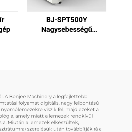
ír
BJ-SPT500Y
 gép
Nagysebességű
papírtányér készítő gép
(hidraulikus típus)
l. A Bonjee Machinery a legfejlettebb
mtatási folyamat digitális, nagy felbontású
r nyomólemezekre viszik fel, majd ezeket a
ológia, amely miatt a lemezek rendkívül
ra. Miután a lemezek elkészültek,
trátumra) szerelésük után továbbítják rá a