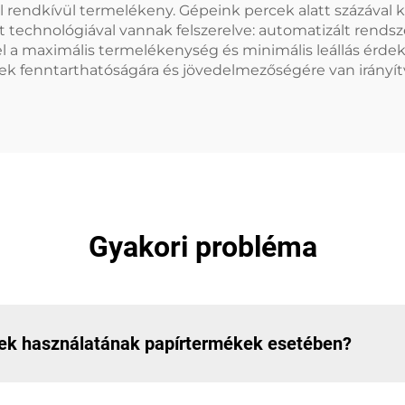
ül rendkívül termelékeny. Gépeink percek alatt százáva
technológiával vannak felszerelve: automatizált rendsz
el a maximális termelékenység és minimális leállás érd
k fenntarthatóságára és jövedelmezőségére van irányít
Gyakori probléma
pek használatának papírtermékek esetében?