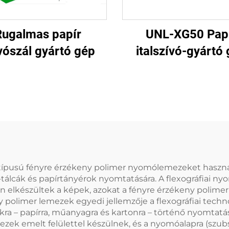
Rugalmas papír
UNL-XG50 Pap
vószál gyártó gép
italszívó-gyártó
j típusú fényre érzékeny polimer nyomólemezeket haszná
tálcák és papírtányérok nyomtatására. A flexográfiai nyo
tán elkészültek a képek, azokat a fényre érzékeny polime
polimer lemezek egyedi jellemzője a flexográfiai techn
ra – papírra, műanyagra és kartonra – történő nyomtatás
ek emelt felülettel készülnek, és a nyomóalapra (szubsz