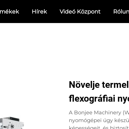
rmékek
Hírek
Videó Központ
Rólu
Növelje terme
flexográfiai 
A Bonjee Machinery (We
nyomógépei úgy készül
képességeit, és biztosí