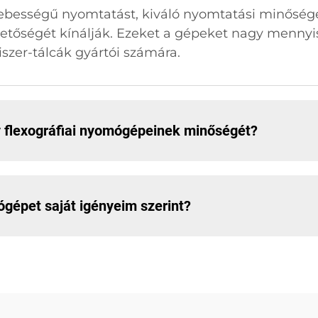
ebességű nyomtatást, kiváló nyomtatási minősége
etőségét kínálják. Ezeket a gépeket nagy mennyis
iszer-tálcák gyártói számára.
y flexográfiai nyomógépeinek minőségét?
gépet saját igényeim szerint?