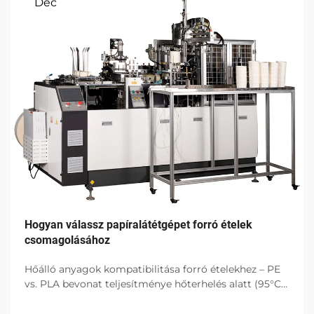
Dec
Hogyan válassz papíralátétgépet forró ételek
csomagolásához
Hőálló anyagok kompatibilitása forró ételekhez – PE
vs. PLA bevonat teljesítménye hőterhelés alatt (95°C
felett) A PE bevonatok jó szerkezeti állapotban
maradnak, és nedvességet is kizárnak akkor is, ha a