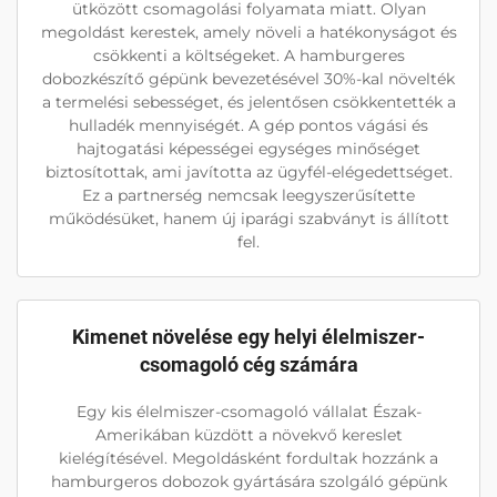
ütközött csomagolási folyamata miatt. Olyan
megoldást kerestek, amely növeli a hatékonyságot és
csökkenti a költségeket. A hamburgeres
dobozkészítő gépünk bevezetésével 30%-kal növelték
a termelési sebességet, és jelentősen csökkentették a
hulladék mennyiségét. A gép pontos vágási és
hajtogatási képességei egységes minőséget
biztosítottak, ami javította az ügyfél-elégedettséget.
Ez a partnerség nemcsak leegyszerűsítette
működésüket, hanem új iparági szabványt is állított
fel.
Kimenet növelése egy helyi élelmiszer-
csomagoló cég számára
Egy kis élelmiszer-csomagoló vállalat Észak-
Amerikában küzdött a növekvő kereslet
kielégítésével. Megoldásként fordultak hozzánk a
hamburgeros dobozok gyártására szolgáló gépünk