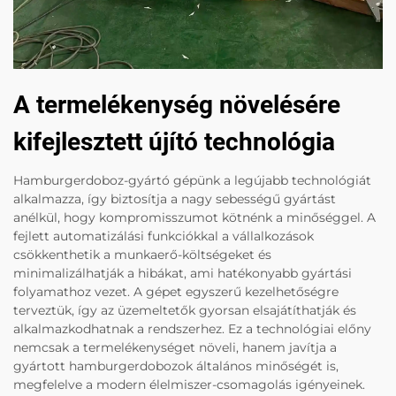
A termelékenység növelésére
kifejlesztett újító technológia
Hamburgerdoboz-gyártó gépünk a legújabb technológiát
alkalmazza, így biztosítja a nagy sebességű gyártást
anélkül, hogy kompromisszumot kötnénk a minőséggel. A
fejlett automatizálási funkciókkal a vállalkozások
csökkenthetik a munkaerő-költségeket és
minimalizálhatják a hibákat, ami hatékonyabb gyártási
folyamathoz vezet. A gépet egyszerű kezelhetőségre
terveztük, így az üzemeltetők gyorsan elsajátíthatják és
alkalmazkodhatnak a rendszerhez. Ez a technológiai előny
nemcsak a termelékenységet növeli, hanem javítja a
gyártott hamburgerdobozok általános minőségét is,
megfelelve a modern élelmiszer-csomagolás igényeinek.