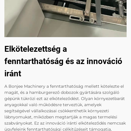
Elkötelezettség a
fenntarthatóság és az innováció
iránt
A Bonjee Machinery a fenntarthatóság mellett kötelezte el
magát, és a hamburgerező dobozok gyártására szolgáló
gépünk tükrözi ezt az elköteleződést. Olyan környezetbarát
anyagokkal való működésre terveztük, amelyek
segítségével vállalkozásai csökkenthetik környezeti
lábnyomukat, miközben megtartják a magas termelési
szabványokat. Ez az innováció iránti elköteleződés nemcsak
ügyfeleink fenntarthatósági célkitűzéseit támogatja,