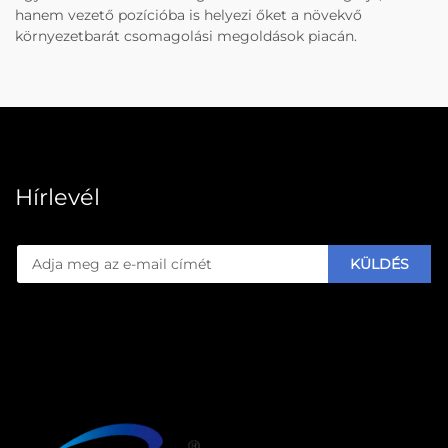
hanem vezető pozícióba is helyezi őket a növekvő
környezetbarát csomagolási megoldások piacán.
Hírlevél
KÜLDÉS