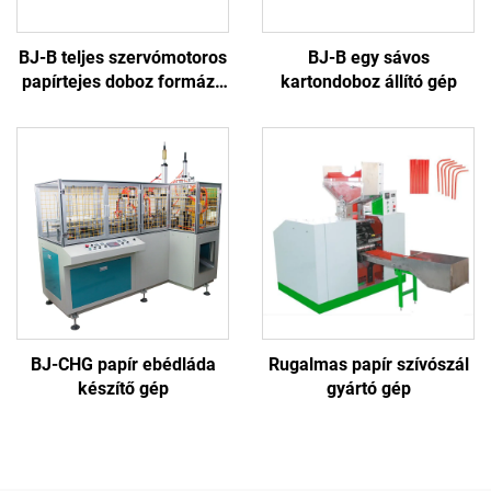
BJ-B teljes szervómotoros
BJ-B egy sávos
papírtejes doboz formázó
kartondoboz állító gép
gép
BJ-CHG papír ebédláda
Rugalmas papír szívószál
készítő gép
gyártó gép