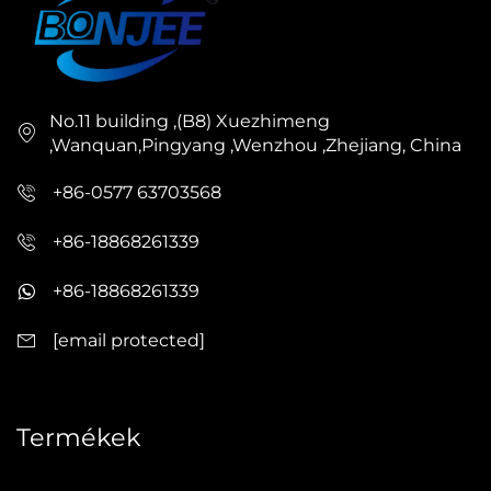
No.11 building ,(B8) Xuezhimeng
,Wanquan,Pingyang ,Wenzhou ,Zhejiang, China
+86-0577 63703568
+86-18868261339
+86-18868261339
[email protected]
Termékek