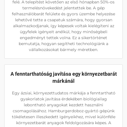
felé. A telepítést követően az első hónapban 50%-os
termelésnövekedést jelentettek be. A gép
felhasználóbarát felülete és gyors üzembe helyezése
lehetővé tette a csapatuk számára, hogy gyorsan
alkalmazkodjanak, így képesek voltak kielégíteni az
ügyfelek igényeit anélkül, hogy minőségbeli
engedményt tettek volna. Ez a sikertörténet
bemutatja, hogyan segítheti technológiánk a
vállalkozásokat bármely méretben.
A fenntarthatóság javítása egy környezetbarát
márkánál
Egy ázsiai, környezettudatos márkája a fenntartható
gyakorlatok javítása érdekében biológiailag
lebontható anyagokat kezdett használni
csomagolásához. Hamburgerdoboz-gyártó gépünk
tökéletesen illeszkedett igényeikhez, mivel különféle
környezetbarát anyagok feldolgozására képes. A