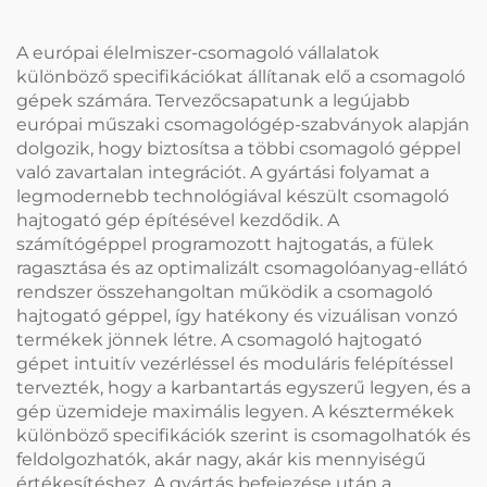
A európai élelmiszer-csomagoló vállalatok
különböző specifikációkat állítanak elő a csomagoló
gépek számára. Tervezőcsapatunk a legújabb
európai műszaki csomagológép-szabványok alapján
dolgozik, hogy biztosítsa a többi csomagoló géppel
való zavartalan integrációt. A gyártási folyamat a
legmodernebb technológiával készült csomagoló
hajtogató gép építésével kezdődik. A
számítógéppel programozott hajtogatás, a fülek
ragasztása és az optimalizált csomagolóanyag-ellátó
rendszer összehangoltan működik a csomagoló
hajtogató géppel, így hatékony és vizuálisan vonzó
termékek jönnek létre. A csomagoló hajtogató
gépet intuitív vezérléssel és moduláris felépítéssel
tervezték, hogy a karbantartás egyszerű legyen, és a
gép üzemideje maximális legyen. A késztermékek
különböző specifikációk szerint is csomagolhatók és
feldolgozhatók, akár nagy, akár kis mennyiségű
értékesítéshez. A gyártás befejezése után a