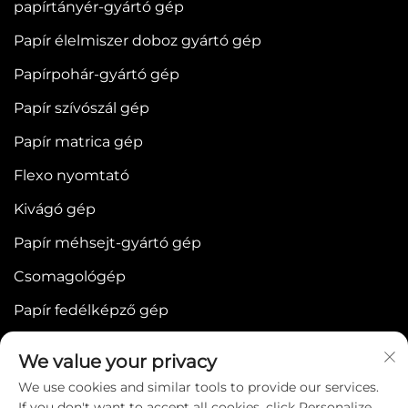
papírtányér-gyártó gép
Papír élelmiszer doboz gyártó gép
Papírpohár-gyártó gép
Papír szívószál gép
Papír matrica gép
Flexo nyomtató
Kivágó gép
Papír méhsejt-gyártó gép
Csomagológép
Papír fedélképző gép
We value your privacy
We use cookies and similar tools to provide our services.
If you don't want to accept all cookies, click Personalize