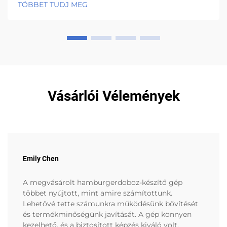
TÖBBET TUDJ MEG
hőmérséklet 95 fok Celsius felett marad, ami lehetővé
teszi...
Vásárlói Vélemények
Emily Chen
A megvásárolt hamburgerdoboz-készítő gép
többet nyújtott, mint amire számítottunk.
Lehetővé tette számunkra működésünk bővítését
és termékminőségünk javítását. A gép könnyen
kezelhető, és a biztosított képzés kiváló volt.