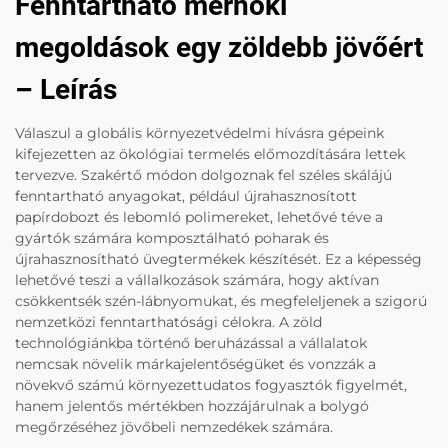
Fenntartható mérnöki
megoldások egy zöldebb jövőért
– Leírás
Válaszul a globális környezetvédelmi hívásra gépeink
kifejezetten az ökológiai termelés előmozdítására lettek
tervezve. Szakértő módon dolgoznak fel széles skálájú
fenntartható anyagokat, például újrahasznosított
papírdobozt és lebomló polimereket, lehetővé téve a
gyártók számára komposztálható poharak és
újrahasznosítható üvegtermékek készítését. Ez a képesség
lehetővé teszi a vállalkozások számára, hogy aktívan
csökkentsék szén-lábnyomukat, és megfeleljenek a szigorú
nemzetközi fenntarthatósági célokra. A zöld
technológiánkba történő beruházással a vállalatok
nemcsak növelik márkajelentőségüket és vonzzák a
növekvő számú környezettudatos fogyasztók figyelmét,
hanem jelentős mértékben hozzájárulnak a bolygó
megőrzéséhez jövőbeli nemzedékek számára.