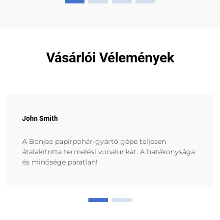
Vásárlói Vélemények
John Smith
A Bonjee papírpohár-gyártó gépe teljesen
átalakította termelési vonalunkat. A hatékonysága
és minősége páratlan!