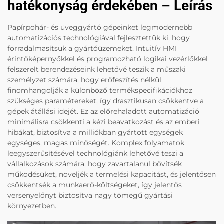
hatékonyság érdekében – Leírás
Papírpohár- és üveggyártó gépeinket legmodernebb
automatizációs technológiával fejlesztettük ki, hogy
forradalmasítsuk a gyártóüzemeket. Intuitív HMI
érintőképernyőkkel és programozható logikai vezérlőkkel
felszerelt berendezéseink lehetővé teszik a műszaki
személyzet számára, hogy erőfeszítés nélkül
finomhangolják a különböző termékspecifikációkhoz
szükséges paramétereket, így drasztikusan csökkentve a
gépek átállási idejét. Ez az előrehaladott automatizáció
minimálisra csökkenti a kézi beavatkozást és az emberi
hibákat, biztosítva a milliókban gyártott egységek
egységes, magas minőségét. Komplex folyamatok
leegyszerűsítésével technológiánk lehetővé teszi a
vállalkozások számára, hogy zavartalanul bővítsék
működésüket, növeljék a termelési kapacitást, és jelentősen
csökkentsék a munkaerő-költségeket, így jelentős
versenyelőnyt biztosítva nagy tömegű gyártási
környezetben.