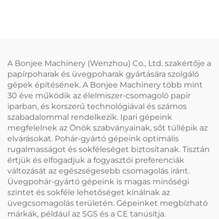
papírtányér készítő gép
(hidraulikus típus)
A Bonjee Machinery (Wenzhou) Co., Ltd. szakértője a
papírpoharak és üvegpoharak gyártására szolgáló
gépek építésének. A Bonjee Machinery több mint
30 éve működik az élelmiszer-csomagoló papír
iparban, és korszerű technológiával és számos
szabadalommal rendelkezik. Ipari gépeink
megfelelnek az Önök szabványainak, sőt túllépik az
elvárásokat. Pohár-gyártó gépeink optimális
rugalmasságot és sokféleséget biztosítanak. Tisztán
értjük és elfogadjuk a fogyasztói preferenciák
változását az egészségesebb csomagolás iránt.
Üvegpohár-gyártó gépeink is magas minőségi
szintet és sokféle lehetőséget kínálnak az
üvegcsomagolás területén. Gépeinket megbízható
márkák, például az SGS és a CE tanúsítja.