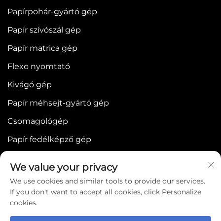
Papírpohár-gyártó gép
Papír szívószál gép
Papír matrica gép
Flexo nyomtató
Kivágó gép
Papír méhsejt-gyártó gép
Csomagológép
Papír fedélképző gép
We value your privacy
We use cookies and similar tools to provide our services.
If you don't want to accept all cookies, click Personalize
cookies.
Copyright © 2025 by WENZHOU BONJEE
MACHINERY CO.,LTD -
Adatvédelmi szabályzat