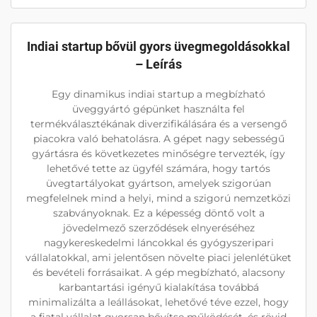
Indiai startup bővül gyors üvegmegoldásokkal
– Leírás
Egy dinamikus indiai startup a megbízható
üveggyártó gépünket használta fel
termékválasztékának diverzifikálására és a versengő
piacokra való behatolásra. A gépet nagy sebességű
gyártásra és következetes minőségre tervezték, így
lehetővé tette az ügyfél számára, hogy tartós
üvegtartályokat gyártson, amelyek szigorúan
megfelelnek mind a helyi, mind a szigorú nemzetközi
szabványoknak. Ez a képesség döntő volt a
jövedelmező szerződések elnyeréséhez
nagykereskedelmi láncokkal és gyógyszeripari
vállalatokkal, ami jelentősen növelte piaci jelenlétüket
és bevételi forrásaikat. A gép megbízható, alacsony
karbantartási igényű kialakítása továbbá
minimalizálta a leállásokat, lehetővé téve ezzel, hogy