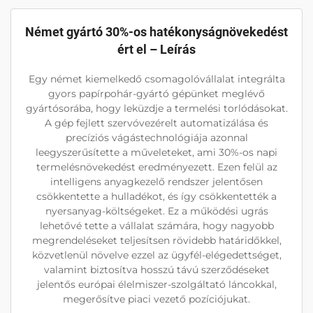
Német gyártó 30%-os hatékonyságnövekedést
ért el – Leírás
Egy német kiemelkedő csomagolóvállalat integrálta
gyors papírpohár-gyártó gépünket meglévő
gyártósorába, hogy leküzdje a termelési torlódásokat.
A gép fejlett szervóvezérelt automatizálása és
precíziós vágástechnológiája azonnal
leegyszerűsítette a műveleteket, ami 30%-os napi
termelésnövekedést eredményezett. Ezen felül az
intelligens anyagkezelő rendszer jelentősen
csökkentette a hulladékot, és így csökkentették a
nyersanyag-költségeket. Ez a működési ugrás
lehetővé tette a vállalat számára, hogy nagyobb
megrendeléseket teljesítsen rövidebb határidőkkel,
közvetlenül növelve ezzel az ügyfél-elégedettséget,
valamint biztosítva hosszú távú szerződéseket
jelentős európai élelmiszer-szolgáltató láncokkal,
megerősítve piaci vezető pozíciójukat.