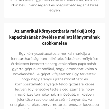
a fiatal vállalat gyorsan bővítse működését, és rövid
időn belül minőségéről és megbízhatóságáról híres
legyen.
Az amerikai környezetbarát márkájú cég
kapacitásának növelése mellett lábnyomának
csökkentése
Egy környezettudatos amerikai márkája a
fenntarthatóság iránti elköteleződésének mélyítése
érdekében bevezette energiatakarékos papírpohár-
gyártó gépünket anélkül, hogy lemondott volna a
növekedésről. A gépet kifejezetten úgy tervezték,
hogy nagy arányú újrahasznosítható és
komposztálható anyagok feldolgozására képes
legyen, így lehetővé tette a cég számára, hogy
megőrizze termékeinek minőségét, miközben
jelentősen csökkentette szén-lábnyomát. Az
energiatakarékos szervomotoros rendszer kevesebb