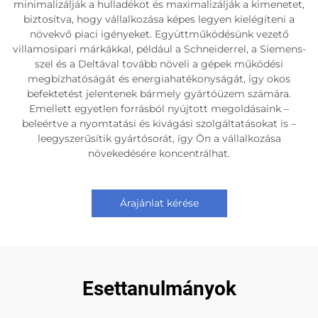
minimalizálják a hulladékot és maximalizálják a kimenetet,
biztosítva, hogy vállalkozása képes legyen kielégíteni a
növekvő piaci igényeket. Együttműködésünk vezető
villamosipari márkákkal, például a Schneiderrel, a Siemens-
szel és a Deltával tovább növeli a gépek működési
megbízhatóságát és energiahatékonyságát, így okos
befektetést jelentenek bármely gyártóüzem számára.
Emellett egyetlen forrásból nyújtott megoldásaink –
beleértve a nyomtatási és kivágási szolgáltatásokat is –
leegyszerűsítik gyártósorát, így Ön a vállalkozása
növekedésére koncentrálhat.
Árajánlat kérése
Esettanulmányok