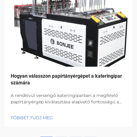
Hogyan válasszon papírtányérgépet a kateringipar
számára
A rendkívül versengő kateringiparban a megfelelő
papírtányérgép kiválasztása alapvető fontosságú a
működés hatékonyságához, a minőséghez és a végső
eredményhez. Az ökológiai eldobható ételek ipara
TÖBBET TUDJ MEG
virágzik, és a papírtányérgépek beszerzése...