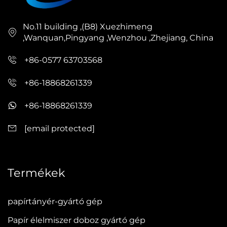
No.11 building ,(B8) Xuezhimeng
,Wanquan,Pingyang ,Wenzhou ,Zhejiang, China
+86-0577 63703568
+86-18868261339
+86-18868261339
[email protected]
Termékek
papírtányér-gyártó gép
Papír élelmiszer doboz gyártó gép