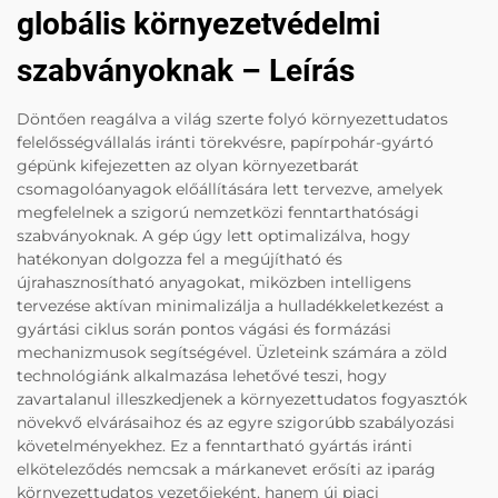
globális környezetvédelmi
szabványoknak – Leírás
Döntően reagálva a világ szerte folyó környezettudatos
felelősségvállalás iránti törekvésre, papírpohár-gyártó
gépünk kifejezetten az olyan környezetbarát
csomagolóanyagok előállítására lett tervezve, amelyek
megfelelnek a szigorú nemzetközi fenntarthatósági
szabványoknak. A gép úgy lett optimalizálva, hogy
hatékonyan dolgozza fel a megújítható és
újrahasznosítható anyagokat, miközben intelligens
tervezése aktívan minimalizálja a hulladékkeletkezést a
gyártási ciklus során pontos vágási és formázási
mechanizmusok segítségével. Üzleteink számára a zöld
technológiánk alkalmazása lehetővé teszi, hogy
zavartalanul illeszkedjenek a környezettudatos fogyasztók
növekvő elvárásaihoz és az egyre szigorúbb szabályozási
követelményekhez. Ez a fenntartható gyártás iránti
elköteleződés nemcsak a márkanevet erősíti az iparág
környezettudatos vezetőjeként, hanem új piaci