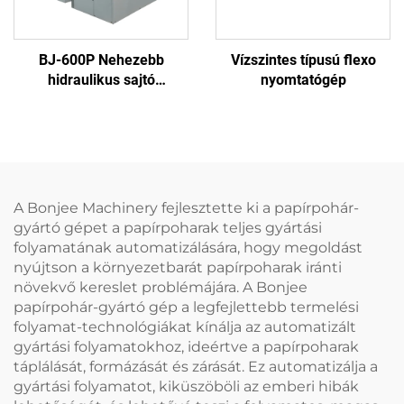
BJ-600P Nehezebb
Vízszintes típusú flexo
hidraulikus sajtó
nyomtatógép
papírtányér gép
A Bonjee Machinery fejlesztette ki a papírpohár-
gyártó gépet a papírpoharak teljes gyártási
folyamatának automatizálására, hogy megoldást
nyújtson a környezetbarát papírpoharak iránti
növekvő kereslet problémájára. A Bonjee
papírpohár-gyártó gép a legfejlettebb termelési
folyamat-technológiákat kínálja az automatizált
gyártási folyamatokhoz, ideértve a papírpoharak
táplálását, formázását és zárását. Ez automatizálja a
gyártási folyamatot, kiküszöböli az emberi hibák