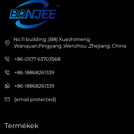
No.11 building ,(B8) Xuezhimeng
,Wanquan,Pingyang ,Wenzhou ,Zhejiang, China
+86-0577 63703568
+86-18868261339
+86-18868261339
[email protected]
Termékek