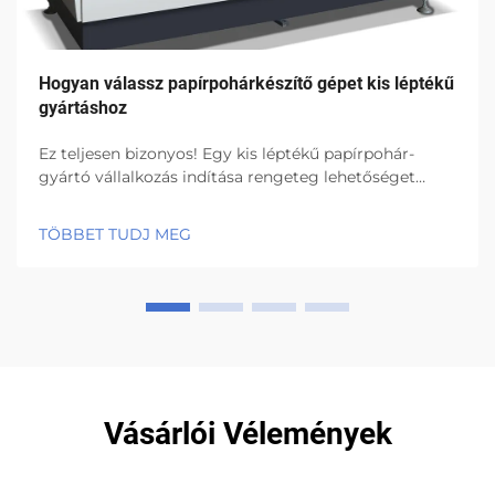
Hogyan válassz papírpohárkészítő gépet kis léptékű
gyártáshoz
Ez teljesen bizonyos! Egy kis léptékű papírpohár-
gyártó vállalkozás indítása rengeteg lehetőséget
kínál! Amire igazán oda kell figyelnie, az a papírpohár-
gyártó gép kiválasztása. Ez a legfontosabb
TÖBBET TUDJ MEG
berendezés egy...
Vásárlói Vélemények