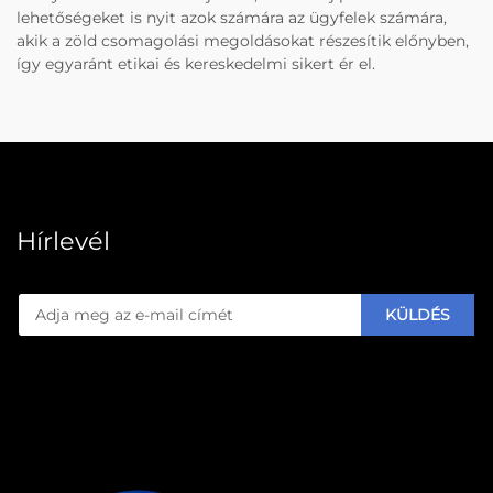
lehetőségeket is nyit azok számára az ügyfelek számára,
akik a zöld csomagolási megoldásokat részesítik előnyben,
így egyaránt etikai és kereskedelmi sikert ér el.
Hírlevél
KÜLDÉS