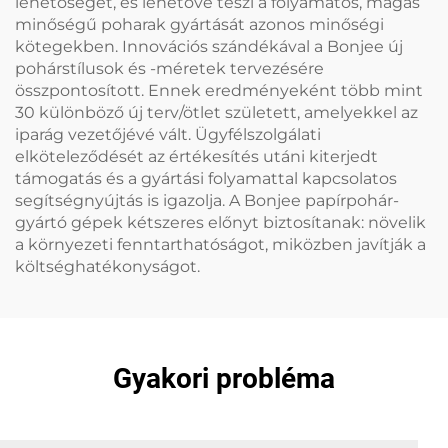
lehetőségét, és lehetővé teszi a folyamatos, magas
minőségű poharak gyártását azonos minőségi
kötegekben. Innovációs szándékával a Bonjee új
pohárstílusok és -méretek tervezésére
összpontosított. Ennek eredményeként több mint
30 különböző új terv/ötlet született, amelyekkel az
iparág vezetőjévé vált. Ügyfélszolgálati
elköteleződését az értékesítés utáni kiterjedt
támogatás és a gyártási folyamattal kapcsolatos
segítségnyújtás is igazolja. A Bonjee papírpohár-
gyártó gépek kétszeres előnyt biztosítanak: növelik
a környezeti fenntarthatóságot, miközben javítják a
költséghatékonyságot.
Gyakori probléma