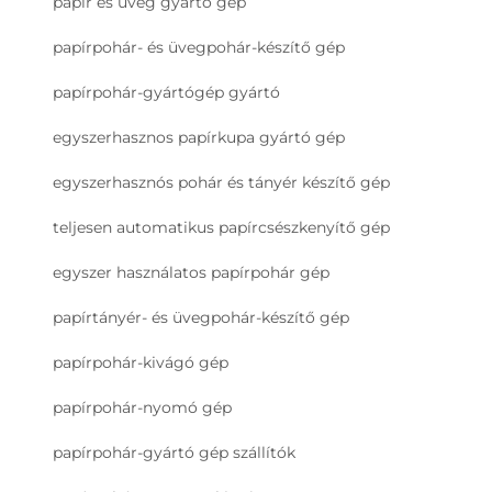
papír és üveg gyártó gép
papírpohár- és üvegpohár-készítő gép
papírpohár-gyártógép gyártó
egyszerhasznos papírkupa gyártó gép
egyszerhasznós pohár és tányér készítő gép
teljesen automatikus papírcsészkenyítő gép
egyszer használatos papírpohár gép
papírtányér- és üvegpohár-készítő gép
papírpohár-kivágó gép
papírpohár-nyomó gép
papírpohár-gyártó gép szállítók