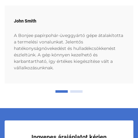
John Smith
A Bonjee papírpohár-üveggyártó gépe átalakította
a termelési vonalunkat. Jelentős
hatékonyságnövekedést és hulladékcsökkenést
észleltünk. A gép könnyen kezelhető és
karbantartható, így értékes kiegészítése vált a
vállalkozásunknak.
Ingyenes árajánlatot kérjen