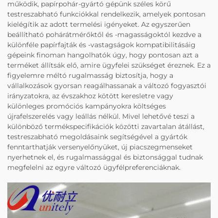
működik, papírpohár-gyártó gépünk széles körű
testreszabható funkciókkal rendelkezik, amelyek pontosan
kielégítik az adott termelési igényeket. Az egyszerűen
beállítható pohárátmérőktől és -magasságoktól kezdve a
különféle papírfajták és -vastagságok kompatibilitásáig
gépeink finoman hangolhatók úgy, hogy pontosan azt a
terméket állítsák elő, amire ügyfelei szükséget éreznek. Ez a
figyelemre méltó rugalmasság biztosítja, hogy a
vállalkozások gyorsan reagálhassanak a változó fogyasztói
irányzatokra, az évszakhoz kötött keresletre vagy
különleges promóciós kampányokra költséges
újrafelszerelés vagy leállás nélkül. Mivel lehetővé teszi a
különböző termékspecifikációk közötti zavartalan átállást,
testreszabható megoldásaink segítségével a gyártók
fenntarthatják versenyelőnyüket, új piacszegmenseket
nyerhetnek el, és rugalmassággal és biztonsággal tudnak
megfelelni az egyre változó ügyfélpreferenciáknak.