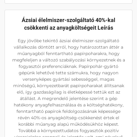
Ázsiai élelmiszer-szolgáltató 40%-kal
csökkenti az anyagköltségeit Leírás
Egy jövőbe tekintő ázsiai élelmiszer-szolgáltató
vállalkozás döntött arról, hogy határozottan áttér a
műanyagból fenntartható papírpoharakra, hogy
megfeleljen a változó szabályozási környezetnek és a
fogyasztói preferenciáknak. Papírpohár-gyártó
gépünk lehetővé tette számukra, hogy nagyon
versenyképes gyártási sebességgel, magas
minőségű, környezetbarát papírpoharakat állítsanak
elő, így gazdaságilag is életképessé tettük ezt az
átállást. A megrendelő jelentése szerint a gép
hatékony anyagfelhasználása és a költséghatékony,
fenntartható papírok feldolgozásának képessége
révén 40%-os anyagköltség-csökkenést értek el
korábbi műanyag alapú működésükhöz képest.
Továbbá a környezettudatos fogyasztók pozitív