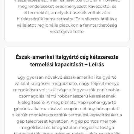
visszajelzése azonnali és jelentős volt, ami növekvő
megrendeléseket eredményezett kávézóktól és
éttermektől, amelyek büszkék voltak zöld
hitelességük bemutatására. Ez a sikeres átállás a
vállalatot regionális piacukon a fenntarthatóság
vezetőjévé tette.
Észak-amerikai italgyártó cég kétszerezte
termelési kapacitását – Leírás
Egy gyorsan növekvő észak-amerikai italgyártó
vállalat sürgősen megbízható, nagy teljesítményű
megoldásra volt szüksége a fogyasztók papírpohár-
csomagolás iránti robbanásszerű keresletének
kielégítésére. A megbízható Papírpohár-gyártó
gépünk alkalmazásával csupán néhány hónap alatt
sikerült megkétszerezniük termelési kapacitásukat a
gép telepítését követően. A gép pontos mérnöki
megoldásai és kifogástalan megbízhatósága
biztosították, hogy minden pohár – akár maximális