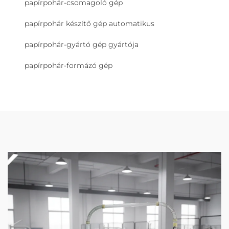
papírpohár-csomagoló gép
papírpohár készítő gép automatikus
papírpohár-gyártó gép gyártója
papírpohár-formázó gép