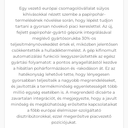
Egy vezető európai csomagolóvállalat súlyos
kihívásokkal nézett szembe a papírpohár-
termelésének növelése során, hogy lépést tudjon
tartani a gyorsan növekvő piaci kereslettel. Az új,
fejlett papírpohár-gyártó gépünk integrálásával
meglévő gyártósorukba 30%-os
teljesítménynövekedést értek el, miközben jelentősen
csökkentették a hulladéktermelést. A gép kifinomult
automatizálási funkciói leegyszerűsítették az egész
gyártási folyamatot: a pontos anyagellátástól kezdve
a hibátlan pohárformázáson és -rakodáson át. Ez az
hatékonyság lehetővé tette, hogy lényegesen
gyorsabban teljesítsék a nagyobb megrendeléseket,
és javították a termékminőség egyenletességét több
millió egység esetében is. A megrendelő dicsérte a
zavartalan integrációt, és megjegyezte, hogy a javult
minőség és megbízhatóság erősítette kapcsolataikat
a főbb európai élelmiszer-szolgáltató
disztribútorokkal, ezzel megerősítve piacvezető
pozíciójukat.