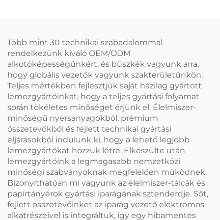
Több mint 30 technikai szabadalommal
rendelkezünk kiváló OEM/ODM
alkotóképességünkért, és büszkék vagyunk arra,
hogy globális vezetők vagyunk szakterületünkön.
Teljes mértékben fejlesztjük saját házilag gyártott
lemezgyártóinkat, hogy a teljes gyártási folyamat
során tökéletes minőséget érjünk el. Élelmiszer-
minőségű nyersanyagokból, prémium
összetevőkből és fejlett technikai gyártási
eljárásokból indulunk ki, hogy a lehető legjobb
lemezgyártókat hozzuk létre. Elkészülte után
lemezgyártóink a legmagasabb nemzetközi
minőségi szabványoknak megfelelően működnek.
Bizonyíthatóan mi vagyunk az élelmiszer-tálcák és
papírtányérok gyártási iparágának sztenderdje. Sőt,
fejlett összetevőinket az iparág vezető elektromos
alkatrészeivel is integráltuk, így egy hibamentes