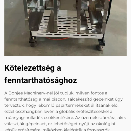
Kötelezettség a
fenntarthatósághoz
A Bonjee Machinery-nél jól tudjuk, milyen fontos a
fenntarthatóság a mai piacon. Tálcakészítő gépeinket úgy
terveztük, hogy lebomló papírtermékeket állítsanak elő,
ezzel összhangban lévén a globális erőfeszítésekkel a
műanyag-hulladék csökkentésére. Az üzemek számára, akik
választják gépeinket, ez lehetőséget nyújt az ökológiai
képük erősítésére, miközben kielégítik a fogyasztók