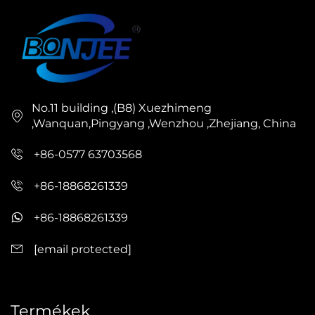
No.11 building ,(B8) Xuezhimeng
,Wanquan,Pingyang ,Wenzhou ,Zhejiang, China
+86-0577 63703568
+86-18868261339
+86-18868261339
[email protected]
Termékek