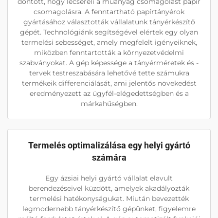
döntött, hogy lecseréli a műanyag csomagolást papír
csomagolásra. A fenntartható papírtányérok
gyártásához választották vállalatunk tányérkészítő
gépét. Technológiánk segítségével elértek egy olyan
termelési sebességet, amely megfelelt igényeiknek,
miközben fenntartották a környezetvédelmi
szabványokat. A gép képessége a tányérméretek és -
tervek testreszabására lehetővé tette számukra
termékeik differenciálását, ami jelentős növekedést
eredményezett az ügyfél-elégedettségben és a
márkahűségben.
Termelés optimalizálása egy helyi gyártó
számára
Egy ázsiai helyi gyártó vállalat elavult
berendezéseivel küzdött, amelyek akadályozták
termelési hatékonyságukat. Miután bevezették
legmodernebb tányérkészítő gépünket, figyelemre