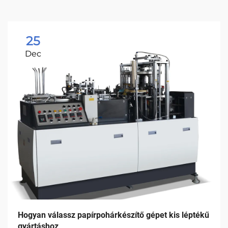
25
Dec
Hogyan válassz papírpohárkészítő gépet kis léptékű
gyártáshoz