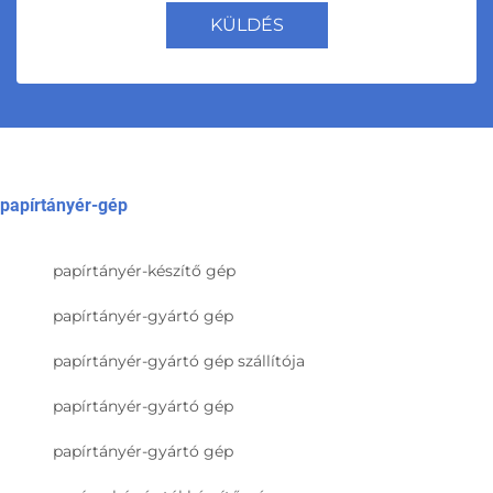
KÜLDÉS
papírtányér-gép
papírtányér-készítő gép
papírtányér-gyártó gép
papírtányér-gyártó gép szállítója
papírtányér-gyártó gép
papírtányér-gyártó gép