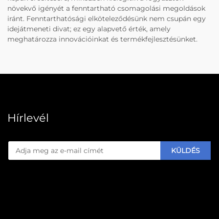
növekvő igényét a fenntartható csomagolási megoldások
iránt. Fenntarthatósági elköteleződésünk nem csupán egy
idejátmeneti divat; ez egy alapvető érték, amely
meghatározza innovációinkat és termékfejlesztésünket.
Hírlevél
KÜLDÉS