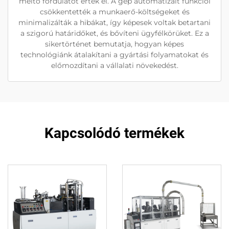
méltó fordulatot értek el. A gép automatizált funkciói
csökkentették a munkaerő-költségeket és
minimalizálták a hibákat, így képesek voltak betartani
a szigorú határidőket, és bővíteni ügyfélkörüket. Ez a
sikertörténet bemutatja, hogyan képes
technológiánk átalakítani a gyártási folyamatokat és
előmozdítani a vállalati növekedést.
Kapcsolódó termékek