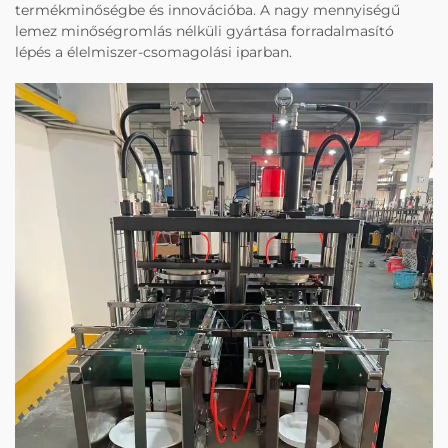
termékminőségbe és innovációba. A nagy mennyiségű
lemez minőségromlás nélküli gyártása forradalmasító
lépés a élelmiszer-csomagolási iparban.