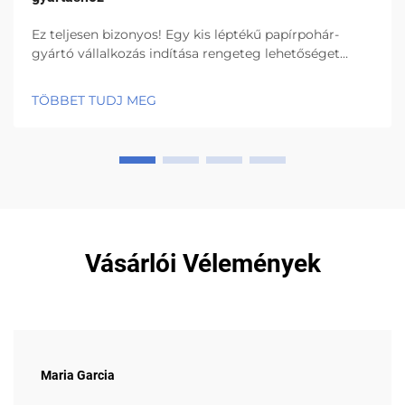
Ez teljesen bizonyos! Egy kis léptékű papírpohár-
gyártó vállalkozás indítása rengeteg lehetőséget
kínál! Amire igazán oda kell figyelnie, az a papírpohár-
gyártó gép kiválasztása. Ez a legfontosabb
TÖBBET TUDJ MEG
berendezés egy...
Vásárlói Vélemények
Maria Garcia