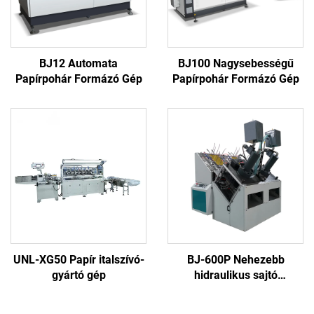
BJ12 Automata
BJ100 Nagysebességű
Papírpohár Formázó Gép
Papírpohár Formázó Gép
UNL-XG50 Papír italszívó-
BJ-600P Nehezebb
gyártó gép
hidraulikus sajtó
papírtányér gép