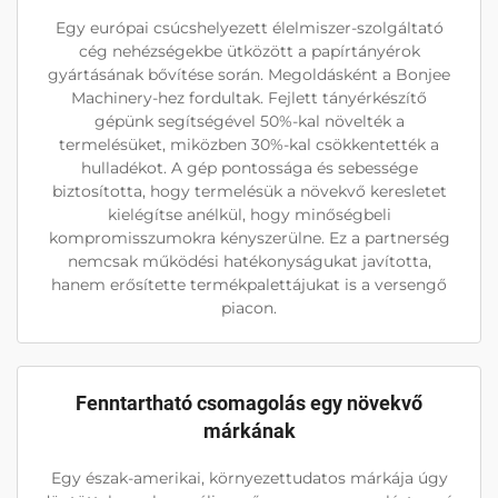
Egy európai csúcshelyezett élelmiszer-szolgáltató
cég nehézségekbe ütközött a papírtányérok
gyártásának bővítése során. Megoldásként a Bonjee
Machinery-hez fordultak. Fejlett tányérkészítő
gépünk segítségével 50%-kal növelték a
termelésüket, miközben 30%-kal csökkentették a
hulladékot. A gép pontossága és sebessége
biztosította, hogy termelésük a növekvő keresletet
kielégítse anélkül, hogy minőségbeli
kompromisszumokra kényszerülne. Ez a partnerség
nemcsak működési hatékonyságukat javította,
hanem erősítette termékpalettájukat is a versengő
piacon.
Fenntartható csomagolás egy növekvő
márkának
Egy észak-amerikai, környezettudatos márkája úgy