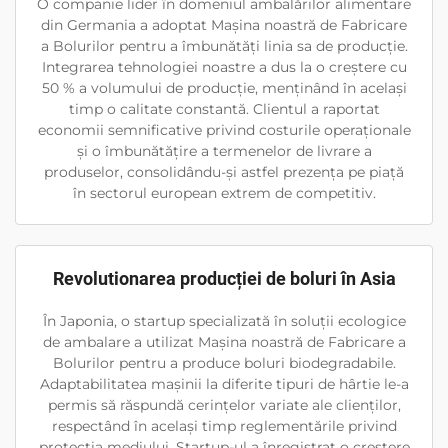
O companie lider în domeniul ambalărilor alimentare
din Germania a adoptat Mașina noastră de Fabricare
a Bolurilor pentru a îmbunătăți linia sa de producție.
Integrarea tehnologiei noastre a dus la o creștere cu
50 % a volumului de producție, menținând în același
timp o calitate constantă. Clientul a raportat
economii semnificative privind costurile operaționale
și o îmbunătățire a termenelor de livrare a
produselor, consolidându-și astfel prezența pe piață
în sectorul european extrem de competitiv.
Revolutionarea producției de boluri în Asia
În Japonia, o startup specializată în soluții ecologice
de ambalare a utilizat Mașina noastră de Fabricare a
Bolurilor pentru a produce boluri biodegradabile.
Adaptabilitatea mașinii la diferite tipuri de hârtie le-a
permis să răspundă cerințelor variate ale clienților,
respectând în același timp reglementările privind
protecția mediului. Startup-ul a înregistrat o creștere