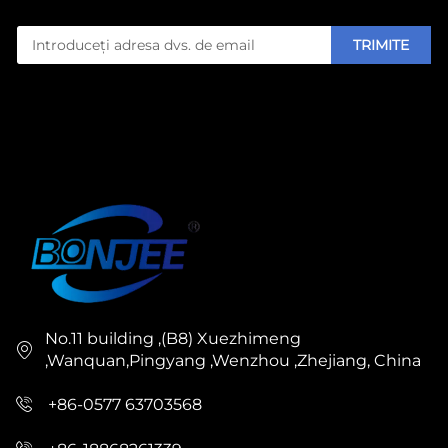
TRIMITE
No.11 building ,(B8) Xuezhimeng
,Wanquan,Pingyang ,Wenzhou ,Zhejiang, China
+86-0577 63703568