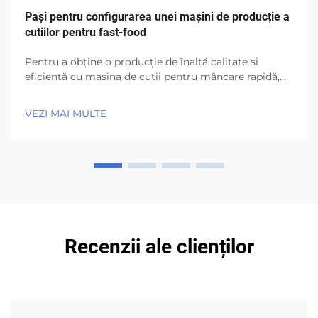
Pași pentru configurarea unei mașini de producție a
cutiilor pentru fast-food
Pentru a obține o producție de înaltă calitate și
eficientă cu mașina de cutii pentru mâncare rapidă,
este necesar să fiți atenți la detalii și să înțelegeți
caracteristicile mașinii, precum și standardele
VEZI MAI MULTE
operaționale și de siguranță. Mașina de cutii pentru
mâncare rapidă de la Wenzhou Bo...
Recenzii ale clienților