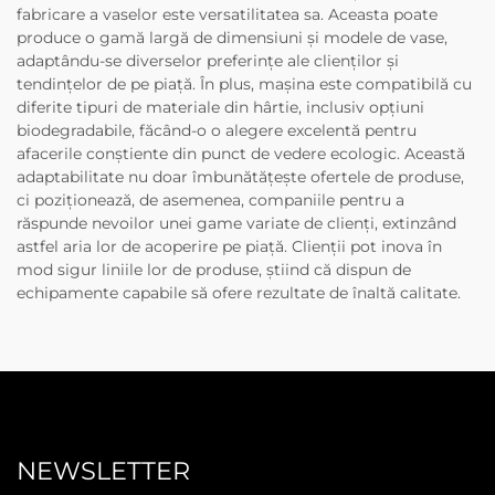
fabricare a vaselor este versatilitatea sa. Aceasta poate
produce o gamă largă de dimensiuni și modele de vase,
adaptându-se diverselor preferințe ale clienților și
tendințelor de pe piață. În plus, mașina este compatibilă cu
diferite tipuri de materiale din hârtie, inclusiv opțiuni
biodegradabile, făcând-o o alegere excelentă pentru
afacerile conștiente din punct de vedere ecologic. Această
adaptabilitate nu doar îmbunătățește ofertele de produse,
ci poziționează, de asemenea, companiile pentru a
răspunde nevoilor unei game variate de clienți, extinzând
astfel aria lor de acoperire pe piață. Clienții pot inova în
mod sigur liniile lor de produse, știind că dispun de
echipamente capabile să ofere rezultate de înaltă calitate.
NEWSLETTER