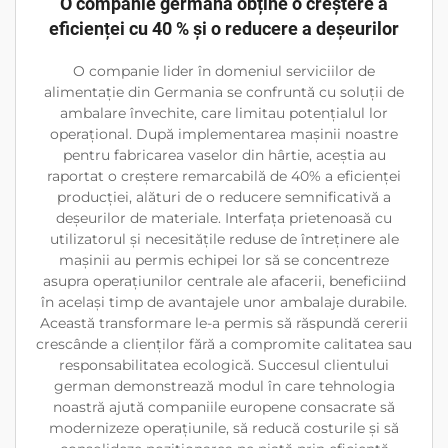
O companie germană obține o creștere a
eficienței cu 40 % și o reducere a deșeurilor
O companie lider în domeniul serviciilor de
alimentație din Germania se confruntă cu soluții de
ambalare învechite, care limitau potențialul lor
operațional. După implementarea mașinii noastre
pentru fabricarea vaselor din hârtie, aceștia au
raportat o creștere remarcabilă de 40% a eficienței
producției, alături de o reducere semnificativă a
deșeurilor de materiale. Interfața prietenoasă cu
utilizatorul și necesitățile reduse de întreținere ale
mașinii au permis echipei lor să se concentreze
asupra operațiunilor centrale ale afacerii, beneficiind
în același timp de avantajele unor ambalaje durabile.
Această transformare le-a permis să răspundă cererii
crescânde a clienților fără a compromite calitatea sau
responsabilitatea ecologică. Succesul clientului
german demonstrează modul în care tehnologia
noastră ajută companiile europene consacrate să
modernizeze operațiunile, să reducă costurile și să