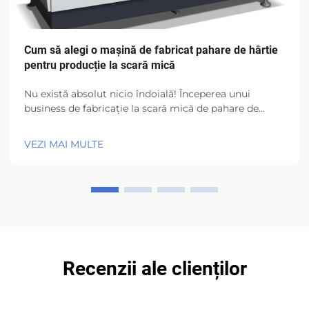
Cum să alegi o mașină de fabricat pahare de hârtie
pentru producție la scară mică
Nu există absolut nicio îndoială! Începerea unui
business de fabricație la scară mică de pahare de
hârtie are o mulțime și încă o mulțime de
oportunități! Ceea ce trebuie cu adevărat să cauți este
VEZI MAI MULTE
ce mașină de fabricat pahare de hârtie să folosești.
Este cel mai important echipament dintr-o...
Recenzii ale clienților