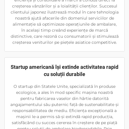
eficiență și consolidare a mărcii a condus direct la
creșterea vânzărilor și a loialității clienților. Succesul
clientului japonez ilustrează modul în care tehnologia
noastră ajută afacerile din domeniul serviciilor de
alimentație să optimizeze operațiunile de ambalare,
în același timp creând experiențe de marcă
distinctive, care rezonă cu consumatorii și stimulează
creșterea veniturilor pe piețele asiatice competitive.
Startup americană își extinde activitatea rapid
cu soluții durabile
O startup din Statele Unite, specializată în produse
ecologice, a ales în mod specific mașina noastră
pentru fabricarea vaselor din hârtie datorită
angajamentului său puternic față de sustenabilitate și
responsabilitatea de mediu. Eficiența excepțională a
mașinii le-a permis să-și extindă rapid producția,
satisfăcând cu succes cererea în creștere de pe piață
pentru soluții de ambalare biodegradabile. Prin