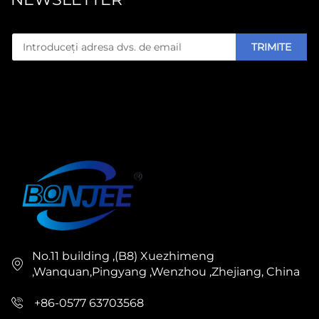
TRIMITE
No.11 building ,(B8) Xuezhimeng
,Wanquan,Pingyang ,Wenzhou ,Zhejiang, China
+86-0577 63703568