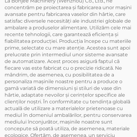
La Bonjee Machinery (Wenzhou) Co., Ltd., ne
concentrăm pe proiectarea și fabricarea unor mașini
avansate pentru fabricarea vaselor din hârtie, care
satisfac diversele necesități ale industriei globale de
ambalare a produselor alimentare. Utilizăm cele mai
recente tehnologii, care garantează eficiența și
fiabilitatea producției. Producția începe cu materiile
prime, selectate cu mare atenție. Acestea sunt apoi
prelucrate prin intermediul unor sisteme avansate
de automatizare. Acest proces asigură faptul că
fiecare vas este fabricat cu o precizie ridicată. Ne
mândrim, de asemenea, cu posibilitatea de a
personaliza mașinile noastre pentru a produce o
gamă variată de dimensiuni și stiluri de vase din
hârtie, adaptate nevoilor și cerințelor specifice ale
clienților noștri. În conformitate cu tendința globală
actuală de utilizare a materialelor prietenoase cu
mediul în domeniul ambalărilor, pentru conservarea
mediului înconjurător, mașinile noastre sunt
concepute să poată utiliza, de asemenea, materiale
ecologice. Ofertăm, de asemenea, un serviciu