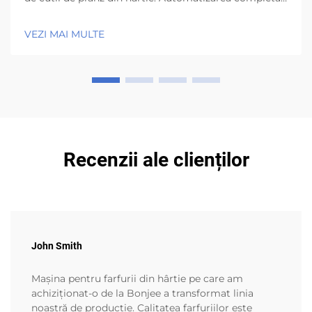
optimizează fluxul de lucru și reduce blocajele.
Mașinile de cutii de prânz din hârtie care funcionează
VEZI MAI MULTE
automat elimină toate acele pași manuale
plictisitoare în care oamenii obișnuiau să ...
Recenzii ale clienților
John Smith
Mașina pentru farfurii din hârtie pe care am
achiziționat-o de la Bonjee a transformat linia
noastră de producție. Calitatea farfuriilor este