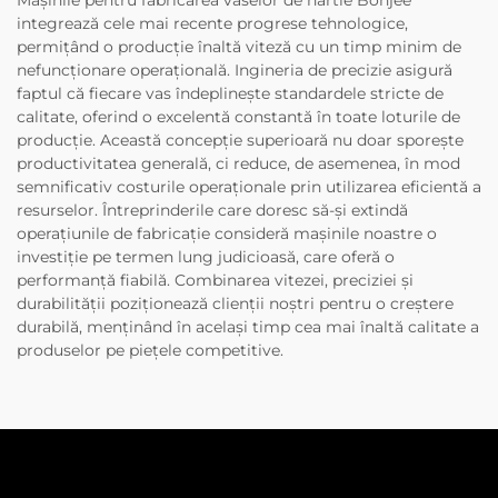
Mașinile pentru fabricarea vaselor de hârtie Bonjee
integrează cele mai recente progrese tehnologice,
permițând o producție înaltă viteză cu un timp minim de
nefuncționare operațională. Ingineria de precizie asigură
faptul că fiecare vas îndeplinește standardele stricte de
calitate, oferind o excelentă constantă în toate loturile de
producție. Această concepție superioară nu doar sporește
productivitatea generală, ci reduce, de asemenea, în mod
semnificativ costurile operaționale prin utilizarea eficientă a
resurselor. Întreprinderile care doresc să-și extindă
operațiunile de fabricație consideră mașinile noastre o
investiție pe termen lung judicioasă, care oferă o
performanță fiabilă. Combinarea vitezei, preciziei și
durabilității poziționează clienții noștri pentru o creștere
durabilă, menținând în același timp cea mai înaltă calitate a
produselor pe piețele competitive.