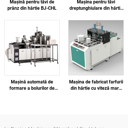
Mașină pentru tăvi de
Mașina pentru tăvi
prânz din hârtie BJ-CHL
dreptunghiulare din hârtie
cu modelare margini BJ-
CHX
Mașină automată de
Mașina de fabricat farfurii
formare a bolurilor de
din hârtie cu viteză mare
hârtie BJ2000
(tip hidraulic) BJ-SPT500Y