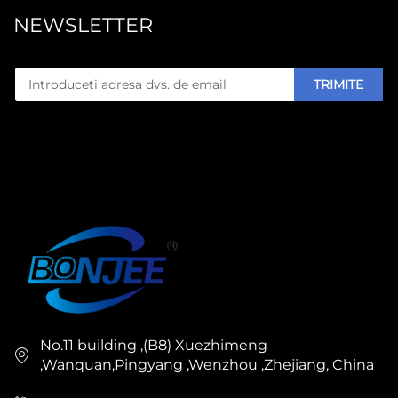
NEWSLETTER
TRIMITE
No.11 building ,(B8) Xuezhimeng
,Wanquan,Pingyang ,Wenzhou ,Zhejiang, China