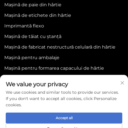
Mașină de paie din hârtie
Mașină de etichete din hârtie
Imprimantă flexo
Mașină de tăiat cu ștanță
Mașină de fabricat nestructură celulară din hârtie
Mașină pentru ambalaje
Mașină pentru formarea capacului de hârtie
We value your privacy
We use cookies and similar tools to provide our services.
If you don't want to accept all cookies, click Personalize
cookies.
Copyright © 2025 by WENZHOU BONJEE
MACHINERY CO.,LTD -
Politica de confidențialitate
Accept all