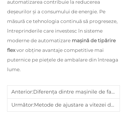
automatizarea contribuie la reducerea
deșeurilor și a consumului de energie. Pe
măsură ce tehnologia continuă să progreseze,
întreprinderile care investesc în sisteme
moderne de automatizare
mașină de tipărire
flex
vor obține avantaje competitive mai
puternice pe piețele de ambalare din întreaga
lume.
Anterior:
Diferența dintre mașinile de fabricat pahare de hârtie cu viteză ridicată și cele standard
Următor:
Metode de ajustare a vitezei de producție pentru mașinile de fabricat cutii pentru hamburgeri