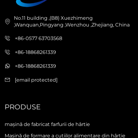
No.11 building ,(B8) Xuezhimeng
,Wanquan,Pingyang ,Wenzhou ,Zhejiang, China
+86-0577 63703568
+86-18868261339
+86-18868261339
[email protected]
PRODUSE
mașină de fabricat farfurii de hârtie
Mașină de formare a cutiilor alimentare din hârtie