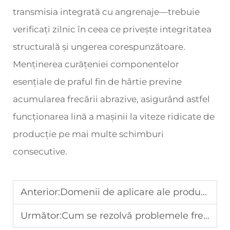
transmisia integrată cu angrenaje—trebuie
verificați zilnic în ceea ce privește integritatea
structurală și ungerea corespunzătoare.
Menținerea curățeniei componentelor
esențiale de praful fin de hârtie previne
acumularea frecării abrazive, asigurând astfel
funcționarea lină a mașinii la viteze ridicate de
producție pe mai multe schimburi
consecutive.
Anterior:
Domenii de aplicare ale produselor realizate cu mașini de fabricare a hârtiei tip fagure
Următor:
Cum se rezolvă problemele frecvente de blocare la mașinile de asamblare a cutiilor din carton