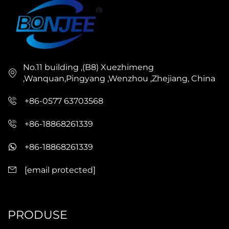
No.11 building ,(B8) Xuezhimeng
,Wanquan,Pingyang ,Wenzhou ,Zhejiang, China
+86-0577 63703568
+86-18868261339
+86-18868261339
[email protected]
PRODUSE