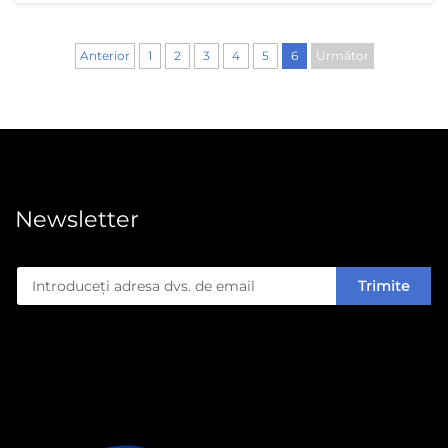
Performanța
acoperirii PE vs.
Anterior
1
2
3
4
5
6
Următor
PLA sub stres
termic (95°C+)
Acoperirile PE
rezistă bine din
punct de vedere
structural și
mențin
Newsletter
umiditatea la
exterior chiar
dacă
Trimite
temperaturile
rămân deasupra
a 95 de grade
Celsius, ceea ce
le face...