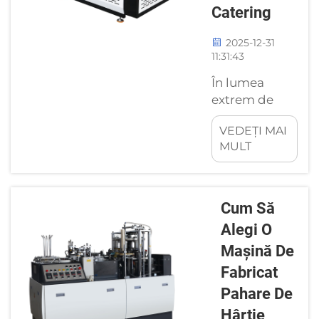
Catering
neplanificate.
La începutul
2025-12-31
fiecărei ture,
11:31:43
muncitorii
În lumea
trebuie să
extrem de
curețe
competitivă a
bucățile de
VEDEȚI MAI
cateringului,
carton,
MULT
alegerea
urmele
mașinii
lipicioase
potrivite
rămase de la
pentru farfurii
adezivi, ...
Cum Să
de hârtie este
Alegi O
fundamentală
Mașină De
pentru
eficiența
Fabricat
operațiunii,
Pahare De
calitate și
Hârtie