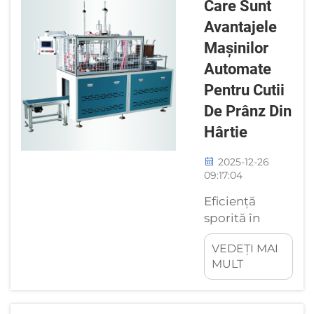
Majoritatea
Care Sunt
serviciilor de
Avantajele
alimentație și
Mașinilor
catering
Automate
folosesc
mașini de
Pentru Cutii
farfurii de
De Prânz Din
hârtie
Hârtie
datorită
eficienței și
2025-12-26
designului
09:17:04
ecologic. Cu
Eficiență
toate acestea,
sporită în
toate mașinile
producție cu
suferă de
VEDEȚI MAI
mașinile
uzură în urma
MULT
automate de
utilizării
cutii de prânz
regulate...
din hârtie.