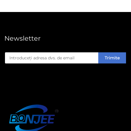
fabricare a
vaselor. Când
proprietarii de
fabrici
echipamentează
linii noi de
Newsletter
producție,
evaluarea
diferenței dintre
Trimite
mașinile de
fabricat pahare
de hârtie cu
viteză ridicată și
cele standard...