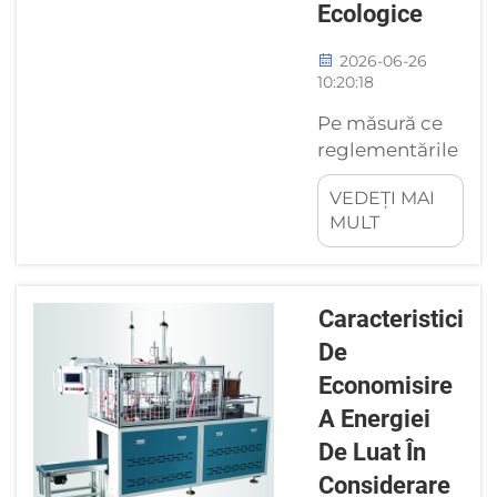
Ecologice
2026-06-26
10:20:18
Pe măsură ce
reglementările
globale privind
VEDEȚI MAI
plasticele de
MULT
unică folosință
se înstrâng și
cererea
consumatorilor
Caracteristici
pentru
De
ambalaje
Economisire
durabile crește,
afacerile din
A Energiei
domeniul
De Luat În
serviciilor
Considerare
alimentare și