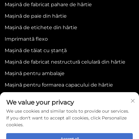
Mașină de fabricat pahare de hârtie
Mașină de paie din hârtie
Mașină de etichete din hârtie
Imprimantă flexo
Mașină de tăiat cu ștanță
Mașină de fabricat nestructură celulară din hârtie
Mașină pentru ambalaje
Mașină pentru formarea capacului de hârtie
We value your privacy
We use cookies and similar tools to provide our services.
If you don't want to accept all cookies, click Personalize
cookies.
Copyright © 2025 by WENZHOU BONJEE
MACHINERY CO.,LTD -
Politica de confidențialitate
Accept all