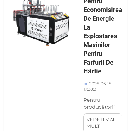
Pentru
întreținere
Economisirea
pentru orice
De Energie
mașină de
fabricat
La
farfurii din
Exploatarea
hârtie.
Mașinilor
Matrițele
Pentru
instalate
incorect pot
Farfurii De
duce la
Hârtie
defecțiuni
ale
2026-06-15
produselor,
17:28:31
de la
Pentru
ondularea
producătorii
neuniformă
industriali de
a marginilor
VEDEȚI MAI
farfurii din
până la
MULT
hârtie,
formarea