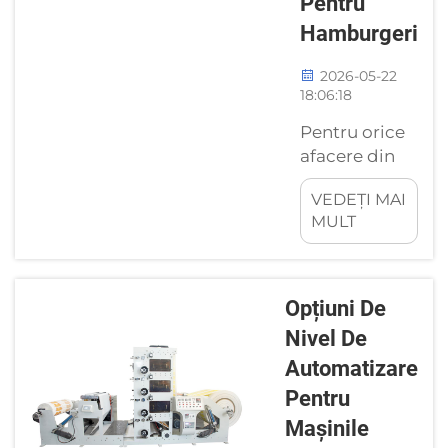
Pentru
mai mature și
Hamburgeri
frecvent
utilizate
2026-05-22
domenii este
18:06:18
ambalajul de
Pentru orice
protecție
afacere din
pentru
industria
echipamentele
VEDEȚI MAI
ambalajelor
electronice și
MULT
alimentare,
electrocasnice...
mașina de
fabricat cutii
pentru
Opțiuni De
hamburgeri
Nivel De
este
Automatizare
elementul de
Pentru
bază al
eficienței.
Mașinile
Echilibrarea