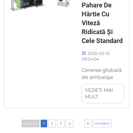
eficienței,
Pahare De
consistenței și
Hârtie Cu
controlului
Viteză
costurilor.
Ridicată Și
Dezvoltarea
mașinii
Cele Standard
moderne de
imprimare
2026-05-15
09:54:04
flexografică a
evoluat spre...
Cererea globală
de ambalaje
alimentare
VEDEȚI MAI
durabile a
MULT
accelerat
progresele
tehnologice din
cadrul
...
Anterior
1
2
3
4
6
Următor
sectorului de