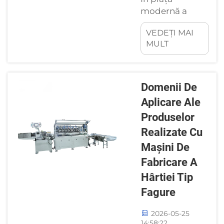
principalele
modernă a
cauze ale
ambalajelor
blocărilor.
VEDEȚI MAI
ecologice,
MULT
Semifabricatele
maximizarea
cu rezistență
debitului
neuniformă a
fabricii, în timp
ondulației sau
ce se
Domenii De
cu...
minimizează
Aplicare Ale
deșeurile de
Produselor
materiale, este
esențială
Realizate Cu
pentru
Mașini De
menținerea
Fabricare A
unor marje de
Hârtiei Tip
profit solide.
Implementarea
Fagure
unor directive
2026-05-25
operaționale
14:58:22