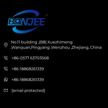
No.11 building ,(B8) Xuezhimeng
,Wanquan,Pingyang ,Wenzhou ,Zhejiang, China
+86-0577 63703568
+86-18868261339
+86-18868261339
[email protected]