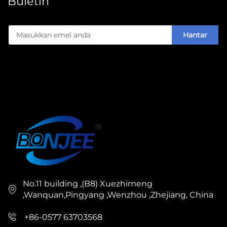
Buletin
Hantar
No.11 building ,(B8) Xuezhimeng
,Wanquan,Pingyang ,Wenzhou ,Zhejiang, China
+86-0577 63703568